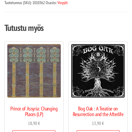
Tuotetunnus (SKU):
1010362
Osasto:
Vinyylit
Tutustu myös
Prince of Assyria: Changing
Bog Oak : A Treatise on
Places (LP)
Resurrection and the Afterlife
18,90
€
13,90
€