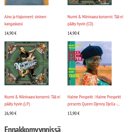
Aino ja Hajonneet: sininen
Nurmi & Niinivaara konserni: Tää ei
kangaskassi
pääty hyvin (CD)
14,90
€
14,90
€
Nurmi & Niinivaara konserni: Tää ei
Halme Prospekt : Halme Prospekt
pääty hyvin (LP)
presents Queen Djenny Djella -...
26,90
€
13,90
€
Ennakkomyynnissä