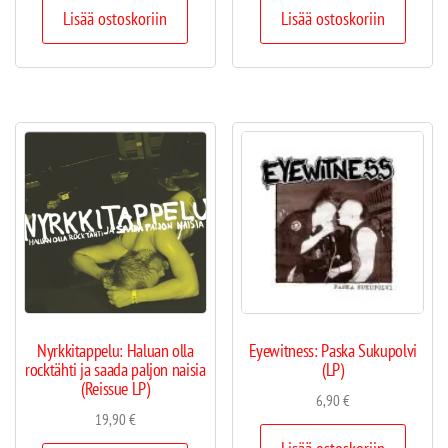
Lisää ostoskoriin
Lisää ostoskoriin
Nyrkkitappelu: Haluan olla
Eyewitness: Paska Sukupolvi
rocktähti ja saada paljon naisia
(LP)
(Reissue LP)
6,90
€
19,90
€