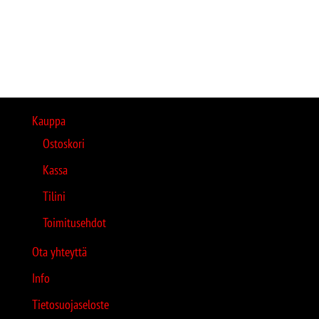
Kauppa
Ostoskori
Kassa
Tilini
Toimitusehdot
Ota yhteyttä
Info
Tietosuojaseloste