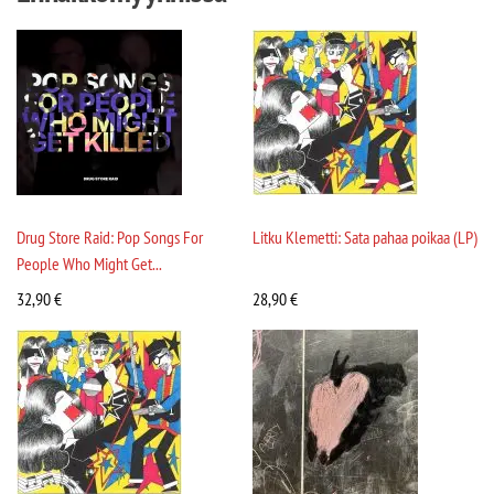
Drug Store Raid: Pop Songs For
Litku Klemetti: Sata pahaa poikaa (LP)
People Who Might Get...
32,90
€
28,90
€