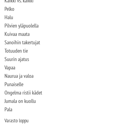
Kaikki vs. kaikki
Pelko
Halu
Pilvien yläpuolella
Kuivaa maata
Sanoihin takertujat
Totuuden tie
Suurin ajatus
Vapaa
Naurua ja valoa
Punaiselle
Ongelma ristii kädet
Jumala on kuollu
Pala
Varasto loppu