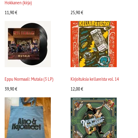
Hokkanen (kirja)
11,90
€
25,90
€
Eppu Normaali: Mutala (3 LP)
Kirjoituksia kellareista vol. 14
39,90
€
12,00
€