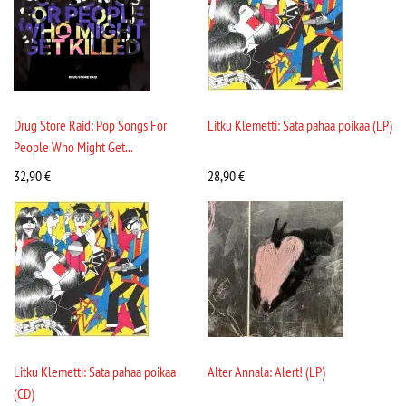
Drug Store Raid: Pop Songs For
Litku Klemetti: Sata pahaa poikaa (LP)
People Who Might Get...
32,90
€
28,90
€
Litku Klemetti: Sata pahaa poikaa
Alter Annala: Alert! (LP)
(CD)