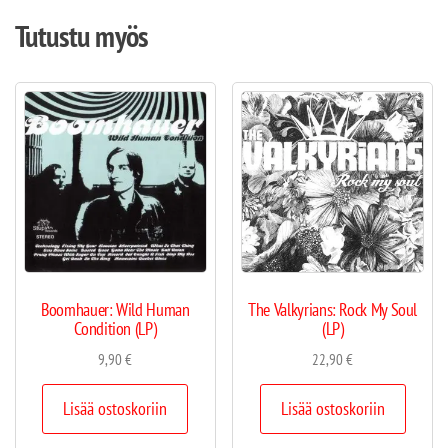
Tutustu myös
Boomhauer: Wild Human
The Valkyrians: Rock My Soul
Condition (LP)
(LP)
9,90
€
22,90
€
Lisää ostoskoriin
Lisää ostoskoriin