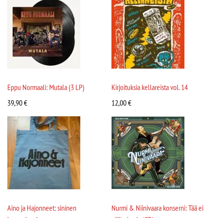
Eppu Normaali: Mutala (3 LP)
Kirjoituksia kellareista vol. 14
39,90
€
12,00
€
Aino ja Hajonneet: sininen
Nurmi & Niinivaara konserni: Tää ei