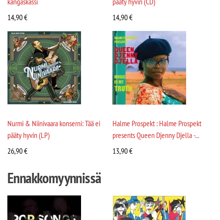
kangaskassi
pääty hyvin (CD)
14,90
€
14,90
€
Nurmi & Niinivaara konserni: Tää ei
Halme Prospekt : Halme Prospekt
pääty hyvin (LP)
presents Queen Djenny Djella -...
26,90
€
13,90
€
Ennakkomyynnissä