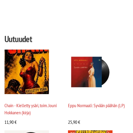
Uutuudet
Chain - Kielletty ysäri, toim. Jouni
Eppu Normaali: Syvään päähän (LP)
Hokkanen (kirja)
11,90
€
25,90
€