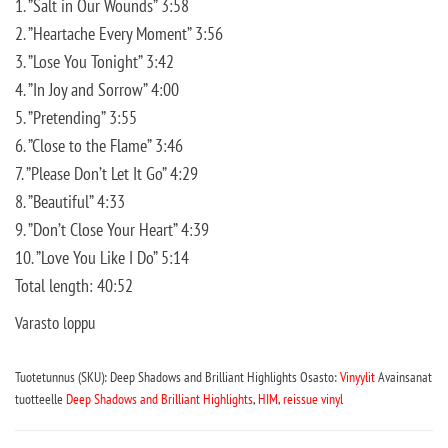
1. ”Salt in Our Wounds” 3:58
2. ”Heartache Every Moment” 3:56
3. ”Lose You Tonight” 3:42
4. ”In Joy and Sorrow” 4:00
5. ”Pretending” 3:55
6. ”Close to the Flame” 3:46
7. ”Please Don’t Let It Go” 4:29
8. ”Beautiful” 4:33
9. ”Don’t Close Your Heart” 4:39
10. ”Love You Like I Do” 5:14
Total length: 40:52
Varasto loppu
Tuotetunnus (SKU):
Deep Shadows and Brilliant Highlights
Osasto:
Vinyylit
Avainsanat
tuotteelle
Deep Shadows and Brilliant Highlights
,
HIM
,
reissue vinyl