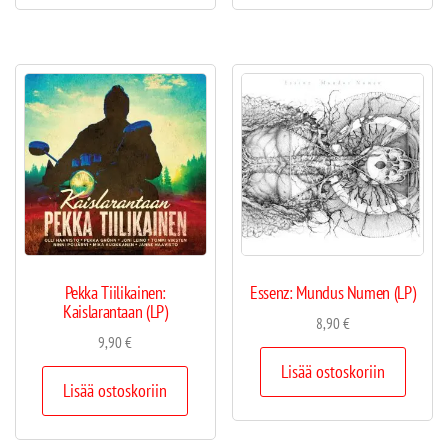
Pekka Tiilikainen:
Essenz: Mundus Numen (LP)
Kaislarantaan (LP)
8,90
€
9,90
€
Lisää ostoskoriin
Lisää ostoskoriin