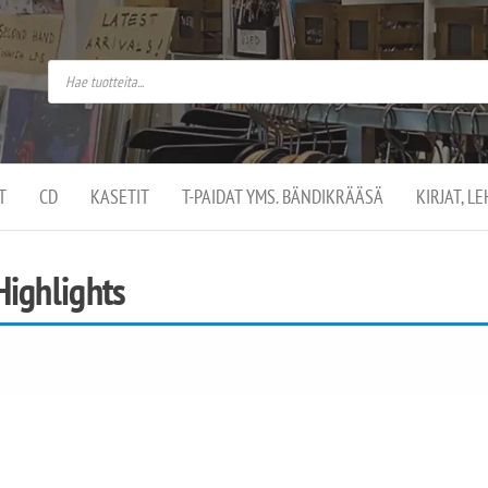
do
arket on
omusaan
t –
ut
ssa
kä
kauppa
ä
lassa
T
CD
KASETIT
T-PAIDAT YMS. BÄNDIKRÄÄSÄ
KIRJAT, L
.
Highlights