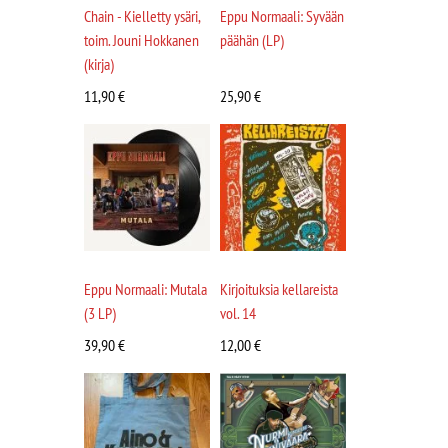
Chain - Kielletty ysäri,
Eppu Normaali: Syvään
toim. Jouni Hokkanen
päähän (LP)
(kirja)
11,90
€
25,90
€
Eppu Normaali: Mutala
Kirjoituksia kellareista
(3 LP)
vol. 14
39,90
€
12,00
€