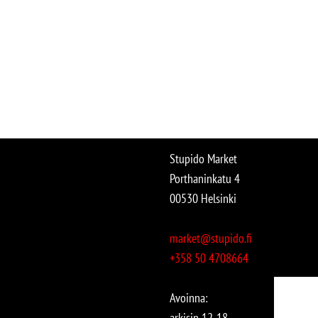
Stupido Market
Porthaninkatu 4
00530 Helsinki
market@stupido.fi
+358 50 4708664
Avoinna:
arkisin 12-18