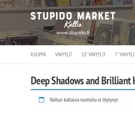
Stupi
Stupido M
vaihtoeht
Marke
erikoistun
verko
verkko- se
kivijalka
ja
Helsingiss
kivija
Kallion
KAUPPA
VINYYLIT
10" VINYYLIT
7" VINYYLI
sydämessä
Deep Shadows and Brilliant 
Valitun kaltaisia tuotteita ei löytynyt.