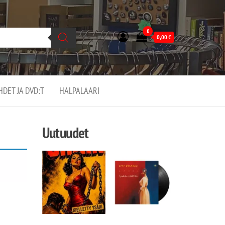
0
0,00
€
EHDET JA DVD:T
HALPALAARI
Uutuudet