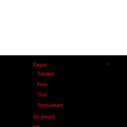
Kauppa
Ostoskori
Kassa
Tilini
Toimitusehdot
Ota yhteyttä