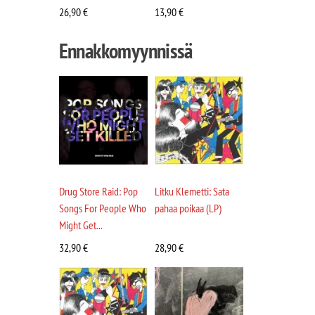
26,90
€
13,90
€
Ennakkomyynnissä
Drug Store Raid: Pop
Litku Klemetti: Sata
Songs For People Who
pahaa poikaa (LP)
Might Get...
32,90
€
28,90
€