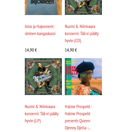
Aino ja Hajonneet:
Nurmi & Niinivaara
sininen kangaskassi
konserni: Tää ei pääty
hyvin (CD)
14,90
€
14,90
€
Nurmi & Niinivaara
Halme Prospekt :
konserni: Tää ei pääty
Halme Prospekt
hyvin (LP)
presents Queen
Djenny Djella -...