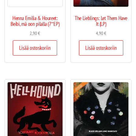
Henna Emilia & Houreet:
The Lieblings: Let Them Have
Beibi, mä oon pilalla (7″EP)
It (LP)
2,90
€
4,90
€
Lisää ostoskoriin
Lisää ostoskoriin