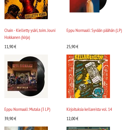
Chain - Kielletty ysäri, toim. Jouni
Eppu Normaali: Syvään päähän (LP)
Hokkanen (kirja)
11,90
€
25,90
€
Eppu Normaali: Mutala (3 LP)
Kirjoituksia kellareista vol. 14
39,90
€
12,00
€