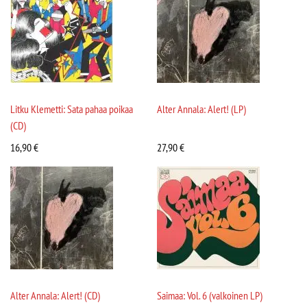
Litku Klemetti: Sata pahaa poikaa
Alter Annala: Alert! (LP)
(CD)
16,90
€
27,90
€
Alter Annala: Alert! (CD)
Saimaa: Vol. 6 (valkoinen LP)