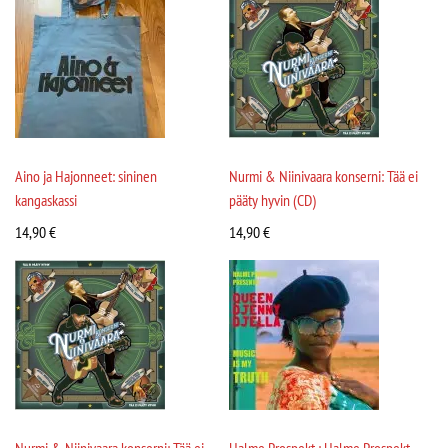
Aino ja Hajonneet: sininen
Nurmi & Niinivaara konserni: Tää ei
kangaskassi
pääty hyvin (CD)
14,90
€
14,90
€