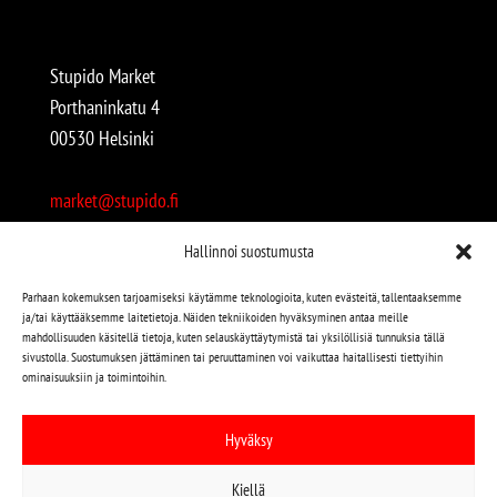
Stupido Market
Porthaninkatu 4
00530 Helsinki
market@stupido.fi
+358 50 4708664
Hallinnoi suostumusta
Avoinna:
Parhaan kokemuksen tarjoamiseksi käytämme teknologioita, kuten evästeitä, tallentaaksemme
ja/tai käyttääksemme laitetietoja. Näiden tekniikoiden hyväksyminen antaa meille
arkisin 12-18
mahdollisuuden käsitellä tietoja, kuten selauskäyttäytymistä tai yksilöllisiä tunnuksia tällä
lauantaisin 12-17
sivustolla. Suostumuksen jättäminen tai peruuttaminen voi vaikuttaa haitallisesti tiettyihin
ominaisuuksiin ja toimintoihin.
Stupido löytyy myös kivijalasta!
Hyväksy
Stupido Marketista löydät niin uudet kuin käytetytkin
Kiellä
levyt, vaatteet, kirjat, korut jne jne…