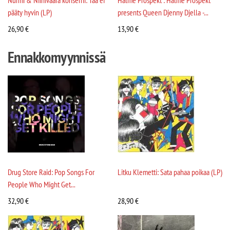
Nurmi & Niinivaara konserni: Tää ei
Halme Prospekt : Halme Prospekt
pääty hyvin (LP)
presents Queen Djenny Djella -...
26,90
€
13,90
€
Ennakkomyynnissä
Drug Store Raid: Pop Songs For
Litku Klemetti: Sata pahaa poikaa (LP)
People Who Might Get...
32,90
€
28,90
€