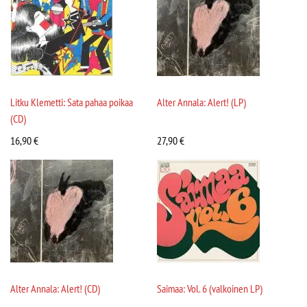
Litku Klemetti: Sata pahaa poikaa
Alter Annala: Alert! (LP)
(CD)
16,90
€
27,90
€
Alter Annala: Alert! (CD)
Saimaa: Vol. 6 (valkoinen LP)