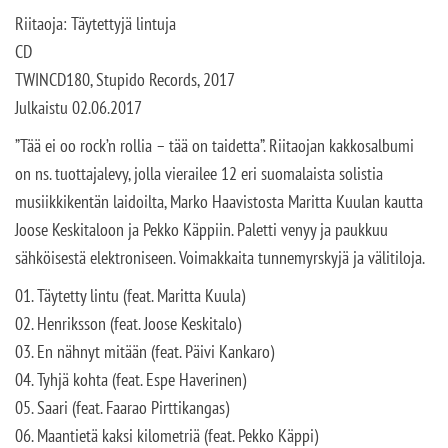
Riitaoja: Täytettyjä lintuja
CD
TWINCD180, Stupido Records, 2017
Julkaistu 02.06.2017
”Tää ei oo rock’n rollia – tää on taidetta”. Riitaojan kakkosalbumi
on ns. tuottajalevy, jolla vierailee 12 eri suomalaista solistia
musiikkikentän laidoilta, Marko Haavistosta Maritta Kuulan kautta
Joose Keskitaloon ja Pekko Käppiin. Paletti venyy ja paukkuu
sähköisestä elektroniseen. Voimakkaita tunnemyrskyjä ja välitiloja.
01. Täytetty lintu (feat. Maritta Kuula)
02. Henriksson (feat. Joose Keskitalo)
03. En nähnyt mitään (feat. Päivi Kankaro)
04. Tyhjä kohta (feat. Espe Haverinen)
05. Saari (feat. Faarao Pirttikangas)
06. Maantietä kaksi kilometriä (feat. Pekko Käppi)