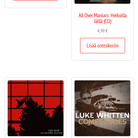
All Over Maniacs: Heikoilla
Jäillä (CD)
4,90
€
Lisää ostoskoriin