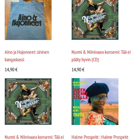
Aino ja Hajonneet: sininen
Nurmi & Niinivaara konserni: Tää ei
kangaskassi
pääty hyvin (CD)
14,90
€
14,90
€
Nurmi & Niinivaara konserni: Tää ei
Halme Prospekt : Halme Prospekt