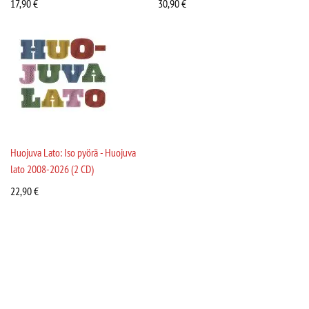
17,90
€
30,90
€
Huojuva Lato: Iso pyörä - Huojuva
lato 2008-2026 (2 CD)
22,90
€