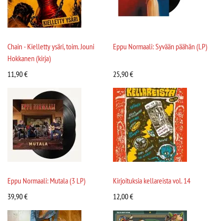
Chain - Kielletty ysäri, toim. Jouni
Eppu Normaali: Syvään päähän (LP)
Hokkanen (kirja)
11,90
€
25,90
€
Eppu Normaali: Mutala (3 LP)
Kirjoituksia kellareista vol. 14
39,90
€
12,00
€