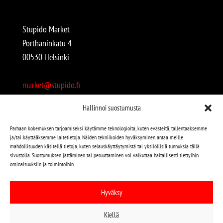
Stupido Market
Porthaninkatu 4
00530 Helsinki
market@stupido.fi
+358 50 4708664
Hallinnoi suostumusta
Avoinna:
Parhaan kokemuksen tarjoamiseksi käytämme teknologioita, kuten evästeitä, tallentaaksemme
ja/tai käyttääksemme laitetietoja. Näiden tekniikoiden hyväksyminen antaa meille
arkisin 12-18
mahdollisuuden käsitellä tietoja, kuten selauskäyttäytymistä tai yksilöllisiä tunnuksia tällä
lauantaisin 12-17
sivustolla. Suostumuksen jättäminen tai peruuttaminen voi vaikuttaa haitallisesti tiettyihin
ominaisuuksiin ja toimintoihin.
Stupido löytyy myös kivijalasta!
Hyväksy
Stupido Marketista löydät niin uudet kuin käytetytkin
Kiellä
levyt, vaatteet, kirjat, korut jne jne…