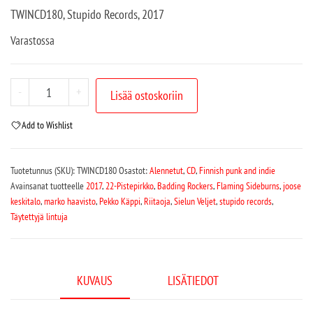
TWINCD180, Stupido Records, 2017
Varastossa
-
+
Lisää ostoskoriin
Add to Wishlist
Tuotetunnus (SKU):
TWINCD180
Osastot:
Alennetut
,
CD
,
Finnish punk and indie
Avainsanat tuotteelle
2017
,
22-Pistepirkko
,
Badding Rockers
,
Flaming Sideburns
,
joose
keskitalo
,
marko haavisto
,
Pekko Käppi
,
Riitaoja
,
Sielun Veljet
,
stupido records
,
Täytettyjä lintuja
KUVAUS
LISÄTIEDOT