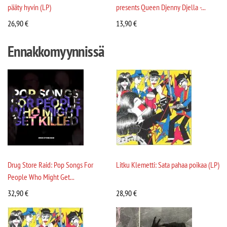
pääty hyvin (LP)
presents Queen Djenny Djella -...
26,90
€
13,90
€
Ennakkomyynnissä
Drug Store Raid: Pop Songs For
Litku Klemetti: Sata pahaa poikaa (LP)
People Who Might Get...
32,90
€
28,90
€