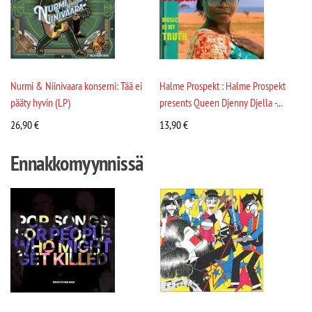
Nurmi & Niinivaara konserni: Tää ei
Halme Prospekt : Halme Prospekt
pääty hyvin (LP)
presents Queen Djenny Djella -...
26,90
€
13,90
€
Ennakkomyynnissä