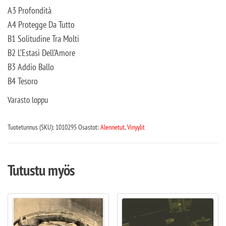
A3 Profondità
A4 Protegge Da Tutto
B1 Solitudine Tra Molti
B2 L’Estasi Dell’Amore
B3 Addio Ballo
B4 Tesoro
Varasto loppu
Tuotetunnus (SKU):
1010295
Osastot:
Alennetut
,
Vinyylit
Tutustu myös