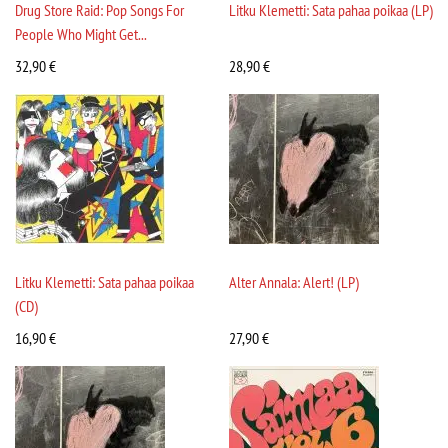
Drug Store Raid: Pop Songs For
Litku Klemetti: Sata pahaa poikaa (LP)
People Who Might Get...
32,90
€
28,90
€
Litku Klemetti: Sata pahaa poikaa
Alter Annala: Alert! (LP)
(CD)
16,90
€
27,90
€