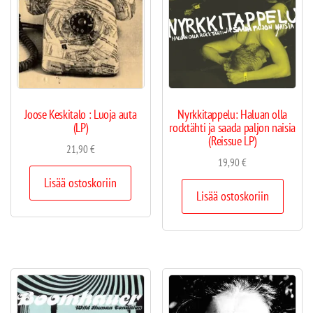
Joose Keskitalo : Luoja auta
Nyrkkitappelu: Haluan olla
(LP)
rocktähti ja saada paljon naisia
(Reissue LP)
21,90
€
19,90
€
Lisää ostoskoriin
Lisää ostoskoriin