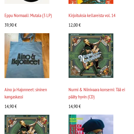
Eppu Normaali: Mutala (3 LP)
Kirjoituksia kellareista vol. 14
39,90
€
12,00
€
Aino ja Hajonneet: sininen
Nurmi & Niinivaara konserni: Tää ei
kangaskassi
pääty hyvin (CD)
14,90
€
14,90
€