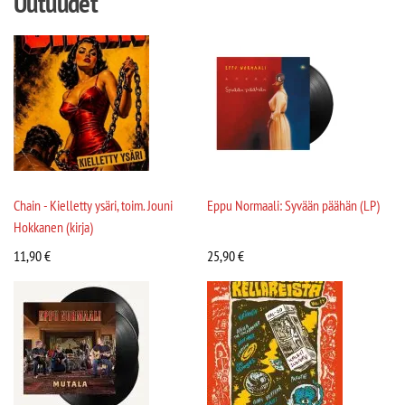
Uutuudet
Chain - Kielletty ysäri, toim. Jouni
Eppu Normaali: Syvään päähän (LP)
Hokkanen (kirja)
11,90
€
25,90
€