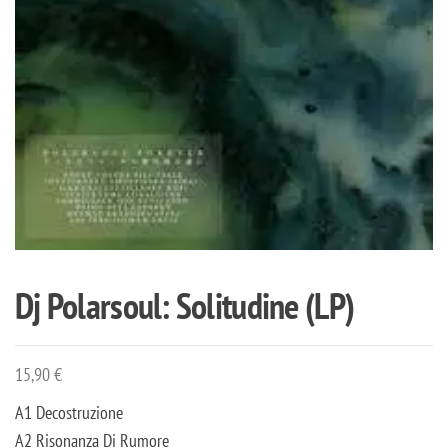
Dj Polarsoul: Solitudine (LP)
15,90
€
A1 Decostruzione
A2 Risonanza Di Rumore