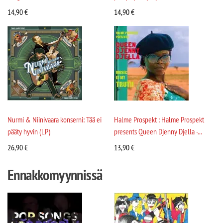
14,90
€
14,90
€
Nurmi & Niinivaara konserni: Tää ei
Halme Prospekt : Halme Prospekt
pääty hyvin (LP)
presents Queen Djenny Djella -...
26,90
€
13,90
€
Ennakkomyynnissä