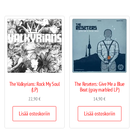
The Valkyrians: Rock My Soul
The Reseters: Give Me a Blue
(LP)
Beat (gray marbled LP)
22,90
€
14,90
€
Lisää ostoskoriin
Lisää ostoskoriin