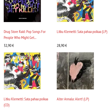
Drug Store Raid: Pop Songs For
Litku Klemetti: Sata pahaa poikaa (LP)
People Who Might Get...
32,90
€
28,90
€
Litku Klemetti: Sata pahaa poikaa
Alter Annala: Alert! (LP)
(CD)