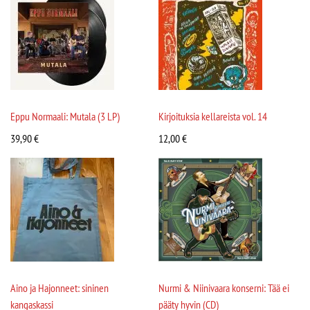
Eppu Normaali: Mutala (3 LP)
Kirjoituksia kellareista vol. 14
39,90
€
12,00
€
Aino ja Hajonneet: sininen
Nurmi & Niinivaara konserni: Tää ei
kangaskassi
pääty hyvin (CD)