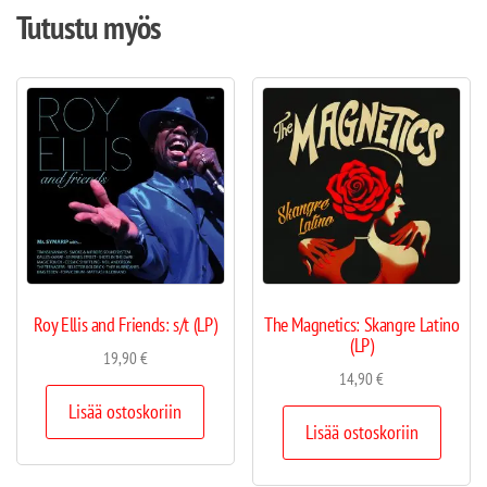
Tutustu myös
Roy Ellis and Friends: s/t (LP)
The Magnetics: Skangre Latino
(LP)
19,90
€
14,90
€
Lisää ostoskoriin
Lisää ostoskoriin