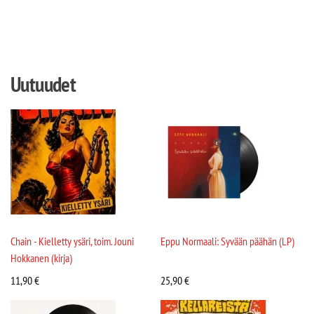
Uutuudet
Chain - Kielletty ysäri, toim. Jouni
Eppu Normaali: Syvään päähän (LP)
Hokkanen (kirja)
11,90
€
25,90
€