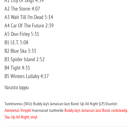
A1 City Of Dogs 4:39
A2 The Storm 4:07
A3 Wait Till I’m Dead 5:14
A4 Car Of The Future 2:39
A5 Don Firley 5:31
B1 I.E.T. 5:08
B2 Blue Ska 3:33
B3 Spider Island 2:52
B4 Tight 4:31
B5 Winters Lullaby 4:17
Varasto loppu
Tuotetunnus (SKU):
Buddy Jay’s Jamaican Jazz Band: Up All Night (LP)
Osastot:
Alennetut
,
Vinyylit
Avainsanat tuotteelle
Buddy Jay’s Jamaican Jazz Band
,
rocksteady
,
Ska
,
Up All Night
,
vinyl