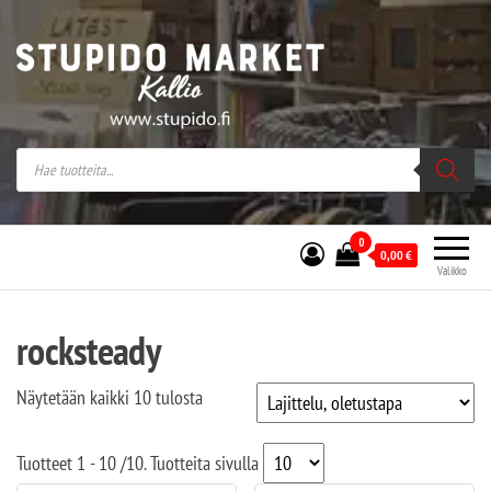
Stupido Market – verkossa ja kivijalassa
Stupido Market on vaihtoehtomusaan
erikoistunut verkko- sekä
kivijalkakauppa Helsingissä Kallion
sydämessä.
0
0,00
€
Valikko
rocksteady
Näytetään kaikki 10 tulosta
Tuotteet
1 - 10
/
10
. Tuotteita sivulla