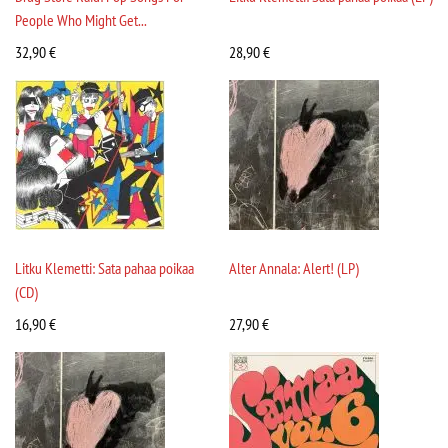
People Who Might Get...
32,90
€
28,90
€
Litku Klemetti: Sata pahaa poikaa
Alter Annala: Alert! (LP)
(CD)
16,90
€
27,90
€