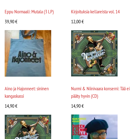
Eppu Normaali: Mutala (3 LP)
Kirjoituksia kellareista vol. 14
39,90
€
12,00
€
Aino ja Hajonneet: sininen
Nurmi & Niinivaara konserni: Tää ei
kangaskassi
pääty hyvin (CD)
14,90
€
14,90
€