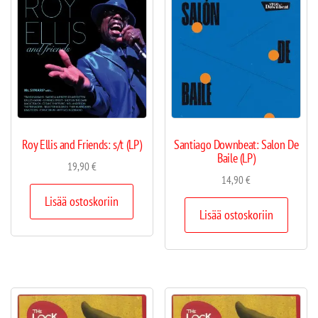
Roy Ellis and Friends: s/t (LP)
Santiago Downbeat: Salon De
Baile (LP)
19,90
€
14,90
€
Lisää ostoskoriin
Lisää ostoskoriin