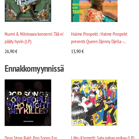
Nurmi & Niinivaara konserni: Tää ei
Halme Prospekt : Halme Prospekt
pääty hyvin (LP)
presents Queen Djenny Djella -...
26,90
€
13,90
€
Ennakkomyynnissä
Drug Store Raid: Pop Songs For
Litku Klemetti: Sata pahaa poikaa (LP)