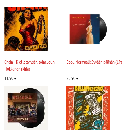
Chain - Kielletty ysäri, toim. Jouni
Eppu Normaali: Syvään päähän (LP)
Hokkanen (kirja)
11,90
€
25,90
€