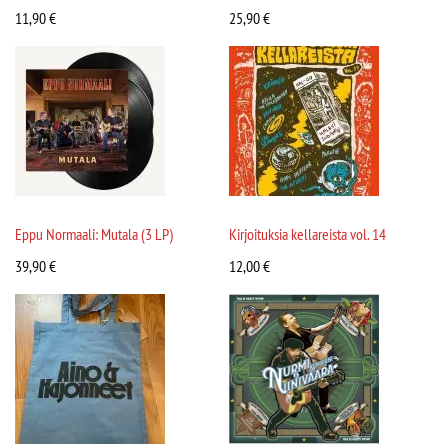
11,90
€
25,90
€
Eppu Normaali: Mutala (3 LP)
Kirjoituksia kellareista vol. 14
39,90
€
12,00
€