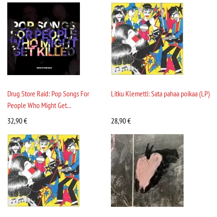
Drug Store Raid: Pop Songs For
Litku Klemetti: Sata pahaa poikaa (LP)
People Who Might Get...
32,90
€
28,90
€