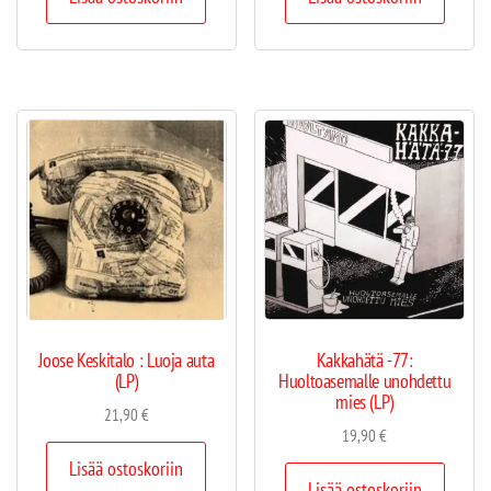
Joose Keskitalo : Luoja auta
Kakkahätä -77:
(LP)
Huoltoasemalle unohdettu
mies (LP)
21,90
€
19,90
€
Lisää ostoskoriin
Lisää ostoskoriin