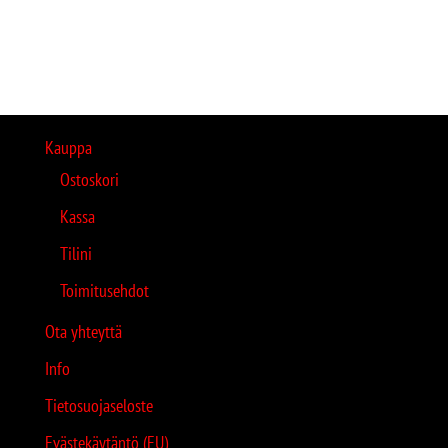
Kauppa
Ostoskori
Kassa
Tilini
Toimitusehdot
Ota yhteyttä
Info
Tietosuojaseloste
Evästekäytäntö (EU)