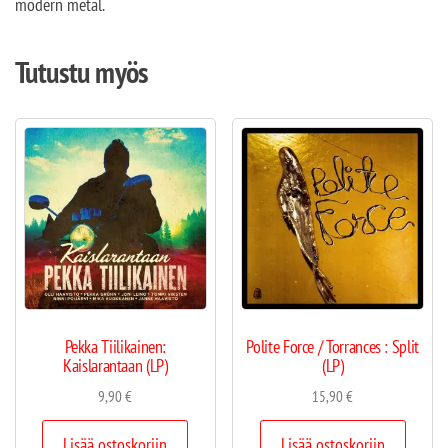
modern metal.
Tutustu myös
Pekka Tiilikainen:
Polite Force / Torrances : Split
Kaislarantaan (LP)
(LP)
9,90
€
15,90
€
Lisää ostoskoriin
Lisää ostoskoriin