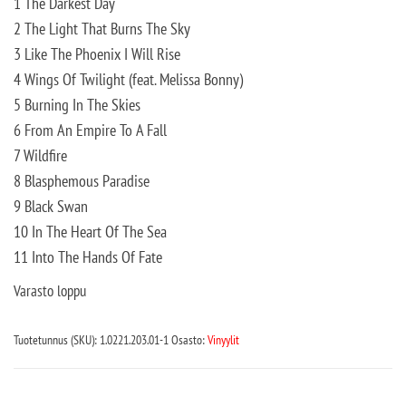
1 The Darkest Day
2 The Light That Burns The Sky
3 Like The Phoenix I Will Rise
4 Wings Of Twilight (feat. Melissa Bonny)
5 Burning In The Skies
6 From An Empire To A Fall
7 Wildfire
8 Blasphemous Paradise
9 Black Swan
10 In The Heart Of The Sea
11 Into The Hands Of Fate
Varasto loppu
Tuotetunnus (SKU):
1.0221.203.01-1
Osasto:
Vinyylit