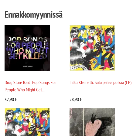
Ennakkomyynnissä
Drug Store Raid: Pop Songs For
Litku Klemetti: Sata pahaa poikaa (LP)
People Who Might Get...
32,90
€
28,90
€