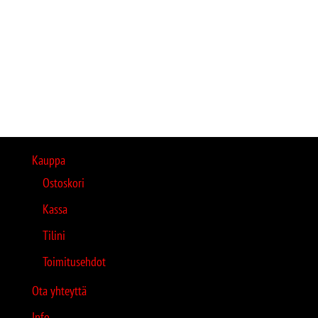
Kauppa
Ostoskori
Kassa
Tilini
Toimitusehdot
Ota yhteyttä
Info