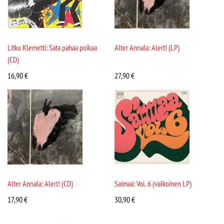
Litku Klemetti: Sata pahaa poikaa
Alter Annala: Alert! (LP)
(CD)
16,90
€
27,90
€
Alter Annala: Alert! (CD)
Saimaa: Vol. 6 (valkoinen LP)
17,90
€
30,90
€