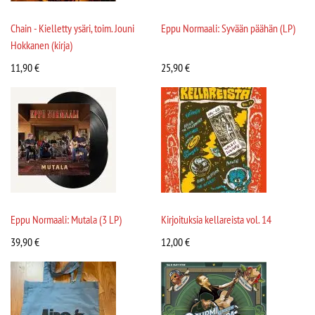
Chain - Kielletty ysäri, toim. Jouni
Eppu Normaali: Syvään päähän (LP)
Hokkanen (kirja)
11,90
€
25,90
€
Eppu Normaali: Mutala (3 LP)
Kirjoituksia kellareista vol. 14
39,90
€
12,00
€