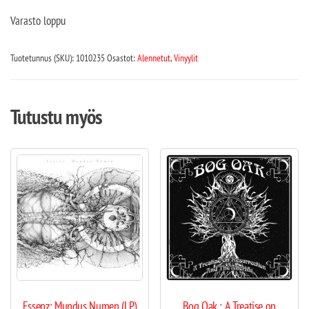
Varasto loppu
Tuotetunnus (SKU):
1010235
Osastot:
Alennetut
,
Vinyylit
Tutustu myös
Essenz: Mundus Numen (LP)
Bog Oak : A Treatise on