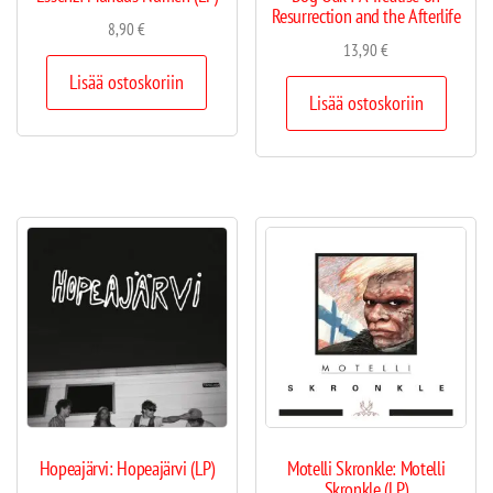
Resurrection and the Afterlife
8,90
€
13,90
€
Lisää ostoskoriin
Lisää ostoskoriin
Hopeajärvi: Hopeajärvi (LP)
Motelli Skronkle: Motelli
Skronkle (LP)