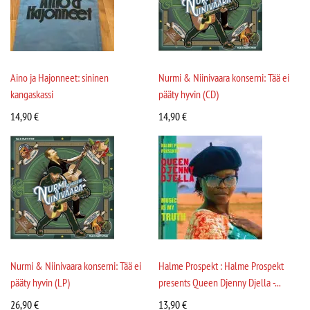
Aino ja Hajonneet: sininen
Nurmi & Niinivaara konserni: Tää ei
kangaskassi
pääty hyvin (CD)
14,90
€
14,90
€
Nurmi & Niinivaara konserni: Tää ei
Halme Prospekt : Halme Prospekt
pääty hyvin (LP)
presents Queen Djenny Djella -...
26,90
€
13,90
€