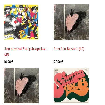
Litku Klemetti: Sata pahaa poikaa
Alter Annala: Alert! (LP)
(CD)
16,90
€
27,90
€