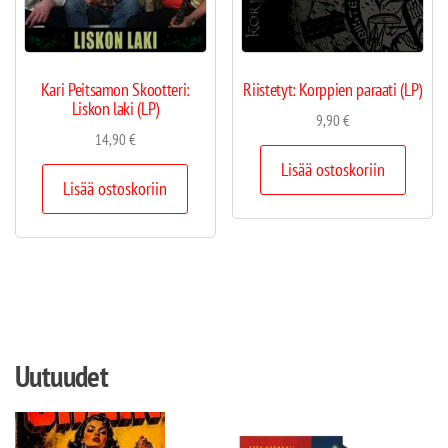
Kari Peitsamon Skootteri:
Riistetyt: Korppien paraati (LP)
Liskon laki (LP)
9,90
€
14,90
€
Lisää ostoskoriin
Lisää ostoskoriin
Uutuudet