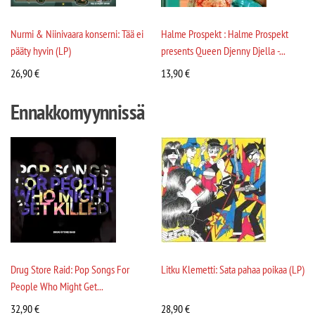
Nurmi & Niinivaara konserni: Tää ei
Halme Prospekt : Halme Prospekt
pääty hyvin (LP)
presents Queen Djenny Djella -...
26,90
€
13,90
€
Ennakkomyynnissä
Drug Store Raid: Pop Songs For
Litku Klemetti: Sata pahaa poikaa (LP)
People Who Might Get...
32,90
€
28,90
€