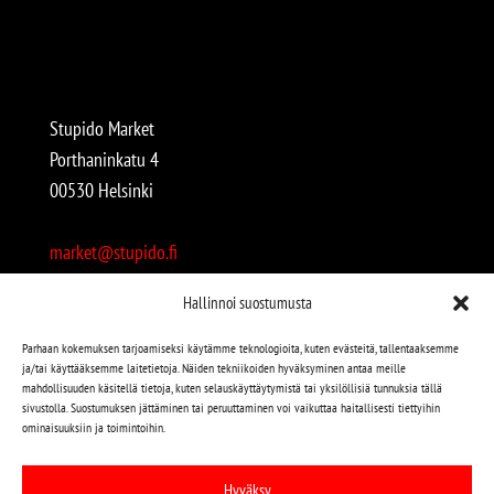
Stupido Market
Porthaninkatu 4
00530 Helsinki
market@stupido.fi
+358 50 4708664
Hallinnoi suostumusta
Avoinna:
Parhaan kokemuksen tarjoamiseksi käytämme teknologioita, kuten evästeitä, tallentaaksemme
ja/tai käyttääksemme laitetietoja. Näiden tekniikoiden hyväksyminen antaa meille
arkisin 12-18
mahdollisuuden käsitellä tietoja, kuten selauskäyttäytymistä tai yksilöllisiä tunnuksia tällä
lauantaisin 12-17
sivustolla. Suostumuksen jättäminen tai peruuttaminen voi vaikuttaa haitallisesti tiettyihin
ominaisuuksiin ja toimintoihin.
Stupido löytyy myös kivijalasta!
Hyväksy