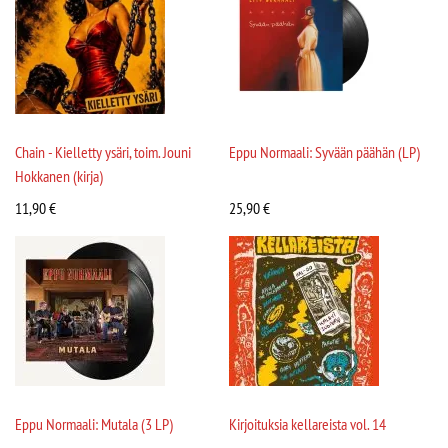
Chain - Kielletty ysäri, toim. Jouni
Eppu Normaali: Syvään päähän (LP)
Hokkanen (kirja)
11,90
€
25,90
€
Eppu Normaali: Mutala (3 LP)
Kirjoituksia kellareista vol. 14