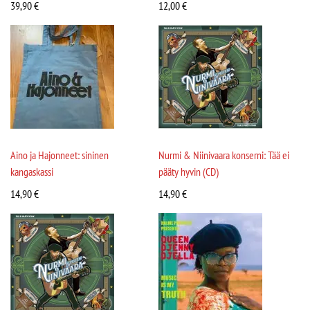
39,90
€
12,00
€
Aino ja Hajonneet: sininen
Nurmi & Niinivaara konserni: Tää ei
kangaskassi
pääty hyvin (CD)
14,90
€
14,90
€