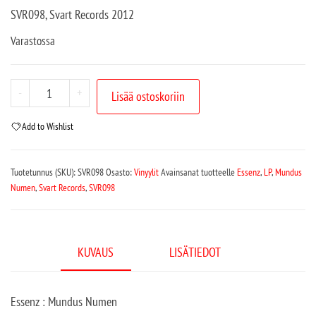
SVR098, Svart Records 2012
Varastossa
-
+
Lisää ostoskoriin
Add to Wishlist
Tuotetunnus (SKU):
SVR098
Osasto:
Vinyylit
Avainsanat tuotteelle
Essenz
,
LP
,
Mundus
Numen
,
Svart Records
,
SVR098
KUVAUS
LISÄTIEDOT
Essenz : Mundus Numen