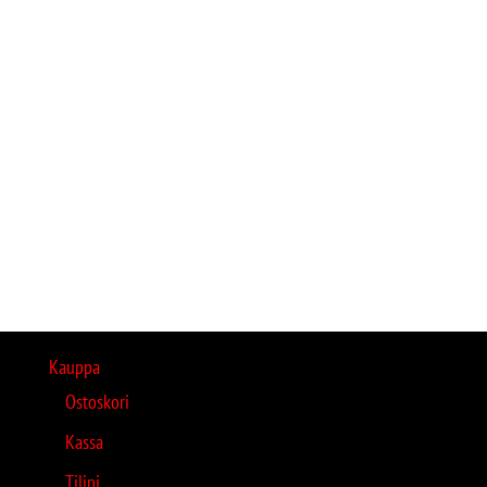
Kauppa
Ostoskori
Kassa
Tilini