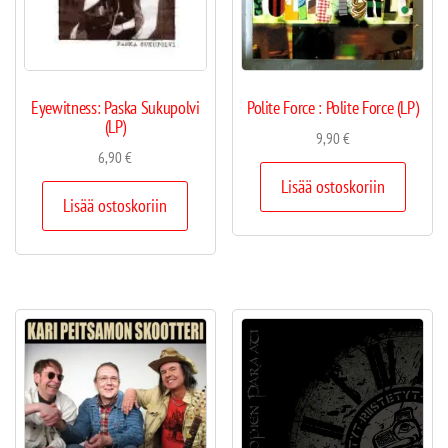
Eyewitness: Paska Sukupolvi
Polite Force : Polite Force (LP)
(LP)
9,90
€
6,90
€
Lisää ostoskoriin
Lisää ostoskoriin