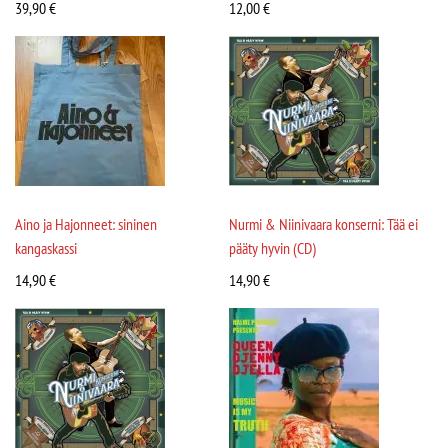
39,90
€
12,00
€
Aino ja Hajonneet: sininen
Nurmi & Niinivaara konserni: Tää ei
kangaskassi
pääty hyvin (CD)
14,90
€
14,90
€