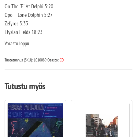
On The ´E´ At Delphi 5:20
Opo – Lone Dolphin 5:27
Zefyros 5:33
Elysian Fields 18:23
Varasto loppu
Tuotetunnus (SKU):
1010089
Osasto:
CD
Tutustu myös