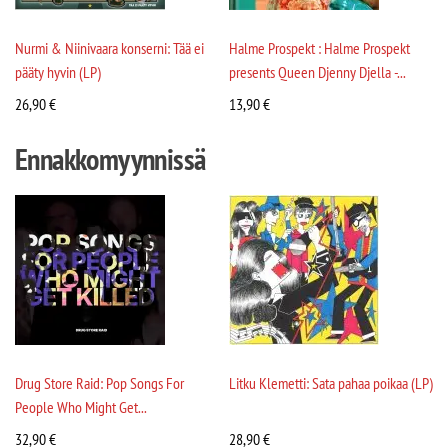
Nurmi & Niinivaara konserni: Tää ei
Halme Prospekt : Halme Prospekt
pääty hyvin (LP)
presents Queen Djenny Djella -...
26,90
€
13,90
€
Ennakkomyynnissä
Drug Store Raid: Pop Songs For
Litku Klemetti: Sata pahaa poikaa (LP)
People Who Might Get...
32,90
€
28,90
€