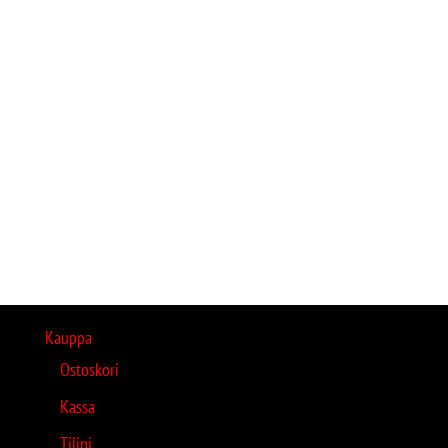
Kauppa
Ostoskori
Kassa
Tilini