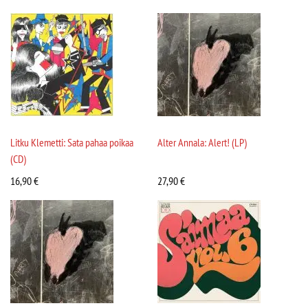
Litku Klemetti: Sata pahaa poikaa
Alter Annala: Alert! (LP)
(CD)
16,90
€
27,90
€