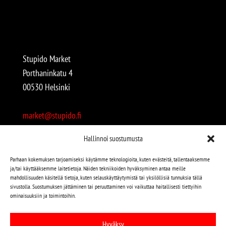
Stupido Market
Porthaninkatu 4
00530 Helsinki
market@stupido.fi
+358 50 4708664
Hallinnoi suostumusta
Avoinna:
Parhaan kokemuksen tarjoamiseksi käytämme teknologioita, kuten evästeitä, tallentaaksemme
ja/tai käyttääksemme laitetietoja. Näiden tekniikoiden hyväksyminen antaa meille
arkisin 12-18
mahdollisuuden käsitellä tietoja, kuten selauskäyttäytymistä tai yksilöllisiä tunnuksia tällä
lauantaisin 12-17
sivustolla. Suostumuksen jättäminen tai peruuttaminen voi vaikuttaa haitallisesti tiettyihin
ominaisuuksiin ja toimintoihin.
Stupido löytyy myös kivijalasta!
Hyväksy