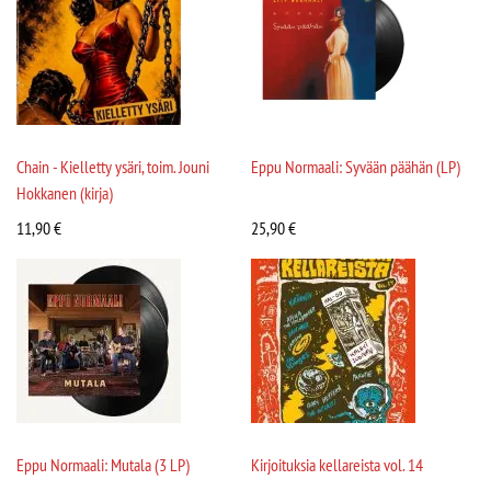
Chain - Kielletty ysäri, toim. Jouni
Eppu Normaali: Syvään päähän (LP)
Hokkanen (kirja)
11,90
€
25,90
€
Eppu Normaali: Mutala (3 LP)
Kirjoituksia kellareista vol. 14