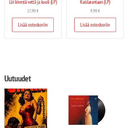
Löi kivestä vettä ja kuoli (LP)
Kaislarantaan (LP)
17,90
€
9,90
€
Lisää ostoskoriin
Lisää ostoskoriin
Uutuudet