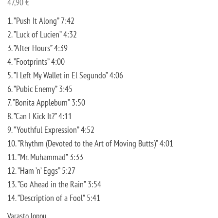
47,90
€
1. ”Push It Along” 7:42
2. ”Luck of Lucien” 4:32
3. ”After Hours” 4:39
4. ”Footprints” 4:00
5. ”I Left My Wallet in El Segundo” 4:06
6. ”Pubic Enemy” 3:45
7. ”Bonita Applebum” 3:50
8. ”Can I Kick It?” 4:11
9. ”Youthful Expression” 4:52
10. ”Rhythm (Devoted to the Art of Moving Butts)” 4:01
11. ”Mr. Muhammad” 3:33
12. ”Ham ’n’ Eggs” 5:27
13. ”Go Ahead in the Rain” 3:54
14. ”Description of a Fool” 5:41
Varasto loppu