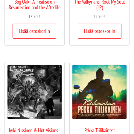
Bog Oak : A Treatise on
The Valkyrians: Rock My Soul
Resurrection and the Afterlife
(LP)
13,90
€
22,90
€
Lisää ostoskoriin
Lisää ostoskoriin
Jyrki Nissinen & Hot Visions :
Pekka Tiilikainen: