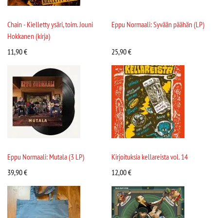
Chain - Kielletty ysäri, toim. Jouni
Eppu Normaali: Syvään päähän (LP)
Hokkanen (kirja)
11,90
€
25,90
€
Eppu Normaali: Mutala (3 LP)
Kirjoituksia kellareista vol. 14
39,90
€
12,00
€