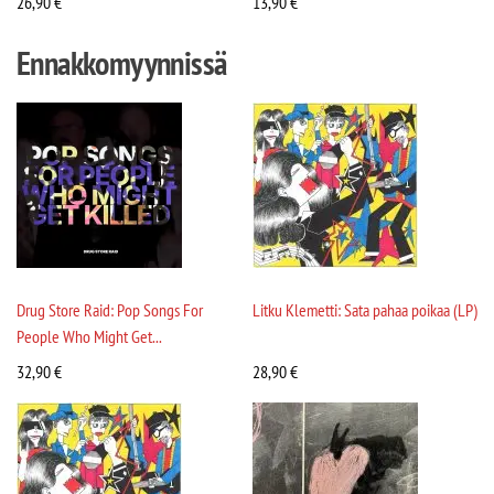
26,90
€
13,90
€
Ennakkomyynnissä
Drug Store Raid: Pop Songs For
Litku Klemetti: Sata pahaa poikaa (LP)
People Who Might Get...
32,90
€
28,90
€