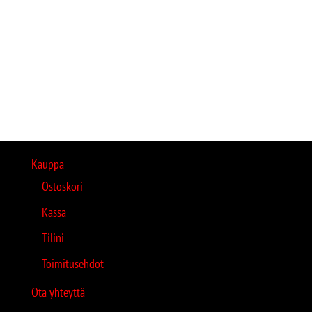
Kauppa
Ostoskori
Kassa
Tilini
Toimitusehdot
Ota yhteyttä