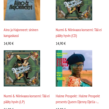
Aino ja Hajonneet: sininen
Nurmi & Niinivaara konserni: Tää ei
kangaskassi
pääty hyvin (CD)
14,90
€
14,90
€
Nurmi & Niinivaara konserni: Tää ei
Halme Prospekt : Halme Prospekt
pääty hyvin (LP)
presents Queen Djenny Djella -...