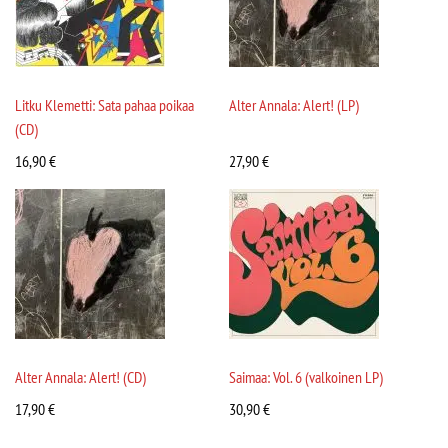
Litku Klemetti: Sata pahaa poikaa
Alter Annala: Alert! (LP)
(CD)
16,90
€
27,90
€
Alter Annala: Alert! (CD)
Saimaa: Vol. 6 (valkoinen LP)
17,90
€
30,90
€