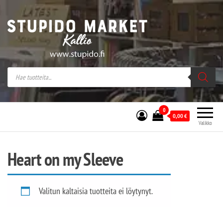
Stupido Market – verkossa ja kivijalassa
Stupido Market on vaihtoehtomusaan
erikoistunut verkko- sekä
kivijalkakauppa Helsingissä Kallion
sydämessä.
0
0,00
€
Valikko
Heart on my Sleeve
Valitun kaltaisia tuotteita ei löytynyt.