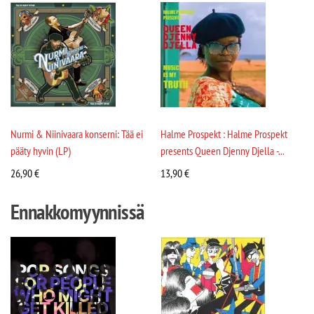
Nurmi & Niinivaara konserni: Tää ei
Halme Prospekt : Halme Prospekt
pääty hyvin (LP)
presents Queen Djenny Djella -...
26,90
€
13,90
€
Ennakkomyynnissä