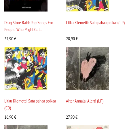
Drug Store Raid: Pop Songs For
Litku Klemetti: Sata pahaa poikaa (LP)
People Who Might Get...
32,90
€
28,90
€
Litku Klemetti: Sata pahaa poikaa
Alter Annala: Alert! (LP)
(CD)
16,90
€
27,90
€