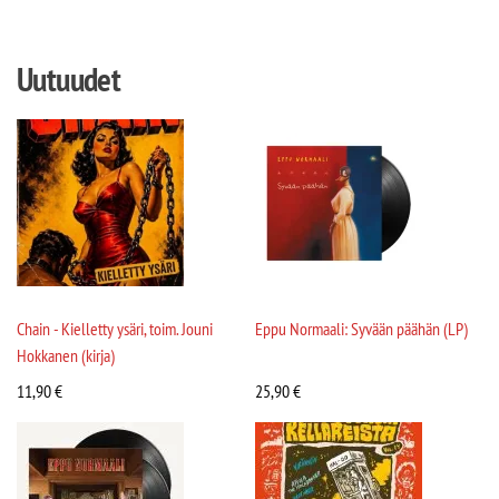
Uutuudet
Chain - Kielletty ysäri, toim. Jouni
Eppu Normaali: Syvään päähän (LP)
Hokkanen (kirja)
11,90
€
25,90
€