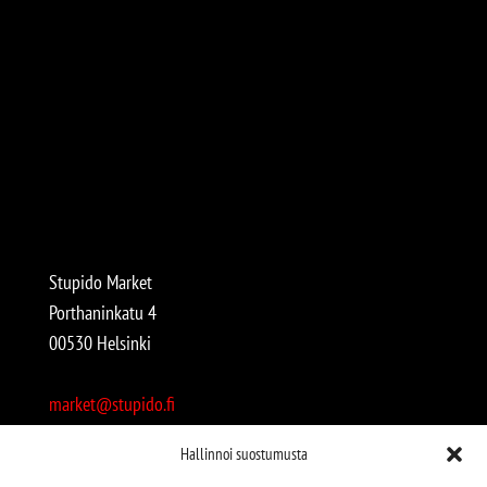
Stupido Market
Porthaninkatu 4
00530 Helsinki
market@stupido.fi
+358 50 4708664
Hallinnoi suostumusta