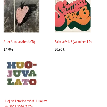
Alter Annala: Alert! (CD)
Saimaa: Vol. 6 (valkoinen LP)
17,90
€
30,90
€
Huojuva Lato: Iso pyörä - Huojuva
lato 2008-2026 (2 CD)