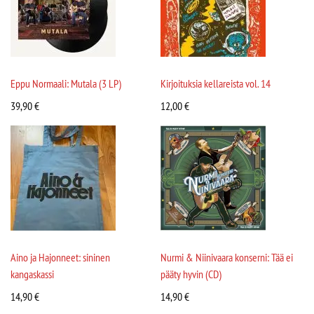
Eppu Normaali: Mutala (3 LP)
Kirjoituksia kellareista vol. 14
39,90
€
12,00
€
Aino ja Hajonneet: sininen
Nurmi & Niinivaara konserni: Tää ei
kangaskassi
pääty hyvin (CD)
14,90
€
14,90
€