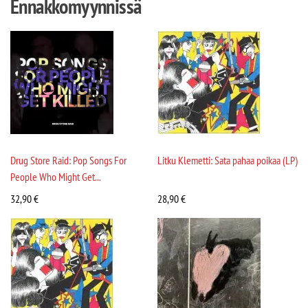
Ennakkomyynnissä
Drug Store Raid: Pop Songs For
Litku Klemetti: Sata pahaa poikaa (LP)
People Who Might Get...
32,90
€
28,90
€