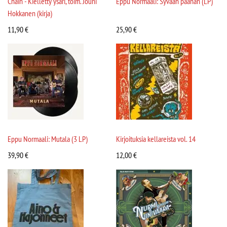
Chain - Kielletty ysäri, toim. Jouni
Eppu Normaali: Syvään päähän (LP)
Hokkanen (kirja)
11,90
€
25,90
€
Eppu Normaali: Mutala (3 LP)
Kirjoituksia kellareista vol. 14
39,90
€
12,00
€