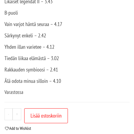
Likaiset legendat II – 3.43
B-puoli
Vain varjot häntä seuraa – 4.17
Särkynyt enkeli – 2.42
Yhden illan varietee – 4.12
Tiedän liikaa elämästä – 3.02
Rakkauden symbioosi – 2.41
Älä odota minua silloin – 4.10
Varastossa
-
+
Lisää ostoskoriin
Add to Wishlist