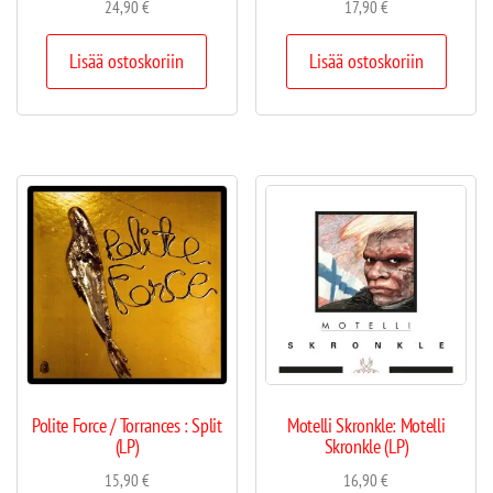
24,90
€
17,90
€
Lisää ostoskoriin
Lisää ostoskoriin
Polite Force / Torrances : Split
Motelli Skronkle: Motelli
(LP)
Skronkle (LP)
15,90
€
16,90
€