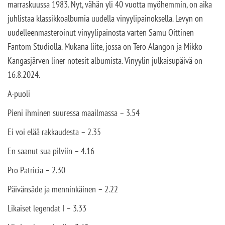
marraskuussa 1983. Nyt, vähän yli 40 vuotta myöhemmin, on aika
juhlistaa klassikkoalbumia uudella vinyylipainoksella. Levyn on
uudelleenmasteroinut vinyylipainosta varten Samu Oittinen
Fantom Studiolla. Mukana liite, jossa on Tero Alangon ja Mikko
Kangasjärven liner notesit albumista. Vinyylin julkaisupäivä on
16.8.2024.
A-puoli
Pieni ihminen suuressa maailmassa – 3.54
Ei voi elää rakkaudesta – 2.35
En saanut sua pilviin – 4.16
Pro Patricia – 2.30
Päivänsäde ja menninkäinen – 2.22
Likaiset legendat I – 3.33