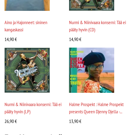
Aino ja Hajonneet: sininen
Nurmi & Niinivaara konserni: Tää ei
kangaskassi
pääty hyvin (CD)
14,90
€
14,90
€
Nurmi & Niinivaara konserni: Tää ei
Halme Prospekt : Halme Prospekt
pääty hyvin (LP)
presents Queen Djenny Djella -...
26,90
€
13,90
€