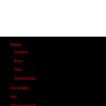
Kauppa
Ostoskori
Kassa
Tilini
Toimitusehdot
Ota yhteyttä
Info
Tietosuojaseloste