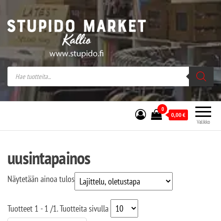
Stupido Market – verkossa ja kivijalassa
Stupido Market on vaihtoehtomusaan
erikoistunut verkko- sekä
kivijalkakauppa Helsingissä Kallion
sydämessä.
0
0,00
€
Valikko
uusintapainos
Näytetään ainoa tulos
Tuotteet
1 - 1
/
1
. Tuotteita sivulla