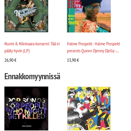
Nurmi & Niinivaara konserni: Tää ei
Halme Prospekt : Halme Prospekt
pääty hyvin (LP)
presents Queen Djenny Djella -...
26,90
€
13,90
€
Ennakkomyynnissä