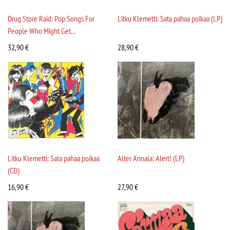
Drug Store Raid: Pop Songs For
Litku Klemetti: Sata pahaa poikaa (LP)
People Who Might Get...
32,90
€
28,90
€
Litku Klemetti: Sata pahaa poikaa
Alter Annala: Alert! (LP)
(CD)
16,90
€
27,90
€