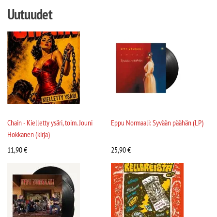
Uutuudet
Chain - Kielletty ysäri, toim. Jouni
Eppu Normaali: Syvään päähän (LP)
Hokkanen (kirja)
11,90
€
25,90
€