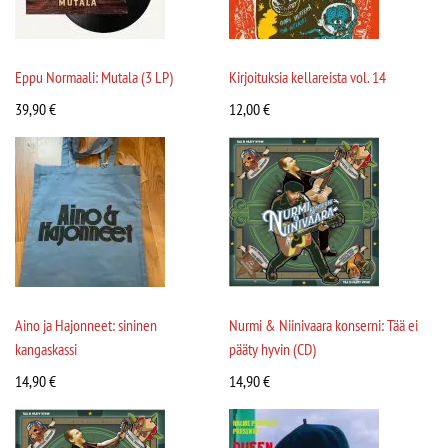
Eppu Normaali: Mutala (3 LP)
Kirjoituksia kellareista vol. 14
39,90
€
12,00
€
Aino ja Hajonneet: sininen
Nurmi & Niinivaara konserni: Tää ei
kangaskassi
pääty hyvin (CD)
14,90
€
14,90
€