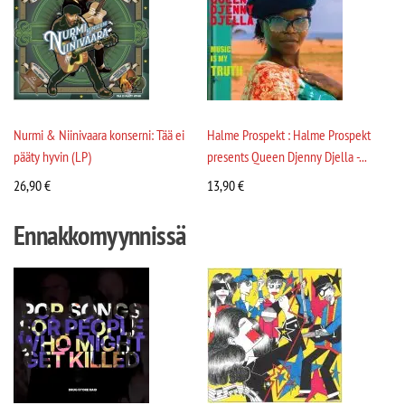
Nurmi & Niinivaara konserni: Tää ei
Halme Prospekt : Halme Prospekt
pääty hyvin (LP)
presents Queen Djenny Djella -...
26,90
€
13,90
€
Ennakkomyynnissä