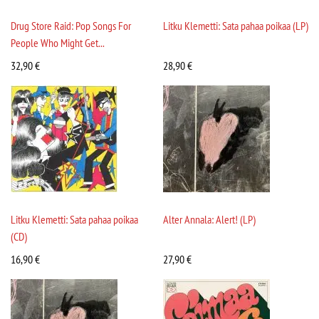
Drug Store Raid: Pop Songs For
Litku Klemetti: Sata pahaa poikaa (LP)
People Who Might Get...
32,90
€
28,90
€
Litku Klemetti: Sata pahaa poikaa
Alter Annala: Alert! (LP)
(CD)
16,90
€
27,90
€