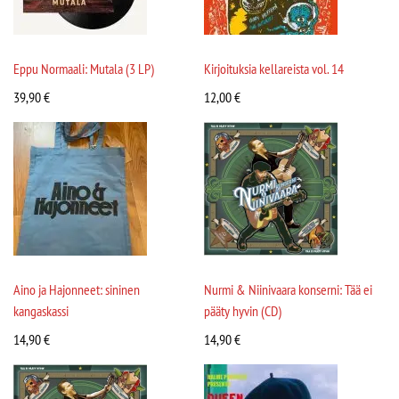
Eppu Normaali: Mutala (3 LP)
Kirjoituksia kellareista vol. 14
39,90
€
12,00
€
Aino ja Hajonneet: sininen
Nurmi & Niinivaara konserni: Tää ei
kangaskassi
pääty hyvin (CD)
14,90
€
14,90
€