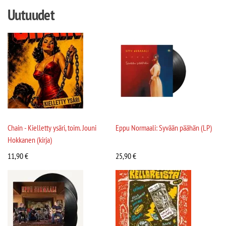
Uutuudet
Chain - Kielletty ysäri, toim. Jouni
Eppu Normaali: Syvään päähän (LP)
Hokkanen (kirja)
11,90
€
25,90
€