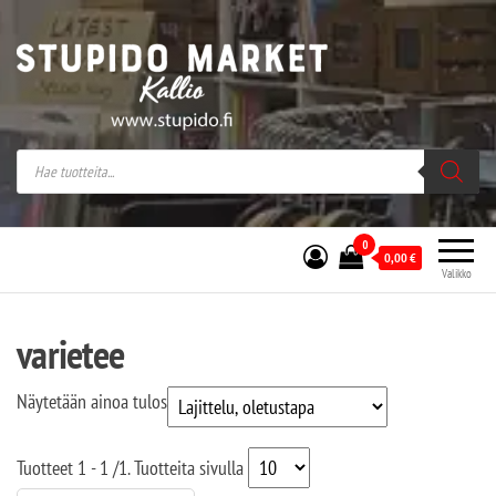
Stupido Market – verkossa ja kivijalassa
Stupido Market on vaihtoehtomusaan
erikoistunut verkko- sekä
kivijalkakauppa Helsingissä Kallion
sydämessä.
0
0,00
€
Valikko
varietee
Näytetään ainoa tulos
Tuotteet
1 - 1
/
1
. Tuotteita sivulla