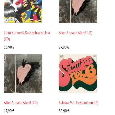
Litku Klemetti: Sata pahaa poikaa
Alter Annala: Alert! (LP)
(CD)
16,90
€
27,90
€
Alter Annala: Alert! (CD)
Saimaa: Vol. 6 (valkoinen LP)
17,90
€
30,90
€