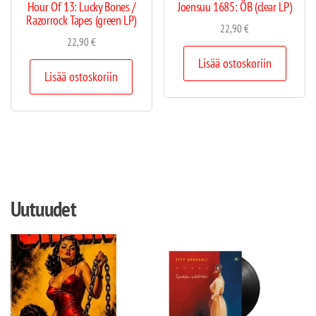
Hour Of 13: Lucky Bones /
Joensuu 1685: ÖB (clear LP)
Razorrock Tapes (green LP)
22,90
€
22,90
€
Lisää ostoskoriin
Lisää ostoskoriin
Uutuudet