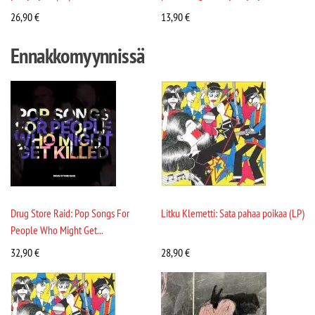
26,90
€
13,90
€
Ennakkomyynnissä
Drug Store Raid: Pop Songs For
Litku Klemetti: Sata pahaa poikaa (LP)
People Who Might Get...
32,90
€
28,90
€