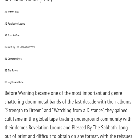
A1 Witch’s Kiss
A2 Revelation Looms
A3 Born As One
Blessed By The Sabbath (1997)
B1 Cemetery Eyes
B2 The Raven
B3 Nightmare Bride
Before Warning became one of the most important and genre-
shattering doom metal bands of the last decade with their albums
“Strength to Dream” and “Watching from a Distance”, they gained
cult fame in the global tape-trading underground community with
their demos Revelation Looms and Blessed By The Sabbath. Long
out of print and difficult to obtain on any format, with the reissues