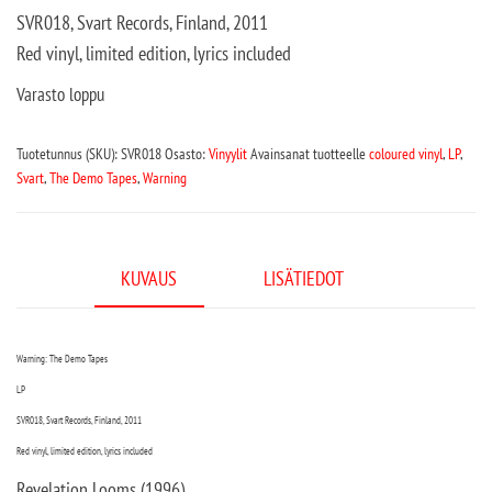
SVR018, Svart Records, Finland, 2011
Red vinyl, limited edition, lyrics included
Varasto loppu
Tuotetunnus (SKU):
SVR018
Osasto:
Vinyylit
Avainsanat tuotteelle
coloured vinyl
,
LP
,
Svart
,
The Demo Tapes
,
Warning
KUVAUS
LISÄTIEDOT
Warning: The Demo Tapes
LP
SVR018, Svart Records, Finland, 2011
Red vinyl, limited edition, lyrics included
Revelation Looms (1996)