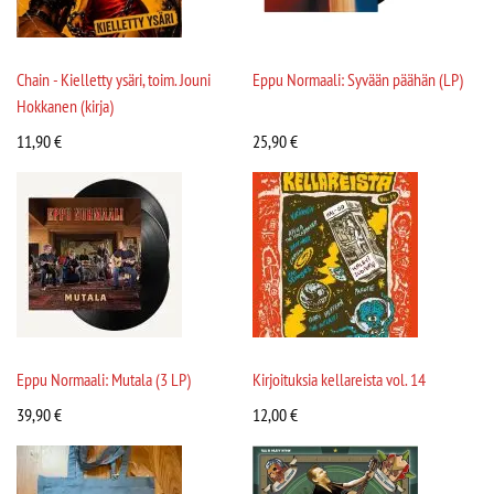
Chain - Kielletty ysäri, toim. Jouni
Eppu Normaali: Syvään päähän (LP)
Hokkanen (kirja)
11,90
€
25,90
€
Eppu Normaali: Mutala (3 LP)
Kirjoituksia kellareista vol. 14
39,90
€
12,00
€