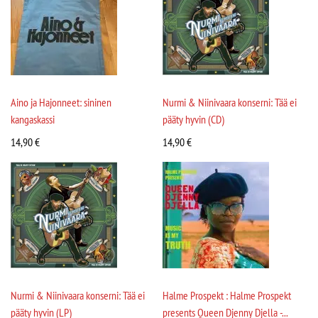
Aino ja Hajonneet: sininen
Nurmi & Niinivaara konserni: Tää ei
kangaskassi
pääty hyvin (CD)
14,90
€
14,90
€
Nurmi & Niinivaara konserni: Tää ei
Halme Prospekt : Halme Prospekt
pääty hyvin (LP)
presents Queen Djenny Djella -...