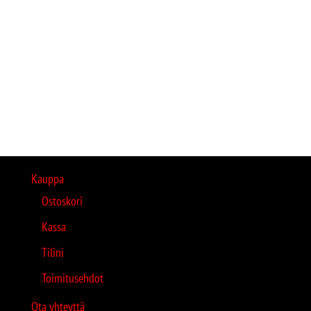
Kauppa
Ostoskori
Kassa
Tilini
Toimitusehdot
Ota yhteyttä