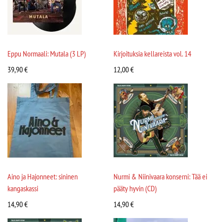
Eppu Normaali: Mutala (3 LP)
Kirjoituksia kellareista vol. 14
39,90
€
12,00
€
Aino ja Hajonneet: sininen
Nurmi & Niinivaara konserni: Tää ei
kangaskassi
pääty hyvin (CD)
14,90
€
14,90
€