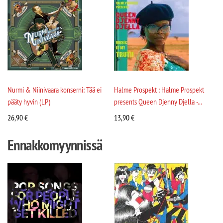
Nurmi & Niinivaara konserni: Tää ei
Halme Prospekt : Halme Prospekt
pääty hyvin (LP)
presents Queen Djenny Djella -...
26,90
€
13,90
€
Ennakkomyynnissä