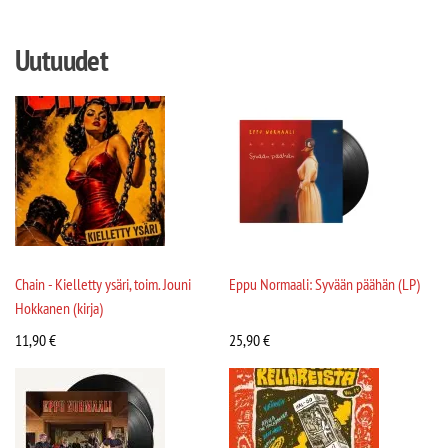
Uutuudet
Chain - Kielletty ysäri, toim. Jouni
Eppu Normaali: Syvään päähän (LP)
Hokkanen (kirja)
11,90
€
25,90
€