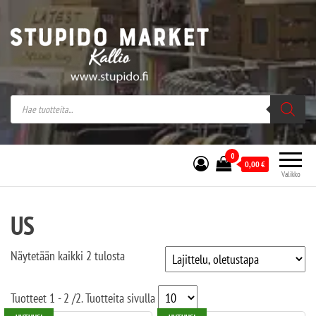
Stupido Market – verkossa ja kivijalassa
Stupido Market on vaihtoehtomusaan
erikoistunut verkko- sekä
kivijalkakauppa Helsingissä Kallion
sydämessä.
0
0,00
€
Valikko
US
Näytetään kaikki 2 tulosta
Tuotteet
1 - 2
/
2
. Tuotteita sivulla