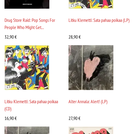
Drug Store Raid: Pop Songs For
Litku Klemetti: Sata pahaa poikaa (LP)
People Who Might Get...
32,90
€
28,90
€
Litku Klemetti: Sata pahaa poikaa
Alter Annala: Alert! (LP)
(CD)
16,90
€
27,90
€