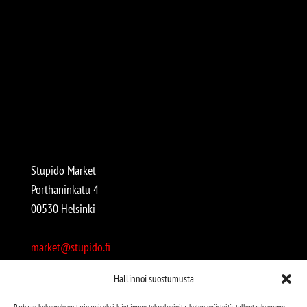
Stupido Market
Porthaninkatu 4
00530 Helsinki
market@stupido.fi
+358 50 4708664
Hallinnoi suostumusta
Avoinna:
Parhaan kokemuksen tarjoamiseksi käytämme teknologioita, kuten evästeitä, tallentaaksemme