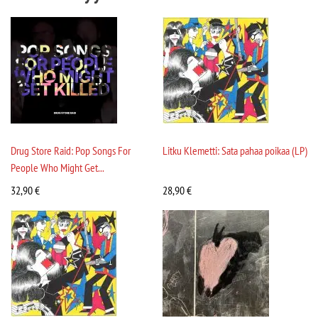
Drug Store Raid: Pop Songs For
Litku Klemetti: Sata pahaa poikaa (LP)
People Who Might Get...
32,90
€
28,90
€