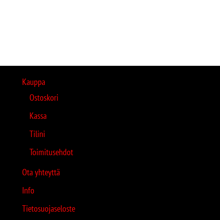
Kauppa
Ostoskori
Kassa
Tilini
Toimitusehdot
Ota yhteyttä
Info
Tietosuojaseloste