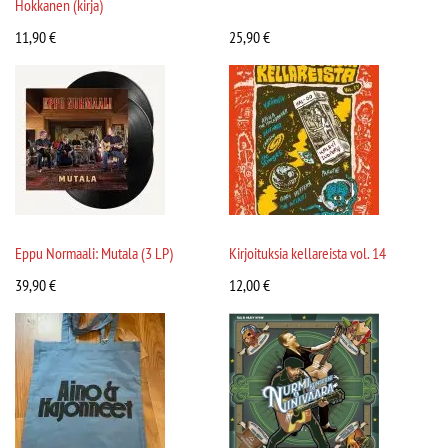
Hokkanen (kirja)
11,90
€
25,90
€
Eppu Normaali: Mutala (3 LP)
Kirjoituksia kellareista vol. 14
39,90
€
12,00
€