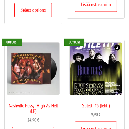
Lisää ostoskoriin
Select options
UUTUUS!
UUTUUS!
Nashville Pussy: High As Hell
Stiletti #3 (lehti)
(LP)
9,90
€
24,90
€
Lisää ostoskoriin