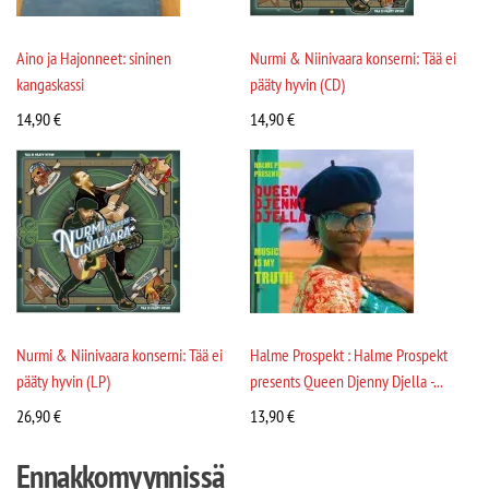
Aino ja Hajonneet: sininen
Nurmi & Niinivaara konserni: Tää ei
kangaskassi
pääty hyvin (CD)
14,90
€
14,90
€
Nurmi & Niinivaara konserni: Tää ei
Halme Prospekt : Halme Prospekt
pääty hyvin (LP)
presents Queen Djenny Djella -...
26,90
€
13,90
€
Ennakkomyynnissä