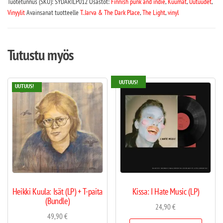
Tuotetunnus (SKU):
SYDÄRILP012
Osastot:
Finnish punk and indie
,
Kuumat
,
Uutuudet
,
Vinyylit
Avainsanat tuotteelle
T. Jarva & The Dark Place
,
The Light
,
vinyl
Tutustu myös
UUTUUS!
UUTUUS!
Heikki Kuula: Isät (LP) + T-paita
Kissa: I Hate Music (LP)
(Bundle)
24,90
€
49,90
€