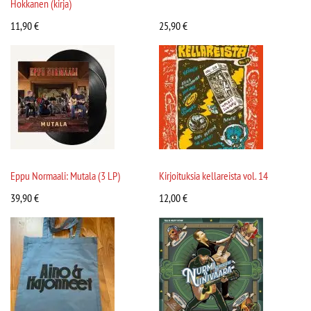
Hokkanen (kirja)
11,90
€
25,90
€
Eppu Normaali: Mutala (3 LP)
Kirjoituksia kellareista vol. 14
39,90
€
12,00
€