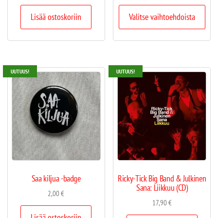
Lisää ostoskoriin
Valitse vaihtoehdoista
UUTUUS!
UUTUUS!
Saa kiljua -badge
Ricky-Tick Big Band & Julkinen
Sana: Liikkuu (CD)
2,00
€
17,90
€
Lisää ostoskoriin