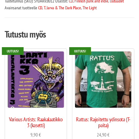
Tuotetunnus (SKU):
SYDÄRIcd012
Osastot:
CD
,
Finnish punk and indie
,
Uutuudet
Avainsanat tuotteelle
CD
,
T. Jarva & The Dark Place
,
The Light
Tutustu myös
UUTUUS!
UUTUUS!
Various Artists: Raakalaatikko
Rattus: Rajoitettu ydinsota (T-
3 (kasetti)
paita)
9,90
€
24,90
€