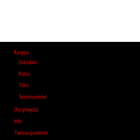
Kauppa
Ostoskori
Kassa
Tilini
Toimitusehdot
Ota yhteyttä
Info
Tietosuojaseloste