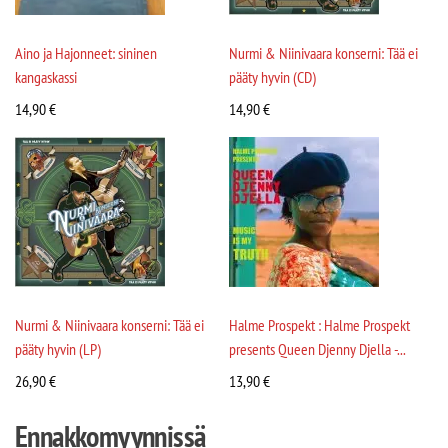
Aino ja Hajonneet: sininen
Nurmi & Niinivaara konserni: Tää ei
kangaskassi
pääty hyvin (CD)
14,90
€
14,90
€
Nurmi & Niinivaara konserni: Tää ei
Halme Prospekt : Halme Prospekt
pääty hyvin (LP)
presents Queen Djenny Djella -...
26,90
€
13,90
€
Ennakkomyynnissä