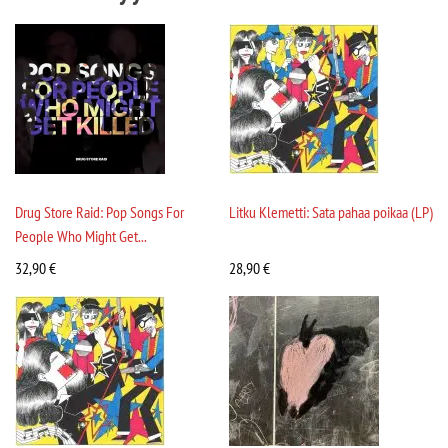
Drug Store Raid: Pop Songs For
Litku Klemetti: Sata pahaa poikaa (LP)
People Who Might Get...
32,90
€
28,90
€