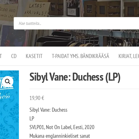
do
arket on
omusaan
t –
ut
ssa
kä
kauppa
ä
lassa
T
CD
KASETIT
T-PAIDAT YMS. BÄNDIKRÄÄSÄ
KIRJAT, L
.
Sibyl Vane: Duchess (LP)
19,90
€
Sibyl Vane: Duchess
LP
SVLP01, Not On Label, Eesti, 2020
Mukana englanninkieliset sanat