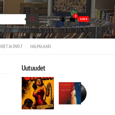
0
0,00
€
EHDET JA DVD:T
HALPALAARI
Uutuudet