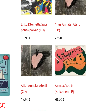
Litku Klemetti: Sata
Alter Annala: Alert!
pahaa poikaa (CD)
(LP)
16,90
€
27,90
€
Alter Annala: Alert!
Saimaa: Vol. 6
(CD)
(valkoinen LP)
17,90
€
30,90
€
(LP)