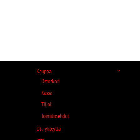
Kauppa
Ostoskori
Kassa
Tilini
Toimitusehdot
Ota yhteyttä