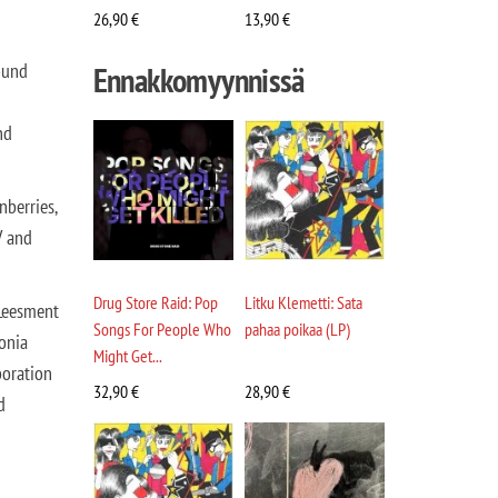
26,90
€
13,90
€
ound
Ennakkomyynnissä
nd
nberries,
V and
Drug Store Raid: Pop
Litku Klemetti: Sata
 Leesment
Songs For People Who
pahaa poikaa (LP)
onia
Might Get...
boration
32,90
€
28,90
€
d