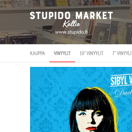
Stupi
Stupido M
vaihtoeht
Marke
erikoistun
verko
verkko- se
kivijalka
ja
Helsingiss
kivija
Kallion
KAUPPA
VINYYLIT
10" VINYYLIT
7" VINYYLI
sydämessä