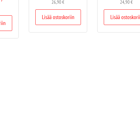
26,90
€
24,90
€
Lisää ostoskoriin
Lisää ostoskori
riin