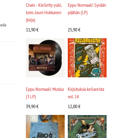
Chain - Kielletty ysäri,
Eppu Normaali: Syvään
toim. Jouni Hokkanen
päähän (LP)
(kirja)
eelle
11,90
€
25,90
€
Eppu Normaali: Mutala
Kirjoituksia kellareista
(3 LP)
vol. 14
39,90
€
12,00
€