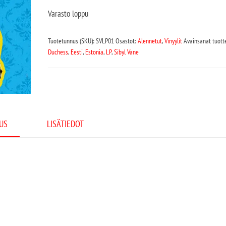
Varasto loppu
Tuotetunnus (SKU):
SVLP01
Osastot:
Alennetut
,
Vinyylit
Avainsanat tuott
Duchess
,
Eesti
,
Estonia
,
LP
,
Sibyl Vane
US
LISÄTIEDOT