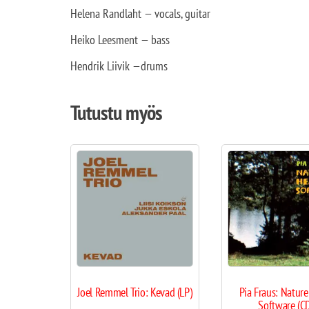
Helena Randlaht — vocals, guitar
Heiko Leesment — bass
Hendrik Liivik —drums
Tutustu myös
Joel Remmel Trio: Kevad (LP)
Pia Fraus: Nature
Software (C