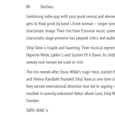
B6
Duchess
Combining indie-pop with post-punk revival and element
gets its final grind by band´s front woman – singer-son
charismatic image. Their rise from Estonian music scen
charismatic stage presence has pleased critics and audi
Sibyl Vane is fragile and haunting. Their musical expres
Depeche Mode, Lykke Li and System Of A Down. As chil
sweaty rock venues we used to visit.
The trio named after Oscar Wilde’s tragic hero, started 
and Helena Randlaht founded Sibyl Vane as one-time sid
they earned international attention that led to signing
resulted in warmly welcomed debut album Love, Holy Wa
Sweden.
SIBYL VANE is