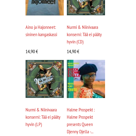
Aino ja Hajonneet:
Nurmi & Niinivaara
sininen kangaskassi
konserni: Tää ei pääty
hyvin (CD)
14,90
€
14,90
€
Nurmi & Niinivaara
Halme Prospekt :
konserni: Tää ei pääty
Halme Prospekt
hyvin (LP)
presents Queen
Djenny Djella -...