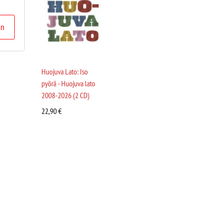
in
Huojuva Lato: Iso
pyörä - Huojuva lato
2008-2026 (2 CD)
22,90
€