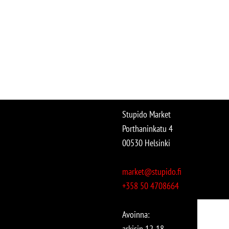
Stupido Market
Porthaninkatu 4
00530 Helsinki
market@stupido.fi
+358 50 4708664
Avoinna:
arkisin 12-18