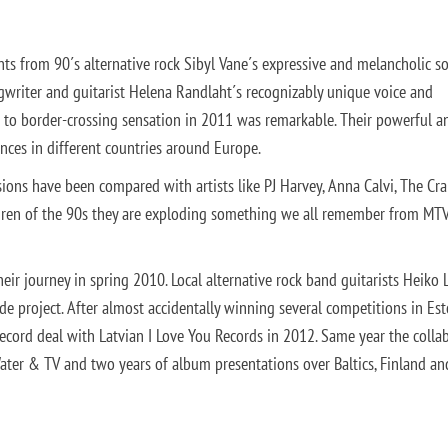
s from 90´s alternative rock Sibyl Vane´s expressive and melancholic s
gwriter and guitarist Helena Randlaht´s recognizably unique voice and
e to border-crossing sensation in 2011 was remarkable. Their powerful a
ences in different countries around Europe.
sions have been compared with artists like PJ Harvey, Anna Calvi, The Cra
dren of the 90s they are exploding something we all remember from MT
their journey in spring 2010. Local alternative rock band guitarists Heiko
e project. After almost accidentally winning several competitions in Est
 record deal with Latvian I Love You Records in 2012. Same year the colla
ter & TV and two years of album presentations over Baltics, Finland an