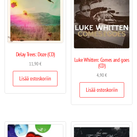
Delay Trees: Doze (CD)
Luke Whitten: Comes and goes
11,90
€
(CD)
4,90
€
Lisää ostoskoriin
Lisää ostoskoriin