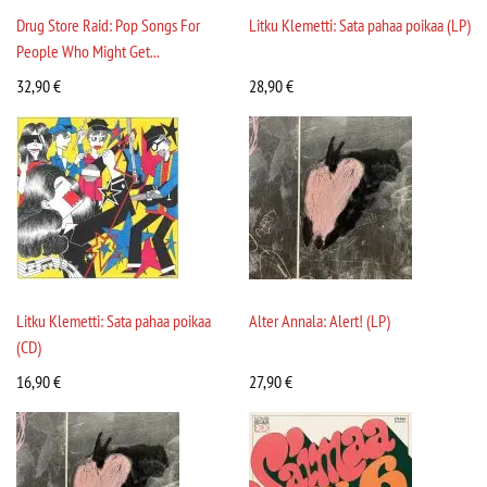
Drug Store Raid: Pop Songs For
Litku Klemetti: Sata pahaa poikaa (LP)
People Who Might Get...
32,90
€
28,90
€
Litku Klemetti: Sata pahaa poikaa
Alter Annala: Alert! (LP)
(CD)
16,90
€
27,90
€