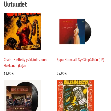
Uutuudet
Chain - Kielletty ysäri, toim. Jouni
Eppu Normaali: Syvään päähän (LP)
Hokkanen (kirja)
11,90
€
25,90
€