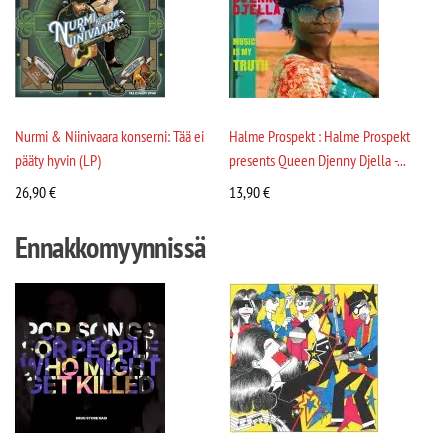
Nurmi & Niinivaara konserni: Tää ei
Halme Prospekt : Halme Prospekt
pääty hyvin (LP)
presents Queen Djenny Djella -...
26,90
€
13,90
€
Ennakkomyynnissä