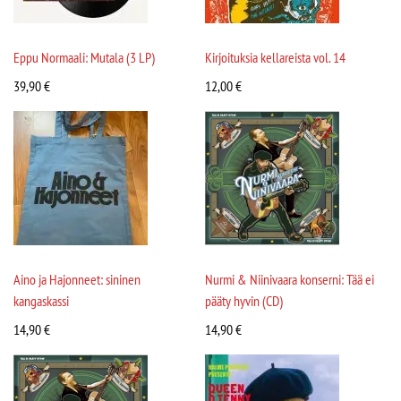
Eppu Normaali: Mutala (3 LP)
Kirjoituksia kellareista vol. 14
39,90
€
12,00
€
Aino ja Hajonneet: sininen
Nurmi & Niinivaara konserni: Tää ei
kangaskassi
pääty hyvin (CD)
14,90
€
14,90
€