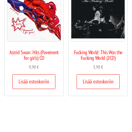
Astrid Swan: Hits (Pavement
Fucking World: This Was the
for girls) CD
Fucking World (2CD)
9,90
€
3,90
€
Lisää ostoskoriin
Lisää ostoskoriin