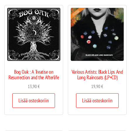
Bog Oak : A Treatise on
Various Artists: Black Lips And
Resurrection and the Afterlife
Long Raincoats (LP+CD)
13,90
€
19,90
€
Lisää ostoskoriin
Lisää ostoskoriin