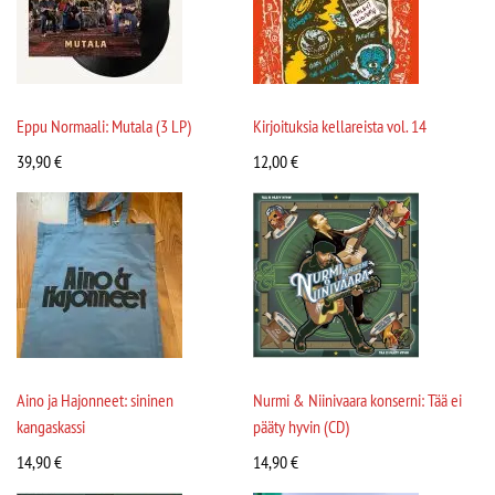
Eppu Normaali: Mutala (3 LP)
Kirjoituksia kellareista vol. 14
39,90
€
12,00
€
Aino ja Hajonneet: sininen
Nurmi & Niinivaara konserni: Tää ei
kangaskassi
pääty hyvin (CD)
14,90
€
14,90
€