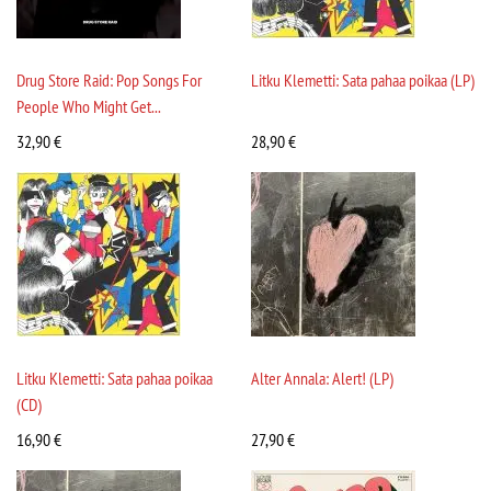
Drug Store Raid: Pop Songs For
Litku Klemetti: Sata pahaa poikaa (LP)
People Who Might Get...
32,90
€
28,90
€
Litku Klemetti: Sata pahaa poikaa
Alter Annala: Alert! (LP)
(CD)
16,90
€
27,90
€