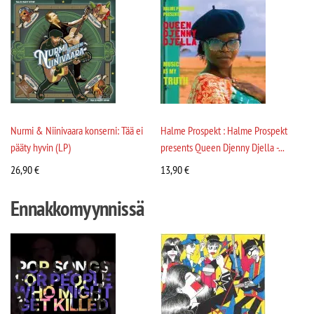
Nurmi & Niinivaara konserni: Tää ei
Halme Prospekt : Halme Prospekt
pääty hyvin (LP)
presents Queen Djenny Djella -...
26,90
€
13,90
€
Ennakkomyynnissä