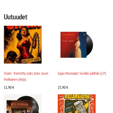
Uutuudet
Chain - Kielletty ysäri, toim. Jouni
Eppu Normaali: Syvään päähän (LP)
Hokkanen (kirja)
11,90
€
25,90
€