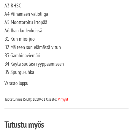
A3 RHSC
A4 Viinamäen valioliiga
A5 Moottoroitu irtopää
A6 Ihan ku Jenkeissä
B1 Kun mies juo
B2 Mä teen sun elämästä vitun
B3 Gambinaviemäri
B4 Käytä suutasi ryyppäämiseen
B5 Spurgu-uhka
Varasto loppu
Tuotetunnus (SKU):
1010461
Osasto:
Vinyylit
Tutustu myös