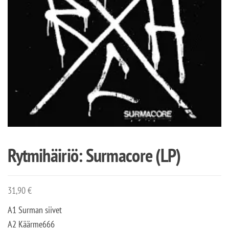
Rytmihäiriö: Surmacore (LP)
31,90
€
A1 Surman siivet
A2 Käärme666