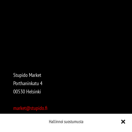
Stupido Market
Porthaninkatu 4
00530 Helsinki
market@stupido.fi
+358 50 4708664
Hallinnoi suostumusta