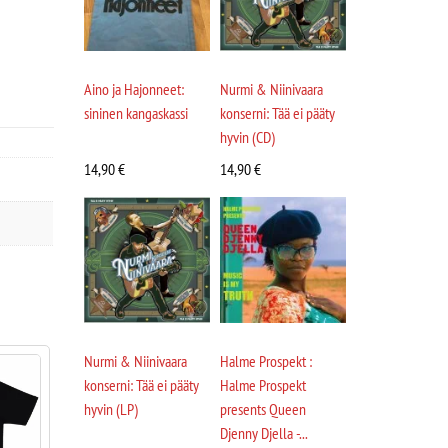
Aino ja Hajonneet:
Nurmi & Niinivaara
sininen kangaskassi
konserni: Tää ei pääty
hyvin (CD)
14,90
€
14,90
€
Nurmi & Niinivaara
Halme Prospekt :
konserni: Tää ei pääty
Halme Prospekt
hyvin (LP)
presents Queen
Djenny Djella -...