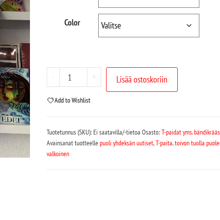
Color
-
+
Lisää ostoskoriin
Add to Wishlist
Tuotetunnus (SKU):
Ei saatavilla/-tietoa
Osasto:
T-paidat yms. bändikrää
Avainsanat tuotteelle
puoli yhdeksän uutiset
,
T-paita
,
toivon tuolla puole
valkoinen