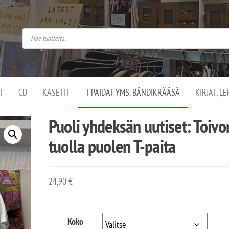
do
arket on
omusaan
t –
ut
ssa
kä
kauppa
ä
lassa
T
CD
KASETIT
T-PAIDAT YMS. BÄNDIKRÄÄSÄ
KIRJAT, L
.
Puoli yhdeksän uutiset: Toivo
tuolla puolen T-paita
24,90
€
Koko