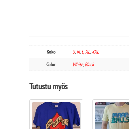
Koko
S
,
M
,
L
,
XL
,
XXL
Color
White
,
Black
Tutustu myös