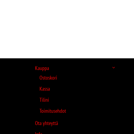
Kauppa
Ostoskori
Kassa
Tilini
Toimitusehdot
Ota yhteyttä