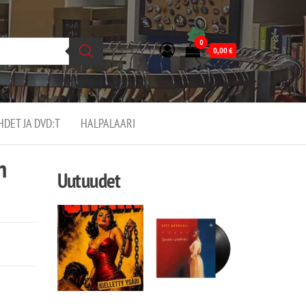
0
0,00
€
EHDET JA DVD:T
HALPALAARI
n
Uutuudet