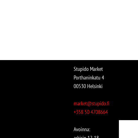
Stupido Market
Porthaninkatu 4
00530 Helsinki
market@stupido.fi
+358 50 4708664
Avoinna:
arkisin 12-18