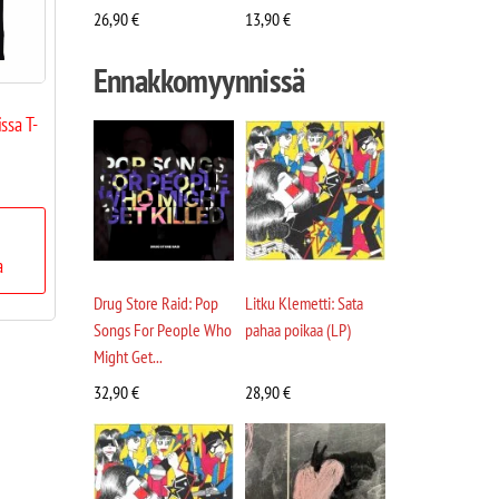
26,90
€
13,90
€
Ennakkomyynnissä
ssa T-
a
Drug Store Raid: Pop
Litku Klemetti: Sata
Songs For People Who
pahaa poikaa (LP)
Might Get...
32,90
€
28,90
€