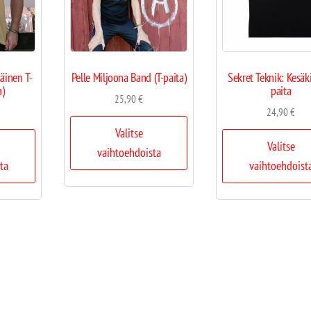
säinen T-
Pelle Miljoona Band (T-paita)
Sekret Teknik: Kesäki
a)
paita
25,90
€
24,90
€
Valitse
Valitse
vaihtoehdoista
ta
vaihtoehdoist