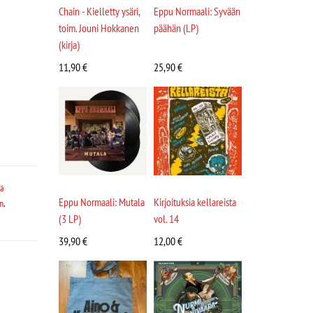
Chain - Kielletty ysäri,
Eppu Normaali: Syvään
toim. Jouni Hokkanen
päähän (LP)
(kirja)
11,90
€
25,90
€
sä
Eppu Normaali: Mutala
Kirjoituksia kellareista
n
,
(3 LP)
vol. 14
39,90
€
12,00
€