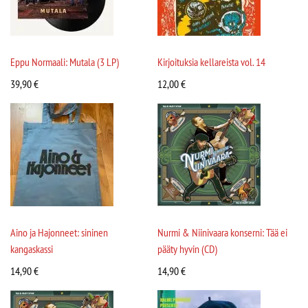
Eppu Normaali: Mutala (3 LP)
Kirjoituksia kellareista vol. 14
39,90
€
12,00
€
Aino ja Hajonneet: sininen
Nurmi & Niinivaara konserni: Tää ei
kangaskassi
pääty hyvin (CD)
14,90
€
14,90
€