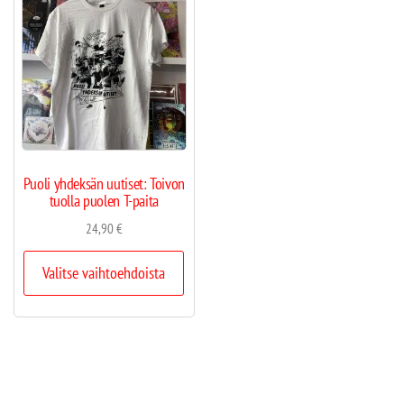
Puoli yhdeksän uutiset: Toivon
tuolla puolen T-paita
24,90
€
Valitse vaihtoehdoista