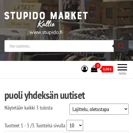
Stupido Market – verkossa ja kivijalassa
Stupido Market on vaihtoehtomusaan
erikoistunut verkko- sekä
kivijalkakauppa Helsingissä Kallion
sydämessä.
0
0,00
€
Valikko
puoli yhdeksän uutiset
Näytetään kaikki 3 tulosta
Tuotteet
1 - 3
/
3
. Tuotteita sivulla