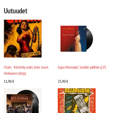
Uutuudet
Chain - Kielletty ysäri, toim. Jouni
Eppu Normaali: Syvään päähän (LP)
Hokkanen (kirja)
11,90
€
25,90
€