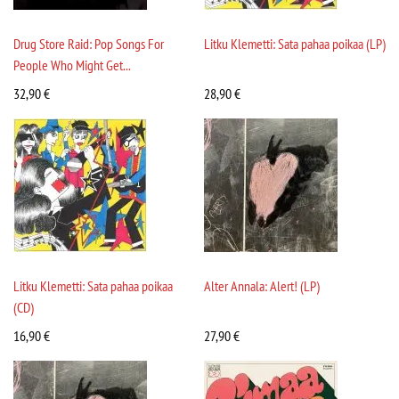
Drug Store Raid: Pop Songs For
Litku Klemetti: Sata pahaa poikaa (LP)
People Who Might Get...
32,90
€
28,90
€
Litku Klemetti: Sata pahaa poikaa
Alter Annala: Alert! (LP)
(CD)
16,90
€
27,90
€