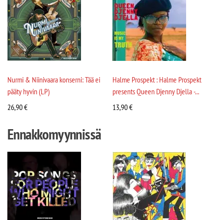
Nurmi & Niinivaara konserni: Tää ei
Halme Prospekt : Halme Prospekt
pääty hyvin (LP)
presents Queen Djenny Djella -...
26,90
€
13,90
€
Ennakkomyynnissä