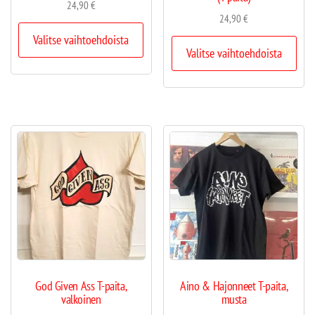
24,90
€
24,90
€
Valitse vaihtoehdoista
Valitse vaihtoehdoista
God Given Ass T-paita,
Aino & Hajonneet T-paita,
valkoinen
musta