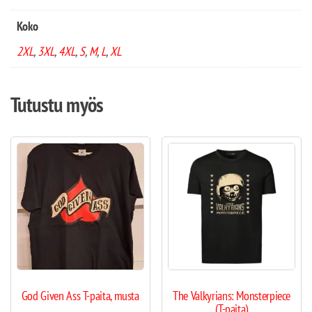
Koko
2XL
,
3XL
,
4XL
,
S
,
M
,
L
,
XL
Tutustu myös
God Given Ass T-paita, musta
The Valkyrians: Monsterpiece
(T-paita)