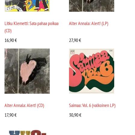
Litku Klemetti: Sata pahaa poikaa
Alter Annala: Alert! (LP)
(CD)
16,90
€
27,90
€
Alter Annala: Alert! (CD)
Saimaa: Vol. 6 (valkoinen LP)
17,90
€
30,90
€