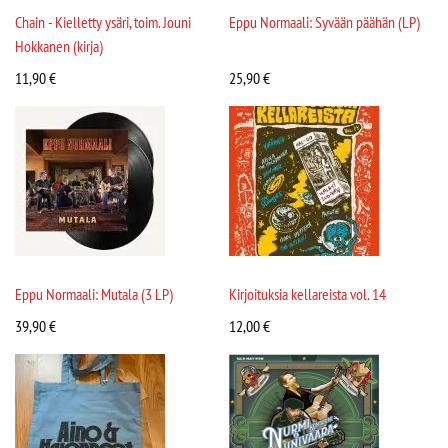
Chain - Kielletty ysäri, toim. Jouni
Eppu Normaali: Syvään päähän (LP)
Hokkanen (kirja)
11,90
€
25,90
€
Eppu Normaali: Mutala (3 LP)
Kirjoituksia kellareista vol. 14
39,90
€
12,00
€