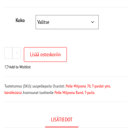
Koko
-
+
Lisää ostoskoriin
Add to Wishlist
Tuotetunnus (SKU):
uuspellepaita
Osastot:
Pelle Miljoona 70
,
T-paidat yms.
bändikrääsä
Avainsanat tuotteelle
Pelle Miljoona Band
,
T-paita
LISÄTIEDOT