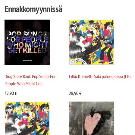
Ennakkomyynnissä
Drug Store Raid: Pop Songs For
Litku Klemetti: Sata pahaa poikaa (LP)
People Who Might Get...
32,90
€
28,90
€