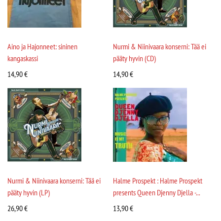
Aino ja Hajonneet: sininen
Nurmi & Niinivaara konserni: Tää ei
kangaskassi
pääty hyvin (CD)
14,90
€
14,90
€
Nurmi & Niinivaara konserni: Tää ei
Halme Prospekt : Halme Prospekt
pääty hyvin (LP)
presents Queen Djenny Djella -...
26,90
€
13,90
€