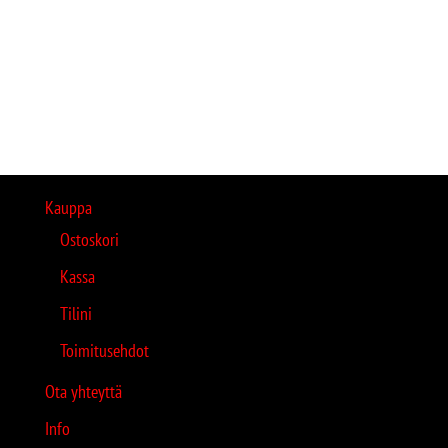
Kauppa
Ostoskori
Kassa
Tilini
Toimitusehdot
Ota yhteyttä
Info