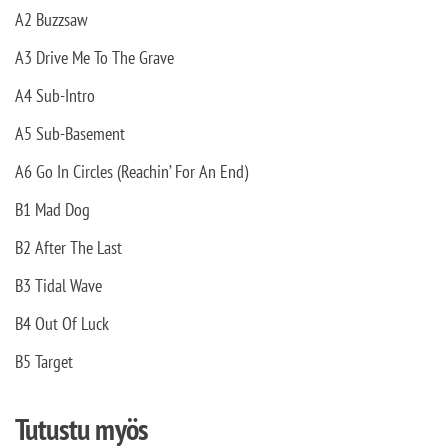
A2 Buzzsaw
A3 Drive Me To The Grave
A4 Sub-Intro
A5 Sub-Basement
A6 Go In Circles (Reachin’ For An End)
B1 Mad Dog
B2 After The Last
B3 Tidal Wave
B4 Out Of Luck
B5 Target
Tutustu myös