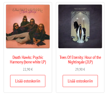
Death Hawks: Psychic
Trees Of Eternity: Hour of the
Harmony (bone white LP)
Nightingale (2LP)
22,90
€
29,90
€
Lisää ostoskoriin
Lisää ostoskoriin