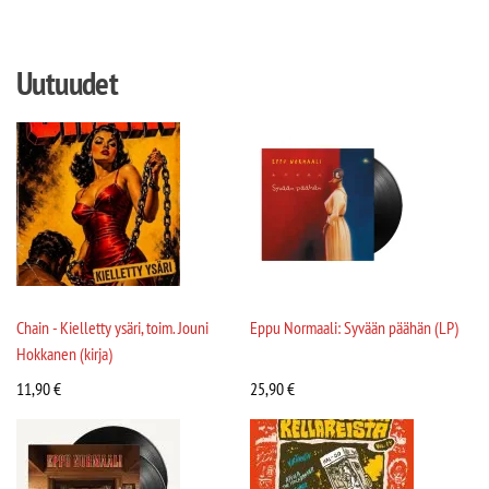
Uutuudet
Chain - Kielletty ysäri, toim. Jouni
Eppu Normaali: Syvään päähän (LP)
Hokkanen (kirja)
11,90
€
25,90
€