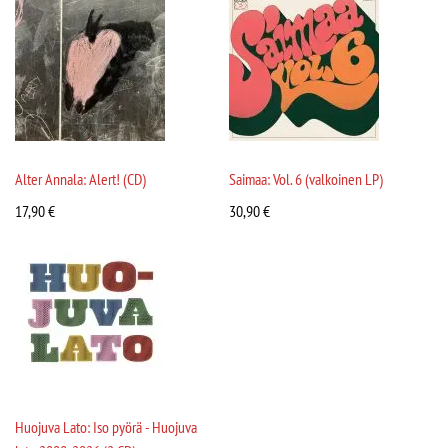
Alter Annala: Alert! (CD)
Saimaa: Vol. 6 (valkoinen LP)
17,90
€
30,90
€
Huojuva Lato: Iso pyörä - Huojuva