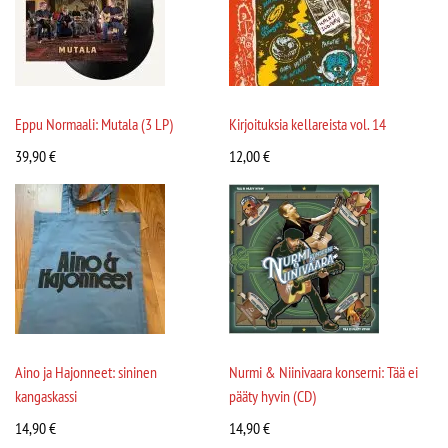
Eppu Normaali: Mutala (3 LP)
Kirjoituksia kellareista vol. 14
39,90
€
12,00
€
Aino ja Hajonneet: sininen
Nurmi & Niinivaara konserni: Tää ei
kangaskassi
pääty hyvin (CD)
14,90
€
14,90
€