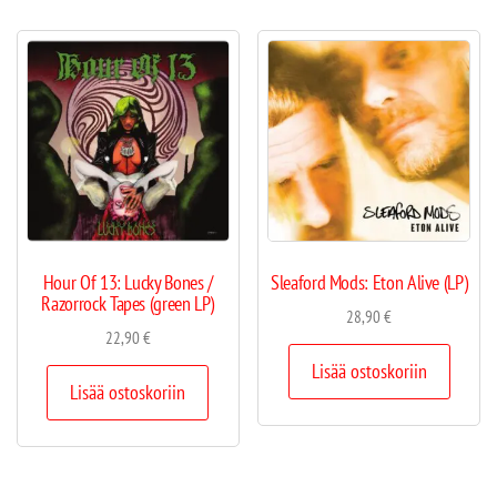
Hour Of 13: Lucky Bones /
Sleaford Mods: Eton Alive (LP)
Razorrock Tapes (green LP)
28,90
€
22,90
€
Lisää ostoskoriin
Lisää ostoskoriin