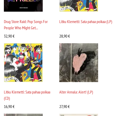
Drug Store Raid: Pop Songs For
Litku Klemetti: Sata pahaa poikaa (LP)
People Who Might Get...
32,90
€
28,90
€
Litku Klemetti: Sata pahaa poikaa
Alter Annala: Alert! (LP)
(CD)
16,90
€
27,90
€