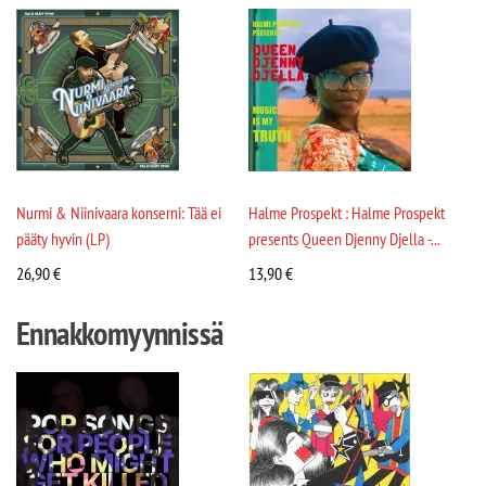
Nurmi & Niinivaara konserni: Tää ei
Halme Prospekt : Halme Prospekt
pääty hyvin (LP)
presents Queen Djenny Djella -...
26,90
€
13,90
€
Ennakkomyynnissä