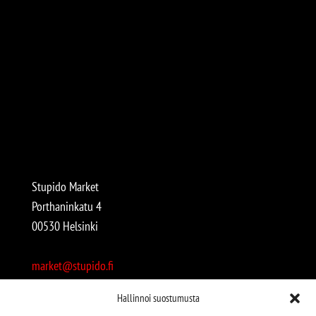
Stupido Market
Porthaninkatu 4
00530 Helsinki
market@stupido.fi
+358 50 4708664
Hallinnoi suostumusta