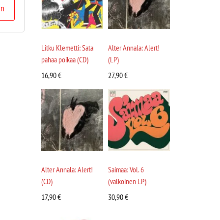
in
Litku Klemetti: Sata
Alter Annala: Alert!
pahaa poikaa (CD)
(LP)
16,90
€
27,90
€
Alter Annala: Alert!
Saimaa: Vol. 6
(CD)
(valkoinen LP)
17,90
€
30,90
€