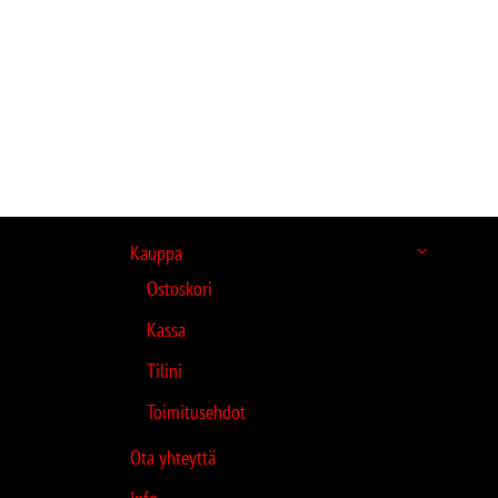
Kauppa
Ostoskori
Kassa
Tilini
Toimitusehdot
Ota yhteyttä