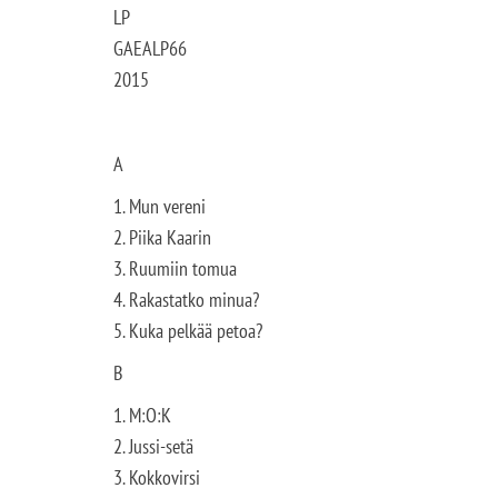
LP
GAEALP66
2015
A
1. Mun vereni
2. Piika Kaarin
3. Ruumiin tomua
4. Rakastatko minua?
5. Kuka pelkää petoa?
B
1. M:O:K
2. Jussi-setä
3. Kokkovirsi