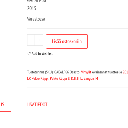
GAEALP66
2015
Varastossa
-
+
Lisää ostoskoriin
Add to Wishlist
Tuotetunnus (SKU):
GAEALP66
Osasto:
Vinyylit
Avainsanat tuotteelle
201
LP
,
Pekko Käppi
,
Pekko Käppi & K:H:H:L: Sanguis M
US
LISÄTIEDOT