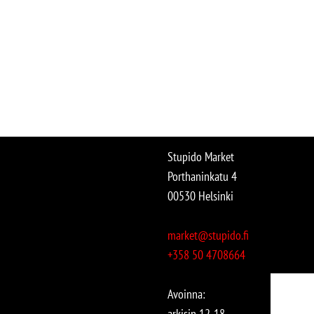
Stupido Market
Porthaninkatu 4
00530 Helsinki
market@stupido.fi
+358 50 4708664
Avoinna:
arkisin 12-18