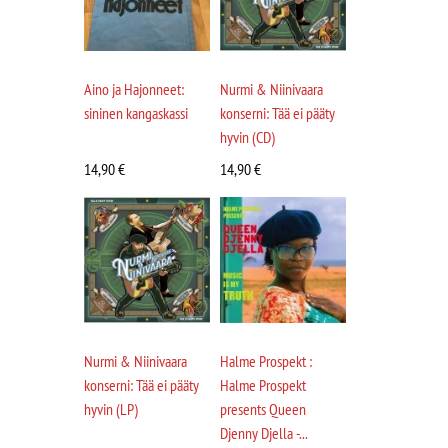
Aino ja Hajonneet:
Nurmi & Niinivaara
sininen kangaskassi
konserni: Tää ei pääty
hyvin (CD)
14,90
€
14,90
€
Nurmi & Niinivaara
Halme Prospekt :
konserni: Tää ei pääty
Halme Prospekt
hyvin (LP)
presents Queen
Djenny Djella -...