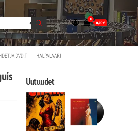
0
0,00
€
EHDET JA DVD:T
HALPALAARI
guis
Uutuudet