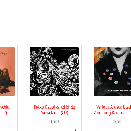
ychic
Pekko Käppi & K:H:H:L:
Various Artists: Blac
 LP)
Väärä laulu (CD)
And Long Raincoats 
14,90
€
19,90
€