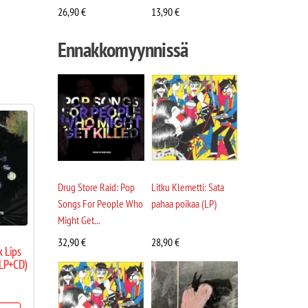
26,90
€
13,90
€
Ennakkomyynnissä
Drug Store Raid: Pop
Litku Klemetti: Sata
Songs For People Who
pahaa poikaa (LP)
Might Get...
32,90
€
28,90
€
k Lips
(LP+CD)