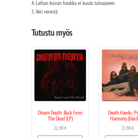
4. Laihan koiran haukku ei kuulu taivaaseen
5. Veri verestä
Tutustu myös
Dream Death: Back From
Death Hawks: Ps
The Dead (LP)
Harmony (black
22,90
€
21,90
€