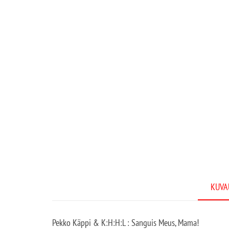
KUVA
Pekko Käppi & K:H:H:L : Sanguis Meus, Mama!