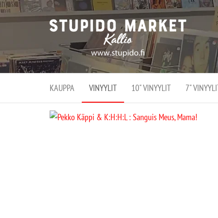
Stupi
Stupido M
vaihtoeht
Marke
erikoistun
verko
verkko- se
kivijalka
ja
Helsingiss
kivija
Kallion
KAUPPA
VINYYLIT
10" VINYYLIT
7" VINYYLI
sydämessä