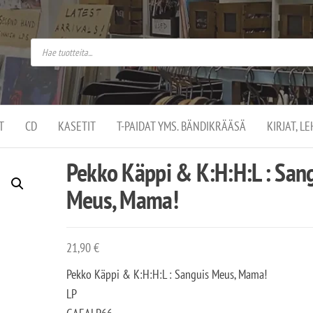
do
arket on
omusaan
t –
ut
ssa
kä
kauppa
ä
lassa
T
CD
KASETIT
T-PAIDAT YMS. BÄNDIKRÄÄSÄ
KIRJAT, L
.
Pekko Käppi & K:H:H:L : San
Meus, Mama!
21,90
€
Pekko Käppi & K:H:H:L : Sanguis Meus, Mama!
LP