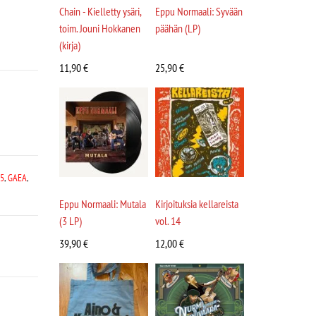
Chain - Kielletty ysäri,
Eppu Normaali: Syvään
toim. Jouni Hokkanen
päähän (LP)
(kirja)
11,90
€
25,90
€
5
,
GAEA
,
Eppu Normaali: Mutala
Kirjoituksia kellareista
(3 LP)
vol. 14
39,90
€
12,00
€