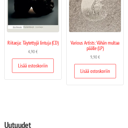
Riitaoja: Täytettyjä lintuja (CD)
Various Artists: Vähän multaa
päälle (LP)
4,90
€
9,90
€
Lisää ostoskoriin
Lisää ostoskoriin
Uutuudet