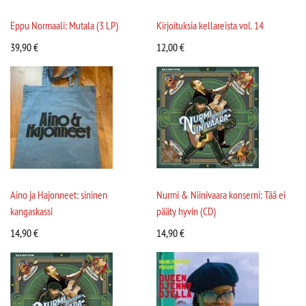
Eppu Normaali: Mutala (3 LP)
Kirjoituksia kellareista vol. 14
39,90
€
12,00
€
Aino ja Hajonneet: sininen
Nurmi & Niinivaara konserni: Tää ei
kangaskassi
pääty hyvin (CD)
14,90
€
14,90
€