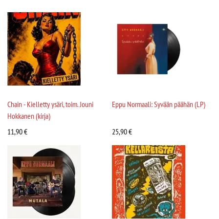
Chain - Kielletty ysäri, toim. Jouni
Eppu Normaali: Syvään päähän (LP)
Hokkanen (kirja)
11,90
€
25,90
€