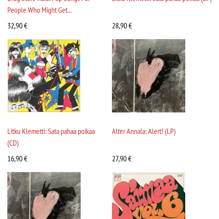
People Who Might Get...
32,90
€
28,90
€
Litku Klemetti: Sata pahaa poikaa
Alter Annala: Alert! (LP)
(CD)
16,90
€
27,90
€