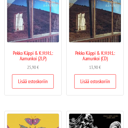
Pekko Käppi & K:H:H:L:
Pekko Käppi & K:H:H:L:
Aamunkoi (2LP)
Aamunkoi (CD)
25,90
€
13,90
€
Lisää ostoskoriin
Lisää ostoskoriin