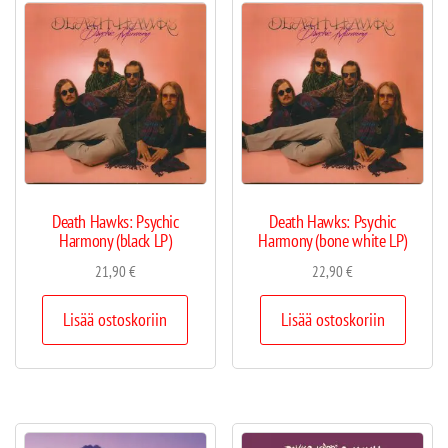
Death Hawks: Psychic
Death Hawks: Psychic
Harmony (black LP)
Harmony (bone white LP)
21,90
€
22,90
€
Lisää ostoskoriin
Lisää ostoskoriin