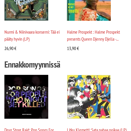
Nurmi & Niinivaara konserni: Tää ei
Halme Prospekt : Halme Prospekt
pääty hyvin (LP)
presents Queen Djenny Djella -...
26,90
€
13,90
€
Ennakkomyynnissä
Drug Store Raid: Pop Songs For
Litku Klemetti: Sata pahaa poikaa (LP)