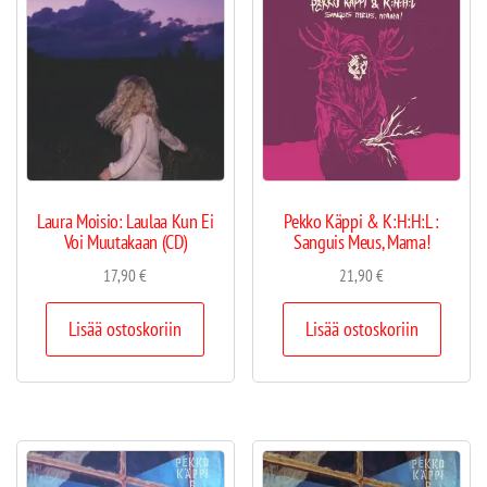
Laura Moisio: Laulaa Kun Ei
Pekko Käppi & K:H:H:L :
Voi Muutakaan (CD)
Sanguis Meus, Mama!
17,90
€
21,90
€
Lisää ostoskoriin
Lisää ostoskoriin