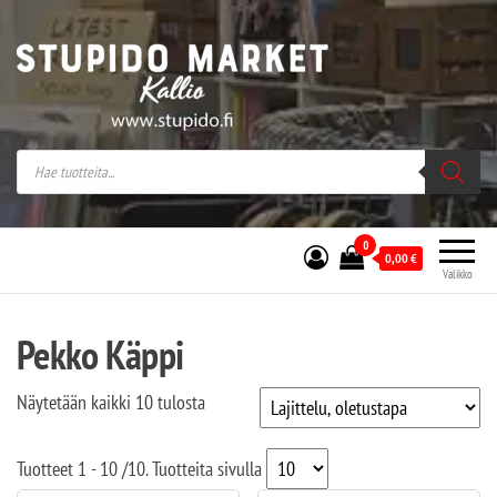
Stupido Market – verkossa ja kivijalassa
Stupido Market on vaihtoehtomusaan
erikoistunut verkko- sekä
kivijalkakauppa Helsingissä Kallion
sydämessä.
0
0,00
€
Valikko
Pekko Käppi
Näytetään kaikki 10 tulosta
Tuotteet
1 - 10
/
10
. Tuotteita sivulla