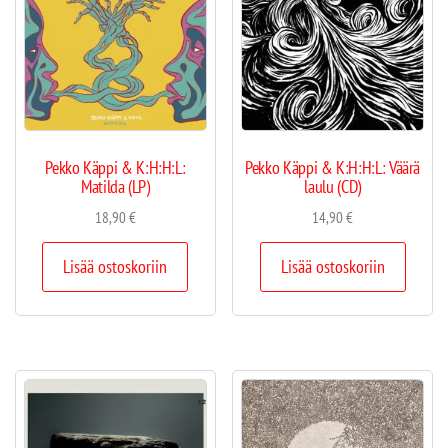
Pekko Käppi & K:H:H:L:
Pekko Käppi & K:H:H:L: Väärä
Matilda (LP)
laulu (CD)
18,90
€
14,90
€
Lisää ostoskoriin
Lisää ostoskoriin