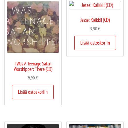
Jesse: Kaikki! (CD)
9,90
€
Lisää ostoskoriin
I Was A Teenage Satan
Worshipper: There (CD)
9,90
€
Lisää ostoskoriin