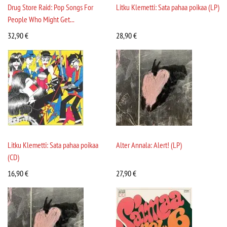
Drug Store Raid: Pop Songs For
Litku Klemetti: Sata pahaa poikaa (LP)
People Who Might Get...
32,90
€
28,90
€
Litku Klemetti: Sata pahaa poikaa
Alter Annala: Alert! (LP)
(CD)
16,90
€
27,90
€