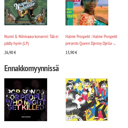
Nurmi & Niinivaara konserni: Tää ei
Halme Prospekt : Halme Prospekt
pääty hyvin (LP)
presents Queen Djenny Djella -...
26,90
€
13,90
€
Ennakkomyynnissä