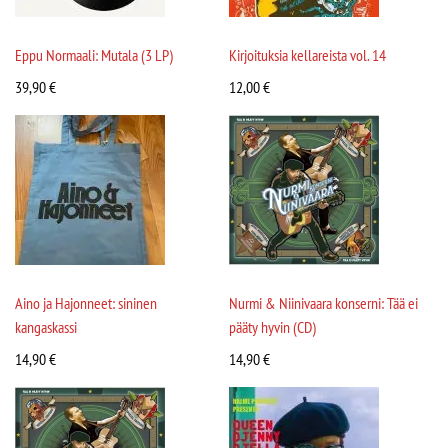
Eppu Normaali: Mutala (3 LP)
Kirjoituksia kellareista vol. 14
39,90
€
12,00
€
Aino ja Hajonneet: sininen
Nurmi & Niinivaara konserni: Tää ei
kangaskassi
pääty hyvin (CD)
14,90
€
14,90
€