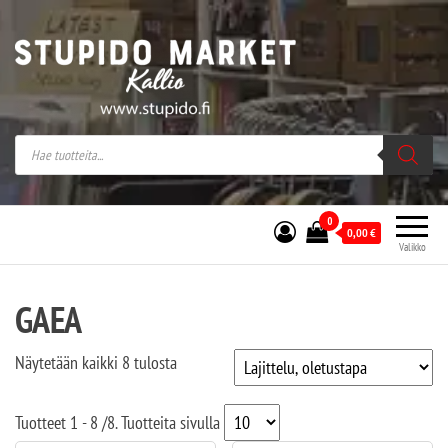
Stupido Market – verkossa ja kivijalassa
Stupido Market on vaihtoehtomusaan
erikoistunut verkko- sekä
kivijalkakauppa Helsingissä Kallion
sydämessä.
0
0,00
€
Valikko
GAEA
Näytetään kaikki 8 tulosta
Tuotteet
1 - 8
/
8
. Tuotteita sivulla