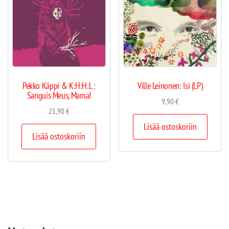
Pekko Käppi & K:H:H:L :
Ville Leinonen: Isi (LP)
Sanguis Meus, Mama!
9,90
€
21,90
€
Lisää ostoskoriin
Lisää ostoskoriin