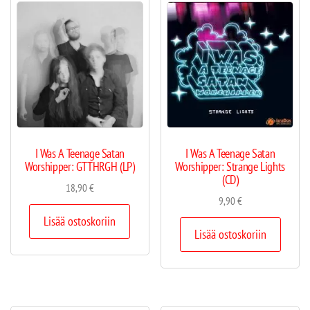
I Was A Teenage Satan
I Was A Teenage Satan
Worshipper: GTTHRGH (LP)
Worshipper: Strange Lights
(CD)
18,90
€
9,90
€
Lisää ostoskoriin
Lisää ostoskoriin