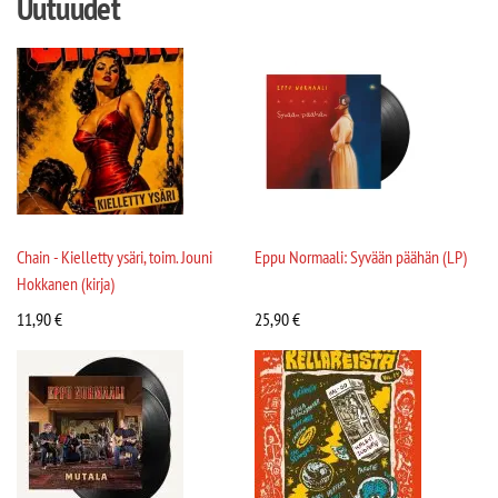
Uutuudet
Chain - Kielletty ysäri, toim. Jouni
Eppu Normaali: Syvään päähän (LP)
Hokkanen (kirja)
11,90
€
25,90
€