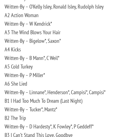
Written-By – O’Kelly Isley, Ronald Isley, Rudolph Isley
A2 Action Woman
Written-By – W Kendrick*
A3 The Wind Blows Your Hair
Written-By – Bigelow*, Saxon*
A4 Kicks
Written-By – B Mann*, C Weil*
A5 Cold Turkey
Written-By – P Miller*
A6 She Lied
Written-By – Linnane*, Henderson*, Campisi*, Campisi*
B1 I Had Too Much To Dream (Last Night)
Written-By – Tucker*, Mantz*
B2 The Trip
Written-By – D Hardesty*, K Fowley*, P Geddeff*
B3 I Can’t Stand This Love, Goodbye