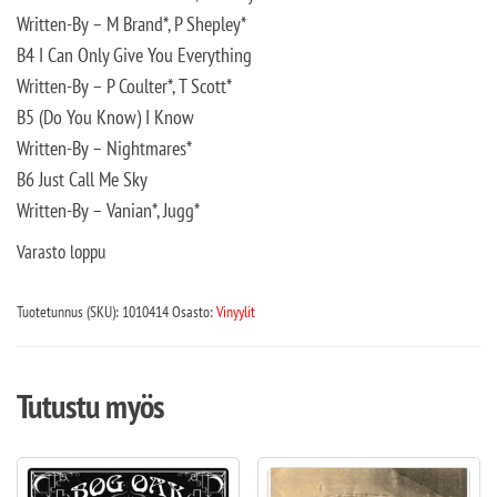
Written-By – M Brand*, P Shepley*
B4 I Can Only Give You Everything
Written-By – P Coulter*, T Scott*
B5 (Do You Know) I Know
Written-By – Nightmares*
B6 Just Call Me Sky
Written-By – Vanian*, Jugg*
Varasto loppu
Tuotetunnus (SKU):
1010414
Osasto:
Vinyylit
Tutustu myös