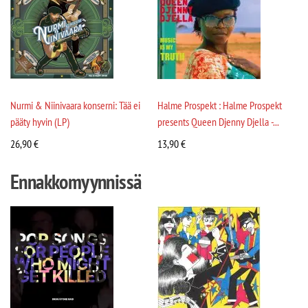
Nurmi & Niinivaara konserni: Tää ei
Halme Prospekt : Halme Prospekt
pääty hyvin (LP)
presents Queen Djenny Djella -...
26,90
€
13,90
€
Ennakkomyynnissä