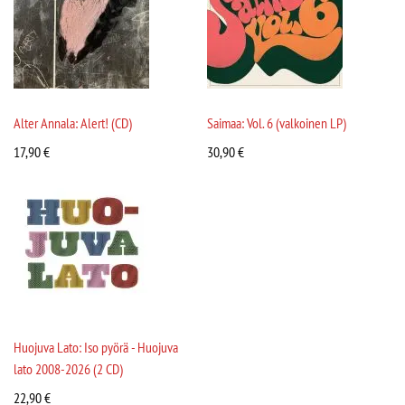
Alter Annala: Alert! (CD)
Saimaa: Vol. 6 (valkoinen LP)
17,90
€
30,90
€
Huojuva Lato: Iso pyörä - Huojuva
lato 2008-2026 (2 CD)
22,90
€