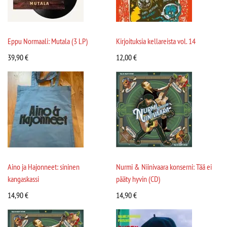
Eppu Normaali: Mutala (3 LP)
Kirjoituksia kellareista vol. 14
39,90
€
12,00
€
Aino ja Hajonneet: sininen
Nurmi & Niinivaara konserni: Tää ei
kangaskassi
pääty hyvin (CD)
14,90
€
14,90
€