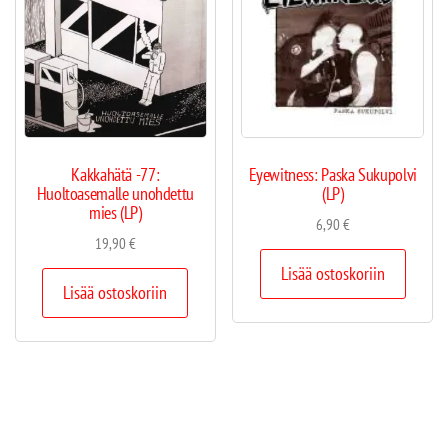
Kakkahätä -77:
Eyewitness: Paska Sukupolvi
Huoltoasemalle unohdettu
(LP)
mies (LP)
6,90
€
19,90
€
Lisää ostoskoriin
Lisää ostoskoriin