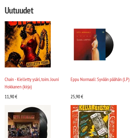
Uutuudet
Chain - Kielletty ysäri, toim. Jouni
Eppu Normaali: Syvään päähän (LP)
Hokkanen (kirja)
11,90
€
25,90
€