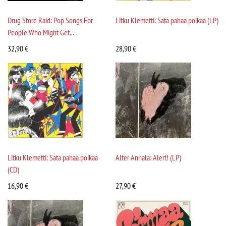
Drug Store Raid: Pop Songs For
Litku Klemetti: Sata pahaa poikaa (LP)
People Who Might Get...
32,90
€
28,90
€
Litku Klemetti: Sata pahaa poikaa
Alter Annala: Alert! (LP)
(CD)
16,90
€
27,90
€