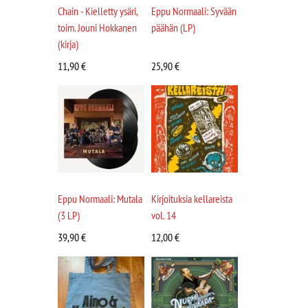
Chain - Kielletty ysäri,
Eppu Normaali: Syvään
toim. Jouni Hokkanen
päähän (LP)
(kirja)
11,90
€
25,90
€
Eppu Normaali: Mutala
Kirjoituksia kellareista
(3 LP)
vol. 14
39,90
€
12,00
€