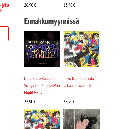
, joka
26,90
€
13,90
€
D)
Ennakkomyynnissä
in
Drug Store Raid: Pop
Litku Klemetti: Sata
Songs For People Who
pahaa poikaa (LP)
Might Get...
32,90
€
28,90
€