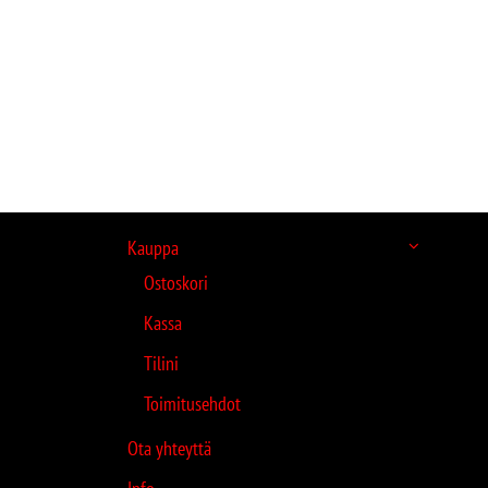
Kauppa
Ostoskori
Kassa
Tilini
Toimitusehdot
Ota yhteyttä