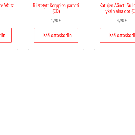
ce Waltz
Riistetyt: Korppien paraati
Katujen Äänet: Sulle
(CD)
yksin aina oot (C
1,90
€
4,90
€
riin
Lisää ostoskoriin
Lisää ostoskori