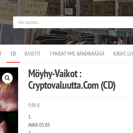
do
arket on
omusaan
t –
ut
ssa
kä
kauppa
ä
lassa
T
CD
KASETIT
T-PAIDAT YMS. BÄNDIKRÄÄSÄ
KIRJAT, L
.
Möyhy-Vaikot :
Cryptovaluutta.Com (CD)
9,90
€
1.
AVAX 05:05