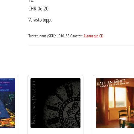
10.
CHR 06:20
Varasto loppu
Tuotetunnus (SKU):
1010155
Osastot:
Alennetut
,
CD