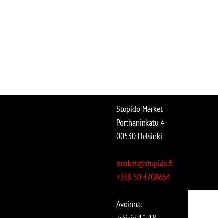
Stupido Market
Porthaninkatu 4
00530 Helsinki
market@stupido.fi
+358 50 4708664
Avoinna:
arkisin 12-18