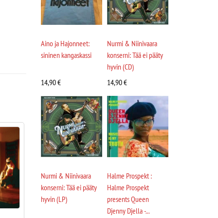
Aino ja Hajonneet:
Nurmi & Niinivaara
sininen kangaskassi
konserni: Tää ei pääty
hyvin (CD)
14,90
€
14,90
€
Nurmi & Niinivaara
Halme Prospekt :
konserni: Tää ei pääty
Halme Prospekt
hyvin (LP)
presents Queen
Djenny Djella -...