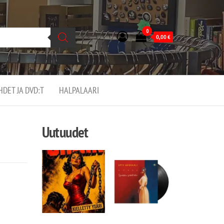
0
0,00
€
EHDET JA DVD:T
HALPALAARI
Uutuudet