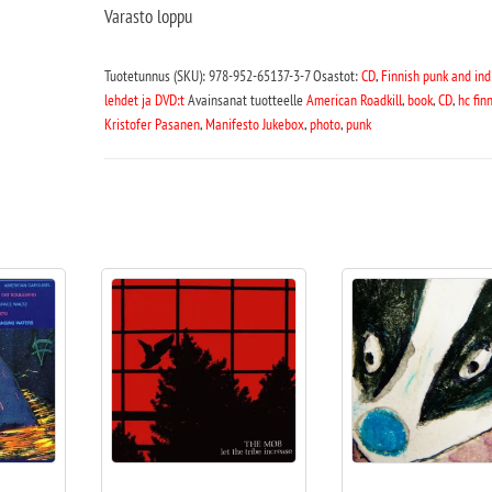
Varasto loppu
Tuotetunnus (SKU):
978-952-65137-3-7
Osastot:
CD
,
Finnish punk and ind
lehdet ja DVD:t
Avainsanat tuotteelle
American Roadkill
,
book
,
CD
,
hc fin
Kristofer Pasanen
,
Manifesto Jukebox
,
photo
,
punk