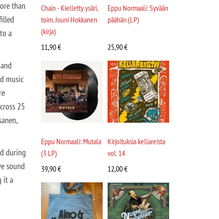
More than
Chain - Kielletty ysäri,
Eppu Normaali: Syvään
illed
toim. Jouni Hokkanen
päähän (LP)
(kirja)
to a
11,90
€
25,90
€
 and
nd music
re
cross 25
sanen,
Eppu Normaali: Mutala
Kirjoituksia kellareista
ed during
(3 LP)
vol. 14
ive sound
39,90
€
12,00
€
 it a