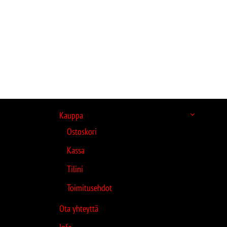
Kauppa
Ostoskori
Kassa
Tilini
Toimitusehdot
Ota yhteyttä