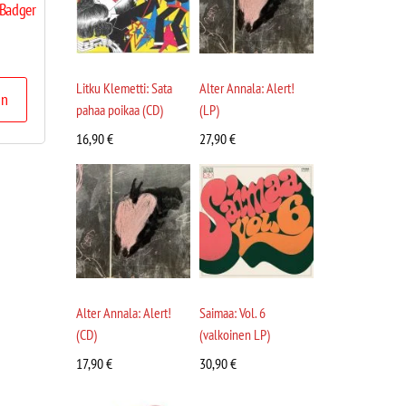
 Badger
Litku Klemetti: Sata
Alter Annala: Alert!
in
pahaa poikaa (CD)
(LP)
16,90
€
27,90
€
Alter Annala: Alert!
Saimaa: Vol. 6
(CD)
(valkoinen LP)
17,90
€
30,90
€