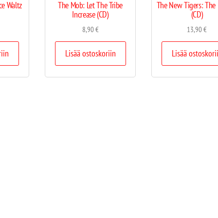
ce Waltz
The Mob: Let The Tribe
The New Tigers: The
Increase (CD)
(CD)
8,90
€
13,90
€
riin
Lisää ostoskoriin
Lisää ostoskori