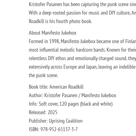
Kristofer Pasanen has been capturing the punk scene sin
With a deep-rooted passion for music and DIY culture, A
Roadkill is his fourth photo book.
About Manifesto Jukebox
Formed in 1998, Manifesto Jukebox became one of Finlan
most influential melodic hardcore bands. Known for thei
relentless DIY ethos and emotionally charged sound, the
extensively across Europe and Japan, leaving an indelibl
the punk scene.
Book title: American Roadkill
Author: Kristofer Pasanen / Manifesto Jukebox
Info: Soft cover, 120 pages (black and white)
Released: 2025
Publisher: Uprising Coalition
ISBN: 978-952-65137-3-7