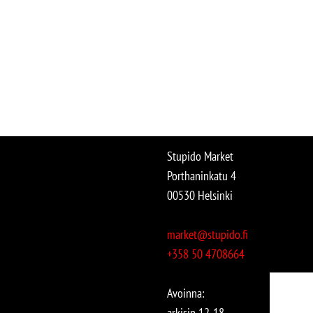
Stupido Market
Porthaninkatu 4
00530 Helsinki
market@stupido.fi
+358 50 4708664
Avoinna:
arkisin 12-18