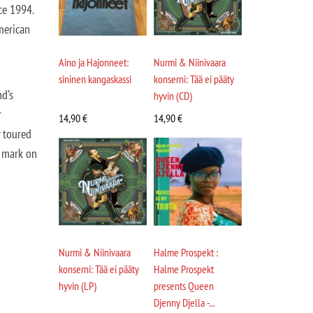
ce 1994.
merican
Aino ja Hajonneet:
Nurmi & Niinivaara
sininen kangaskassi
konserni: Tää ei pääty
d’s
hyvin (CD)
r
14,90
€
14,90
€
y toured
e mark on
Nurmi & Niinivaara
Halme Prospekt :
konserni: Tää ei pääty
Halme Prospekt
hyvin (LP)
presents Queen
Djenny Djella -...