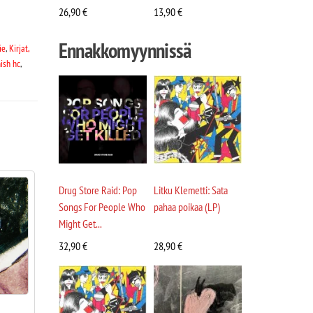
26,90
€
13,90
€
Ennakkomyynnissä
ie
,
Kirjat,
nish hc
,
Drug Store Raid: Pop
Litku Klemetti: Sata
Songs For People Who
pahaa poikaa (LP)
Might Get...
32,90
€
28,90
€