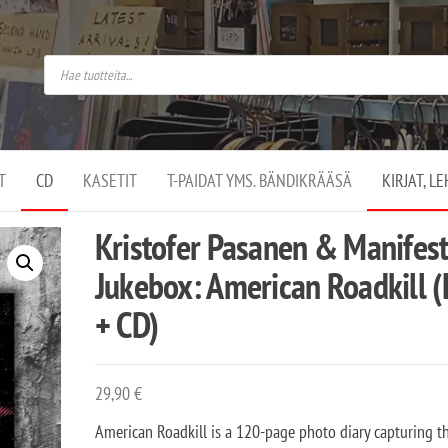
do
arket on
omusaan
t –
ut
ssa
kä
kauppa
ä
lassa
T
CD
KASETIT
T-PAIDAT YMS. BÄNDIKRÄÄSÄ
KIRJAT, L
.
Kristofer Pasanen & Manifes
Jukebox: American Roadkill (
+ CD)
29,90
€
American Roadkill is a 120-page photo diary capturing t