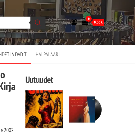
0
0,00
€
EHDET JA DVD:T
HALPALAARI
to
Uutuudet
Kirja
he 2002