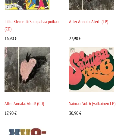
Litku Klemetti: Sata pahaa poikaa
Alter Annala: Alert! (LP)
(CD)
16,90
€
27,90
€
Alter Annala: Alert! (CD)
Saimaa: Vol. 6 (valkoinen LP)
17,90
€
30,90
€