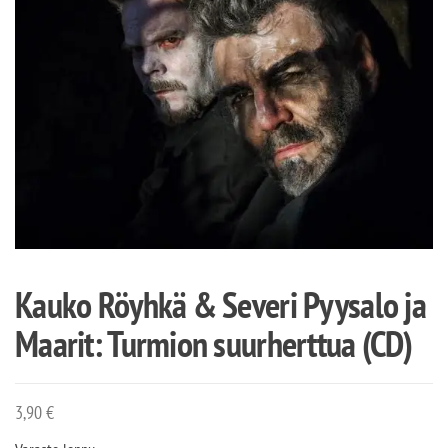
Kauko Röyhkä & Severi Pyysalo ja
Maarit: Turmion suurherttua (CD)
3,90
€