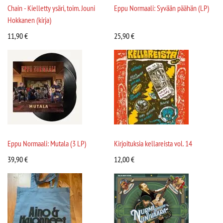
Chain - Kielletty ysäri, toim. Jouni
Eppu Normaali: Syvään päähän (LP)
Hokkanen (kirja)
11,90
€
25,90
€
Eppu Normaali: Mutala (3 LP)
Kirjoituksia kellareista vol. 14
39,90
€
12,00
€