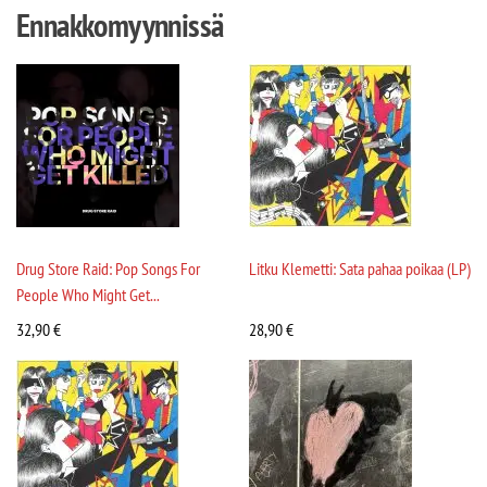
Ennakkomyynnissä
Drug Store Raid: Pop Songs For
Litku Klemetti: Sata pahaa poikaa (LP)
People Who Might Get...
32,90
€
28,90
€