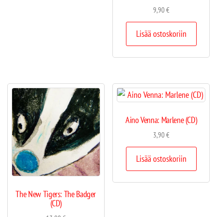
9,90
€
Lisää ostoskoriin
Aino Venna: Marlene (CD)
3,90
€
Lisää ostoskoriin
The New Tigers: The Badger
(CD)