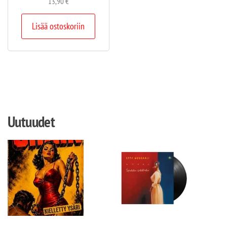
13,90
€
Lisää ostoskoriin
Uutuudet