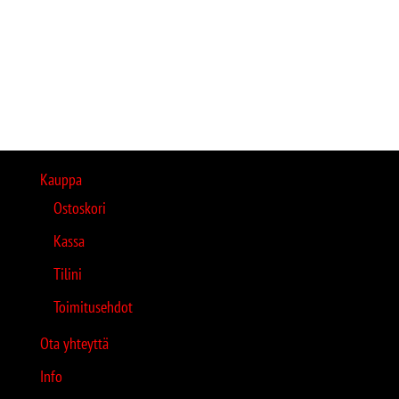
Kauppa
Ostoskori
Kassa
Tilini
Toimitusehdot
Ota yhteyttä
Info