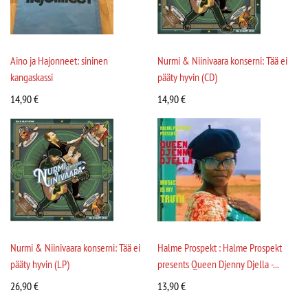
Aino ja Hajonneet: sininen
Nurmi & Niinivaara konserni: Tää ei
kangaskassi
pääty hyvin (CD)
14,90
€
14,90
€
Nurmi & Niinivaara konserni: Tää ei
Halme Prospekt : Halme Prospekt
pääty hyvin (LP)
presents Queen Djenny Djella -...
26,90
€
13,90
€