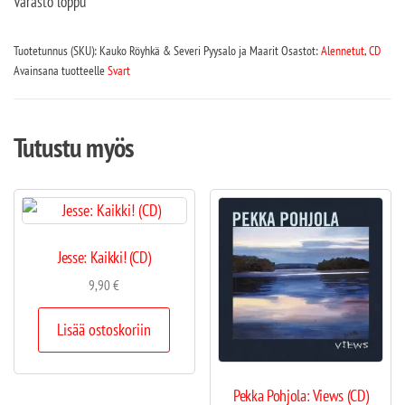
Varasto loppu
Tuotetunnus (SKU):
Kauko Röyhkä & Severi Pyysalo ja Maarit
Osastot:
Alennetut
,
CD
Avainsana tuotteelle
Svart
Tutustu myös
Jesse: Kaikki! (CD)
9,90
€
Lisää ostoskoriin
Pekka Pohjola: Views (CD)