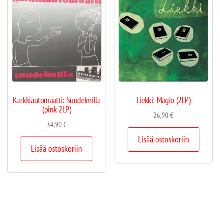
Karkkiautomaatti: Suudelmilla
Liekki: Magio (2LP)
(pink 2LP)
26,90
€
34,90
€
Lisää ostoskoriin
Lisää ostoskoriin