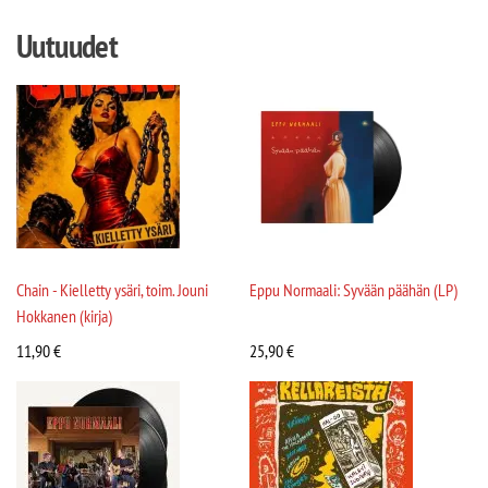
Uutuudet
Chain - Kielletty ysäri, toim. Jouni
Eppu Normaali: Syvään päähän (LP)
Hokkanen (kirja)
11,90
€
25,90
€