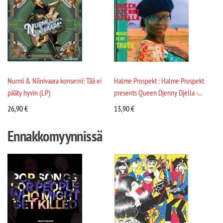
Nurmi & Niinivaara konserni: Tää ei
Halme Prospekt : Halme Prospekt
pääty hyvin (LP)
presents Queen Djenny Djella -...
26,90
€
13,90
€
Ennakkomyynnissä