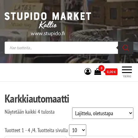
Stupido Market – verkossa ja kivijalassa
Stupido Market on vaihtoehtomusaan
erikoistunut verkko- sekä
kivijalkakauppa Helsingissä Kallion
sydämessä.
0
0,00
€
Valikko
Karkkiautomaatti
Näytetään kaikki 4 tulosta
Tuotteet
1 - 4
/
4
. Tuotteita sivulla