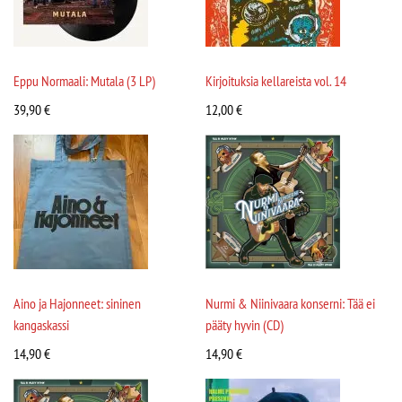
Eppu Normaali: Mutala (3 LP)
Kirjoituksia kellareista vol. 14
39,90
€
12,00
€
Aino ja Hajonneet: sininen
Nurmi & Niinivaara konserni: Tää ei
kangaskassi
pääty hyvin (CD)
14,90
€
14,90
€