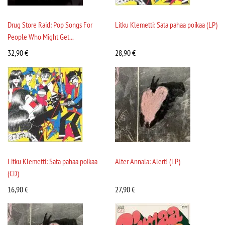
Drug Store Raid: Pop Songs For
Litku Klemetti: Sata pahaa poikaa (LP)
People Who Might Get...
32,90
€
28,90
€
Litku Klemetti: Sata pahaa poikaa
Alter Annala: Alert! (LP)
(CD)
16,90
€
27,90
€