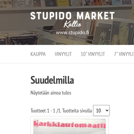
Stupi
Stupido M
vaihtoeht
Marke
erikoistun
verko
verkko- se
kivijalka
ja
Helsingiss
kivija
Kallion
KAUPPA
VINYYLIT
10" VINYYLIT
7" VINYYLI
sydämessä
Suudelmilla
Näytetään ainoa tulos
Tuotteet
1 - 1
/
1
. Tuotteita sivulla