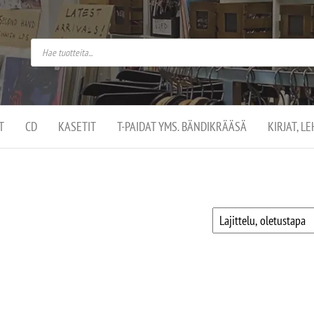
do
arket on
omusaan
t –
ut
ssa
kä
kauppa
ä
lassa
T
CD
KASETIT
T-PAIDAT YMS. BÄNDIKRÄÄSÄ
KIRJAT, L
.