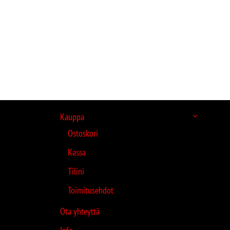
Kauppa
Ostoskori
Kassa
Tilini
Toimitusehdot
Ota yhteyttä