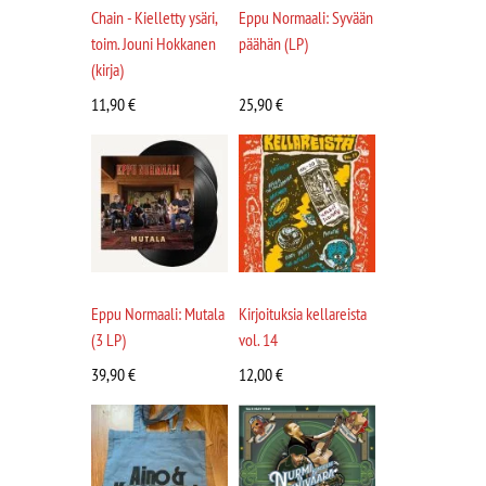
Chain - Kielletty ysäri,
Eppu Normaali: Syvään
toim. Jouni Hokkanen
päähän (LP)
(kirja)
11,90
€
25,90
€
Eppu Normaali: Mutala
Kirjoituksia kellareista
(3 LP)
vol. 14
39,90
€
12,00
€