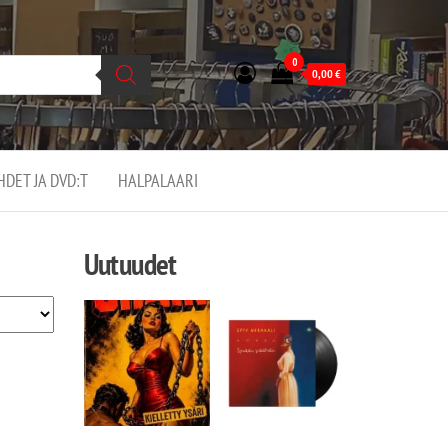
0
0,00
€
EHDET JA DVD:T
HALPALAARI
Uutuudet