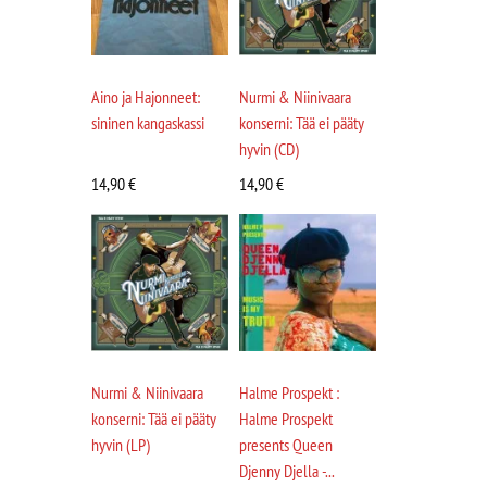
Aino ja Hajonneet:
Nurmi & Niinivaara
sininen kangaskassi
konserni: Tää ei pääty
hyvin (CD)
14,90
€
14,90
€
Nurmi & Niinivaara
Halme Prospekt :
konserni: Tää ei pääty
Halme Prospekt
hyvin (LP)
presents Queen
Djenny Djella -...