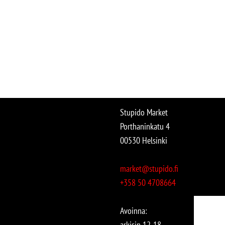
Stupido Market
Porthaninkatu 4
00530 Helsinki
market@stupido.fi
+358 50 4708664
Avoinna:
arkisin 12-18