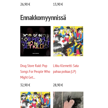
26,90
€
13,90
€
Ennakkomyynnissä
Drug Store Raid: Pop
Litku Klemetti: Sata
Songs For People Who
pahaa poikaa (LP)
Might Get...
32,90
€
28,90
€