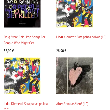
Drug Store Raid: Pop Songs For
Litku Klemetti: Sata pahaa poikaa (LP)
People Who Might Get...
32,90
€
28,90
€
Litku Klemetti: Sata pahaa poikaa
Alter Annala: Alert! (LP)
(CD)