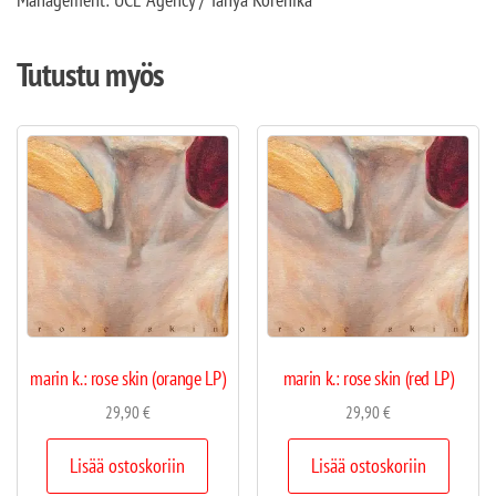
Tutustu myös
marin k.: rose skin (orange LP)
marin k.: rose skin (red LP)
29,90
€
29,90
€
Lisää ostoskoriin
Lisää ostoskoriin