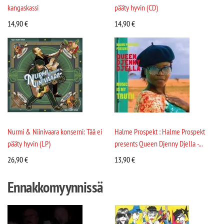
kangaskassi
pääty hyvin (CD)
14,90
€
14,90
€
Nurmi & Niinivaara konserni: Tää ei
Halme Prospekt : Halme Prospekt
pääty hyvin (LP)
presents Queen Djenny Djella -...
26,90
€
13,90
€
Ennakkomyynnissä