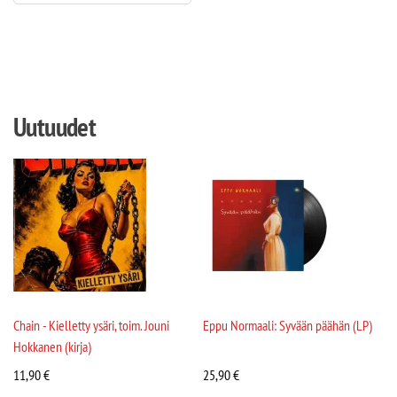
Uutuudet
Chain - Kielletty ysäri, toim. Jouni
Eppu Normaali: Syvään päähän (LP)
Hokkanen (kirja)
11,90
€
25,90
€