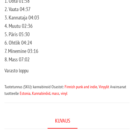
1. Oota 01:58
2. Vaata 04:37
3. Kannataja 04:03
4. Muutu 02:36
5. Päris 05:30
6. Ohtlik 04:24
7. Minemine 03:16
8. Mass 07:02
Varasto loppu
Tuotetunnus (SKU):
kannabinoid
Osastot:
Finnish punk and indie
,
Vinyylit
Avainsanat
tuotteelle
Estonia
,
Kannabinõid
,
mass
,
vinyl
KUVAUS