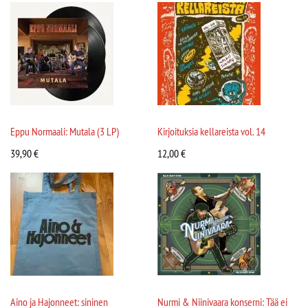
Eppu Normaali: Mutala (3 LP)
Kirjoituksia kellareista vol. 14
39,90
€
12,00
€
Aino ja Hajonneet: sininen
Nurmi & Niinivaara konserni: Tää ei