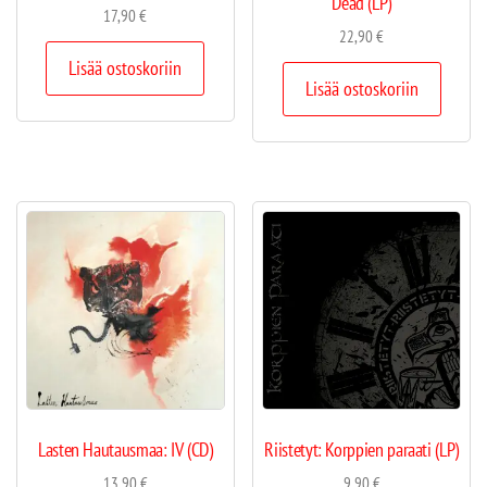
Dead (LP)
17,90
€
22,90
€
Lisää ostoskoriin
Lisää ostoskoriin
Lasten Hautausmaa: IV (CD)
Riistetyt: Korppien paraati (LP)
13,90
€
9,90
€