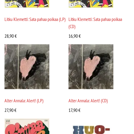
Litku Klemetti: Sata pahaa poikaa (LP)
Litku Klemetti: Sata pahaa poikaa
(CD)
28,90
€
16,90
€
Alter Annala: Alert! (LP)
Alter Annala: Alert! (CD)
27,90
€
17,90
€