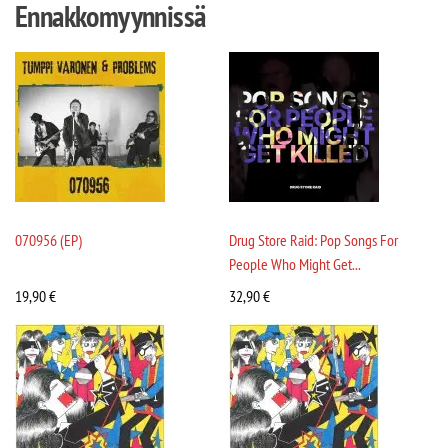
Ennakkomyynnissä
070956 (EP)
Drug Store Raid: Pop Songs For
People Who Might Get...
19,90
€
32,90
€