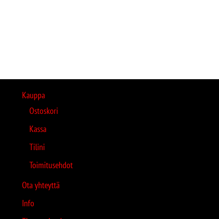
Kauppa
Ostoskori
Kassa
Tilini
Toimitusehdot
Ota yhteyttä
Info