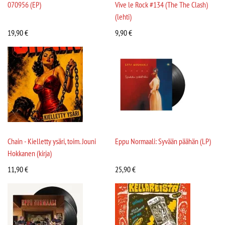
070956 (EP)
Vive le Rock #134 (The The Clash)
(lehti)
19,90
€
9,90
€
Chain - Kielletty ysäri, toim. Jouni
Eppu Normaali: Syvään päähän (LP)
Hokkanen (kirja)
11,90
€
25,90
€