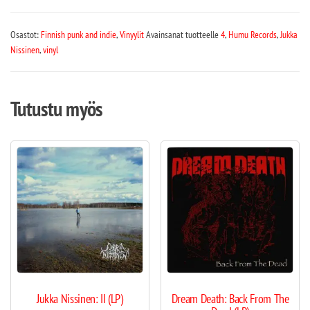
Osastot:
Finnish punk and indie
,
Vinyylit
Avainsanat tuotteelle
4
,
Humu Records
,
Jukka
Nissinen
,
vinyl
Tutustu myös
Jukka Nissinen: II (LP)
Dream Death: Back From The