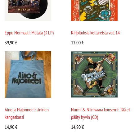
Eppu Normaali: Mutala (3 LP)
Kirjoituksia kellareista vol. 14
39,90
€
12,00
€
Aino ja Hajonneet: sininen
Nurmi & Niinivaara konserni: Tää ei
kangaskassi
pääty hyvin (CD)
14,90
€
14,90
€