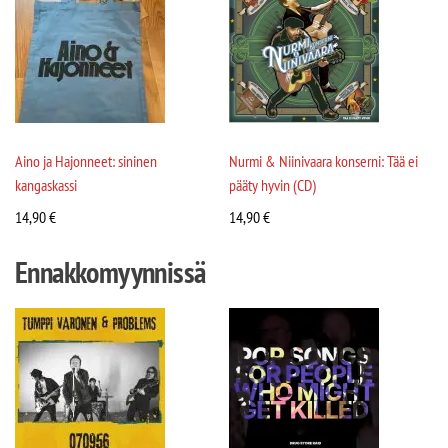
Aino ja Hajonneet: sininen
Nurmi & Niinivaara konserni: Tää ei
kangaskassi
pääty hyvin (CD)
14,90
€
14,90
€
Ennakkomyynnissä