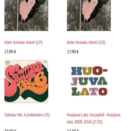
Alter Annala: Alert! (LP)
Alter Annala: Alert! (CD)
27,90
€
17,90
€
Saimaa: Vol. 6 (valkoinen LP)
Huojuva Lato: Iso pyörä - Huojuva
lato 2008-2026 (2 CD)