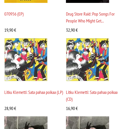
070956 (EP)
Drug Store Raid: Pop Songs For
People Who Might Get...
19,90
€
32,90
€
Litku Klemetti: Sata pahaa poikaa (LP)
Litku Klemetti: Sata pahaa poikaa
(CD)
28,90
€
16,90
€