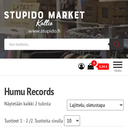
Stupido Market – verkossa ja kivijalassa
Stupido Market on vaihtoehtomusaan
erikoistunut verkko- sekä
kivijalkakauppa Helsingissä Kallion
sydämessä.
0
0,00
€
Valikko
Humu Records
Näytetään kaikki 2 tulosta
Tuotteet
1 - 2
/
2
. Tuotteita sivulla