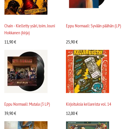
Chain - Kielletty ysäri, toim. Jouni
Eppu Normaali: Syvään päähän (LP)
Hokkanen (kirja)
11,90
€
25,90
€
Eppu Normaali: Mutala (3 LP)
Kirjoituksia kellareista vol. 14
39,90
€
12,00
€