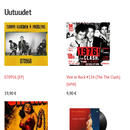
Uutuudet
070956 (EP)
Vive le Rock #134 (The The Clash)
(lehti)
19,90
€
9,90
€