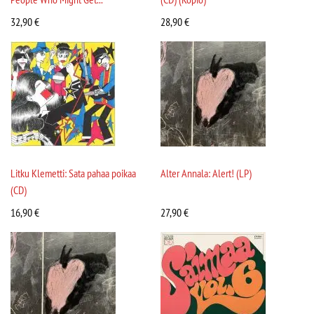
32,90
€
28,90
€
Litku Klemetti: Sata pahaa poikaa
Alter Annala: Alert! (LP)
(CD)
16,90
€
27,90
€