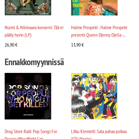
Nurmi & Niinivaara konserni: Tää ei
Halme Prospekt : Halme Prospekt
pääty hyvin (LP)
presents Queen Djenny Djella -...
26,90
€
13,90
€
Ennakkomyynnissä
Drug Store Raid: Pop Songs For
Litku Klemetti: Sata pahaa poikaa
People Who Might Get...
(CD) (Kopio)