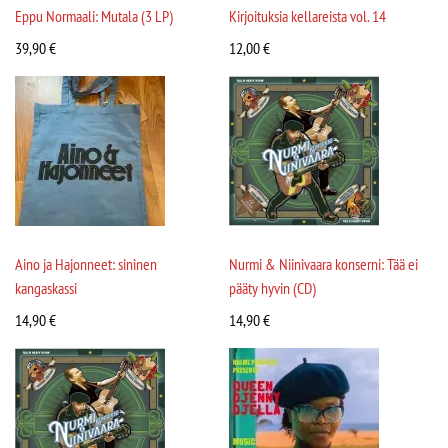
Eppu Normaali: Mutala (3 LP)
Kirjoituksia kellareista vol. 14
39,90
€
12,00
€
Aino ja Hajonneet: sininen
Nurmi & Niinivaara konserni: Tää ei
kangaskassi
pääty hyvin (CD)
14,90
€
14,90
€