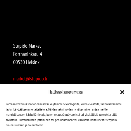
Stupido Market
Porthaninkatu 4
00530 Helsinki
market@stupido.fi
+358 50 4708664
Hallinnoi suostumusta
Avoinna:
Parhaan kokemuksen tarjoamiseksi käytämme teknologioita, kuten evästeitä, tallentaaksemme
ja/tai käyttääksemme laitetietoja. Näiden tekniikoiden hyväksyminen antaa meille
arkisin 12-18
mahdollisuuden käsitellä tietoja, kuten selauskäyttäytymistä tai yksilöllisiä tunnuksia tällä
lauantaisin 12-17
sivustolla. Suostumuksen jättäminen tai peruuttaminen voi vaikuttaa haitallisesti tiettyihin
ominaisuuksiin ja toimintoihin.