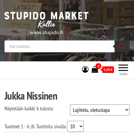
Stupido Market – verkossa ja kivijalassa
Stupido Market on vaihtoehtomusaan
erikoistunut verkko- sekä
kivijalkakauppa Helsingissä Kallion
sydämessä.
0
0,00
€
Valikko
Jukka Nissinen
Näytetään kaikki 6 tulosta
Tuotteet
1 - 6
/
6
. Tuotteita sivulla