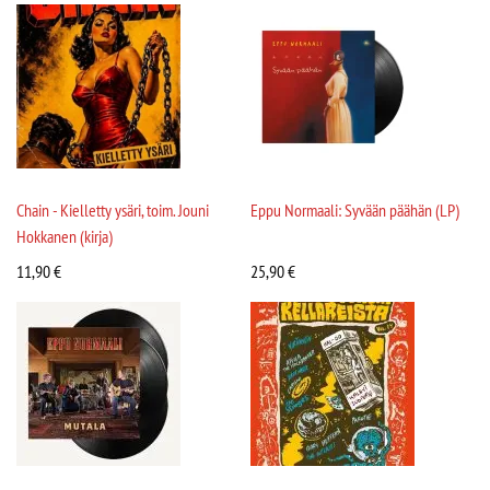
Chain - Kielletty ysäri, toim. Jouni
Eppu Normaali: Syvään päähän (LP)
Hokkanen (kirja)
11,90
€
25,90
€