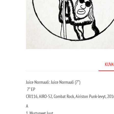
KUVA
Juice Normaali: Juice Normaali (7”)
7” EP
CRI116, AIRO-52, Combat Rock, Airiston Punk-levyt, 201
A
1. Murtuneet luut