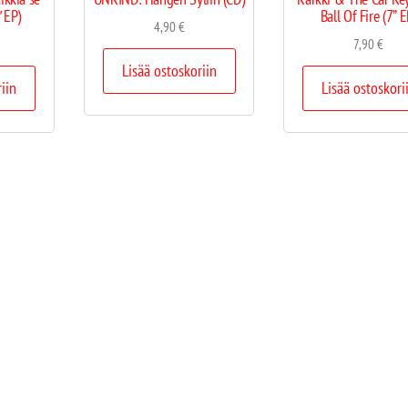
7″EP)
Ball Of Fire (7” E
4,90
€
7,90
€
Lisää ostoskoriin
riin
Lisää ostoskori