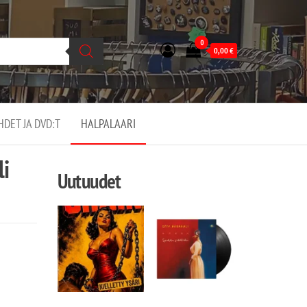
0
0,00
€
EHDET JA DVD:T
HALPALAARI
li
Uutuudet