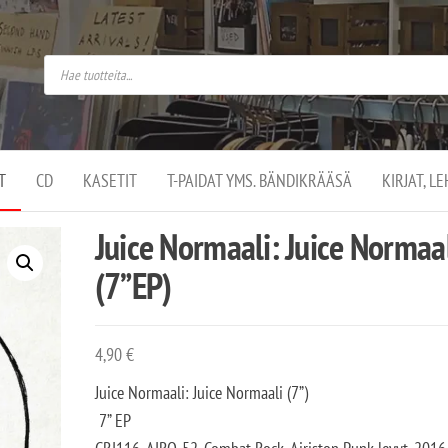
do
arket on
omusaan
t –
ut
ssa
kä
kauppa
ä
lassa
T
CD
KASETIT
T-PAIDAT YMS. BÄNDIKRÄÄSÄ
KIRJAT, L
.
Juice Normaali: Juice Normaa
(7”EP)
4,90
€
Juice Normaali: Juice Normaali (7”)
7” EP