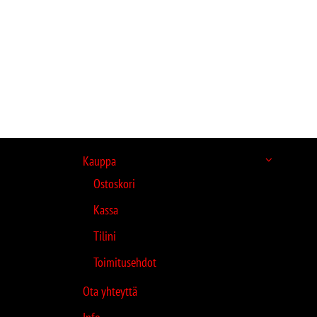
Kauppa
Ostoskori
Kassa
Tilini
Toimitusehdot
Ota yhteyttä