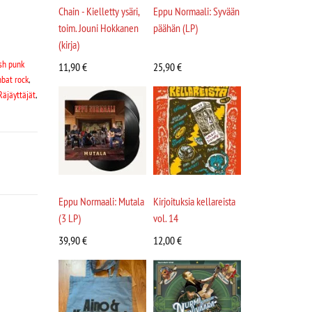
Chain - Kielletty ysäri,
Eppu Normaali: Syvään
toim. Jouni Hokkanen
päähän (LP)
(kirja)
sh punk
11,90
€
25,90
€
bat rock
,
Räjäyttäjät
,
Eppu Normaali: Mutala
Kirjoituksia kellareista
(3 LP)
vol. 14
39,90
€
12,00
€