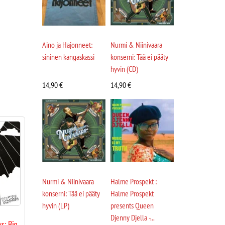
Aino ja Hajonneet:
Nurmi & Niinivaara
sininen kangaskassi
konserni: Tää ei pääty
hyvin (CD)
14,90
€
14,90
€
Nurmi & Niinivaara
Halme Prospekt :
konserni: Tää ei pääty
Halme Prospekt
hyvin (LP)
presents Queen
Djenny Djella -...
s: Big