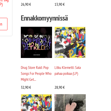
P)
26,90
€
13,90
€
Ennakkomyynnissä
in
Drug Store Raid: Pop
Litku Klemetti: Sata
Songs For People Who
pahaa poikaa (LP)
Might Get...
32,90
€
28,90
€