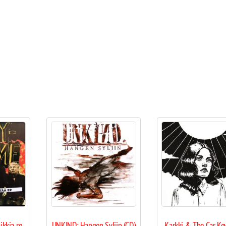
ikkia se
UNKIND: Hangen Syliin (CD)
Karkki & The Car Key