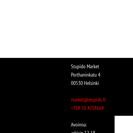
Stupido Market
Porthaninkatu 4
00530 Helsinki
market@stupido.fi
+358 50 4708664
Avoinna:
arkisin 12-18