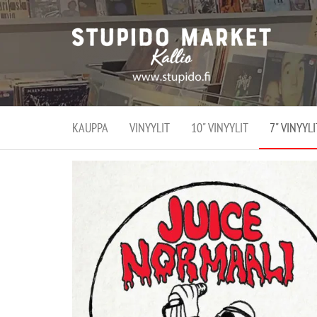
Stupi
Stupido M
vaihtoeht
Marke
erikoistun
verko
verkko- se
kivijalka
ja
Helsingiss
kivija
Kallion
KAUPPA
VINYYLIT
10" VINYYLIT
7" VINYYLI
sydämessä