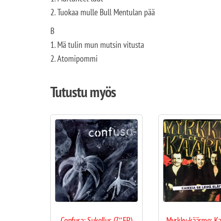
2. Tuokaa mulle Bull Mentulan pää
B
1. Mä tulin mun mutsin vitusta
2. Atomipommi
Tutustu myös
Confusa: Sukellus (7″EP)
Myrkky-käärme: Ka