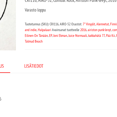
CRI116, AIRO-52, Combat Rock, Airiston Punk-levyt, 2016
Varasto loppu
Tuotetunnus (SKU):
CRI116, AIRO-52
Osastot:
7" Vinyylit
,
Alennetut
,
Finni
and indie
,
Halpalaari
Avainsanat tuotteelle
2016
,
airiston punk-levyt
,
com
Eilinen On Tänään
,
EP
,
Joni Ekman
,
Juice Normaali
,
kakkahätä 77
,
Pää Kii
,
Talmud Beach
US
LISÄTIEDOT
6