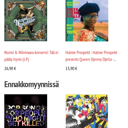
Nurmi & Niinivaara konserni: Tää ei
Halme Prospekt : Halme Prospekt
pääty hyvin (LP)
presents Queen Djenny Djella -...
26,90
€
13,90
€
Ennakkomyynnissä