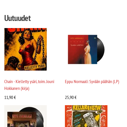
Uutuudet
Chain - Kielletty ysäri, toim. Jouni
Eppu Normaali: Syvään päähän (LP)
Hokkanen (kirja)
11,90
€
25,90
€