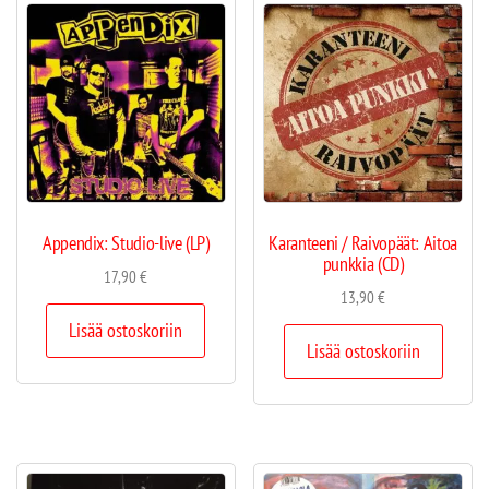
Appendix: Studio-live (LP)
Karanteeni / Raivopäät: Aitoa
punkkia (CD)
17,90
€
13,90
€
Lisää ostoskoriin
Lisää ostoskoriin