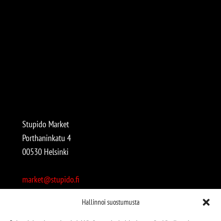
Stupido Market
Porthaninkatu 4
00530 Helsinki
market@stupido.fi
+358 50 4708664
Hallinnoi suostumusta
Avoinna: