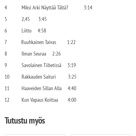
4
Miksi Arki Näyttää Tältä?
3:14
5
2,45
3:45
6
Liitto
4:58
7
Ruuhkainen Taivas
1:22
8
Ilman Seuraa
2:26
9
Savolainen Tiibetissä
3:19
10
Rakkauden Saituri
3:25
11
Haaveiden Sillan Alla
4:40
12
Kun Vapaus Koittaa
4:00
Tutustu myös