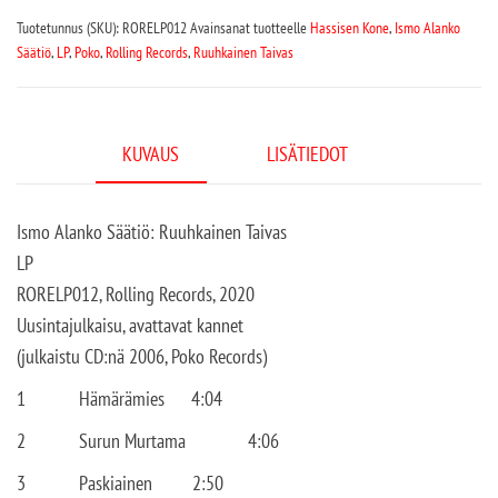
Tuotetunnus (SKU):
RORELP012
Avainsanat tuotteelle
Hassisen Kone
,
Ismo Alanko
Säätiö
,
LP
,
Poko
,
Rolling Records
,
Ruuhkainen Taivas
KUVAUS
LISÄTIEDOT
Ismo Alanko Säätiö: Ruuhkainen Taivas
LP
RORELP012, Rolling Records, 2020
Uusintajulkaisu, avattavat kannet
(julkaistu CD:nä 2006, Poko Records)
1
Hämärämies
4:04
2
Surun Murtama
4:06
3
Paskiainen
2:50