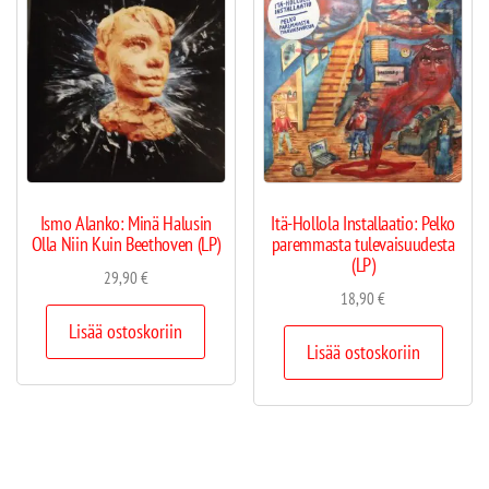
Ismo Alanko: Minä Halusin
Itä-Hollola Installaatio: Pelko
Olla Niin Kuin Beethoven (LP)
paremmasta tulevaisuudesta
(LP)
29,90
€
18,90
€
Lisää ostoskoriin
Lisää ostoskoriin