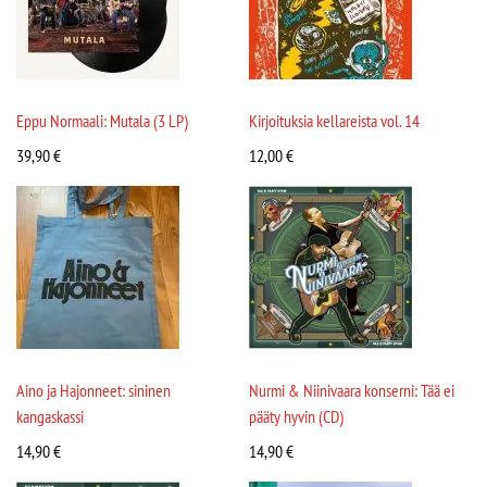
Eppu Normaali: Mutala (3 LP)
Kirjoituksia kellareista vol. 14
39,90
€
12,00
€
Aino ja Hajonneet: sininen
Nurmi & Niinivaara konserni: Tää ei
kangaskassi
pääty hyvin (CD)
14,90
€
14,90
€