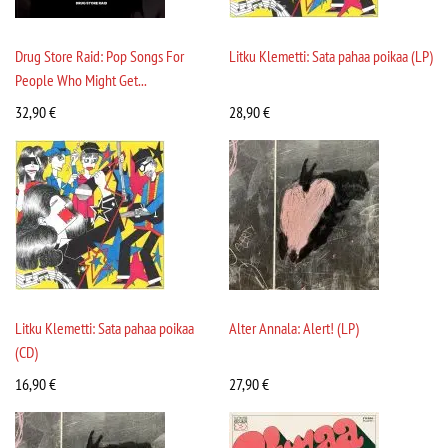
Drug Store Raid: Pop Songs For
Litku Klemetti: Sata pahaa poikaa (LP)
People Who Might Get...
32,90
€
28,90
€
Litku Klemetti: Sata pahaa poikaa
Alter Annala: Alert! (LP)
(CD)
16,90
€
27,90
€