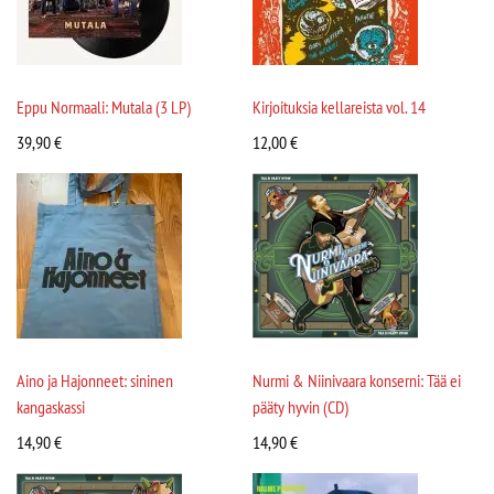
Eppu Normaali: Mutala (3 LP)
Kirjoituksia kellareista vol. 14
39,90
€
12,00
€
Aino ja Hajonneet: sininen
Nurmi & Niinivaara konserni: Tää ei
kangaskassi
pääty hyvin (CD)
14,90
€
14,90
€