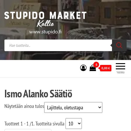
Stupido Market – verkossa ja kivijalassa
Stupido Market on vaihtoehtomusaan
erikoistunut verkko- sekä
kivijalkakauppa Helsingissä Kallion
sydämessä.
0
0,00
€
Valikko
Ismo Alanko Säätiö
Näytetään ainoa tulos
Tuotteet
1 - 1
/
1
. Tuotteita sivulla