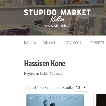
Stupi
Stupido M
vaihtoeht
Marke
erikoistun
verko
verkko- se
kivijalka
ja
Helsingiss
kivija
Kallion
KAUPPA
VINYYLIT
10" VINYYLIT
7" VINYYLI
sydämessä
Hassisen Kone
Näytetään kaikki 3 tulosta
Tuotteet
1 - 3
/
3
. Tuotteita sivulla