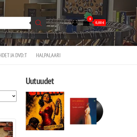
0
0,00
€
EHDET JA DVD:T
HALPALAARI
Uutuudet