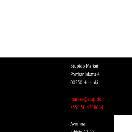
Stupido Market
Porthaninkatu 4
00530 Helsinki
market@stupido.fi
+358 50 4708664
Avoinna:
arkisin 12-18