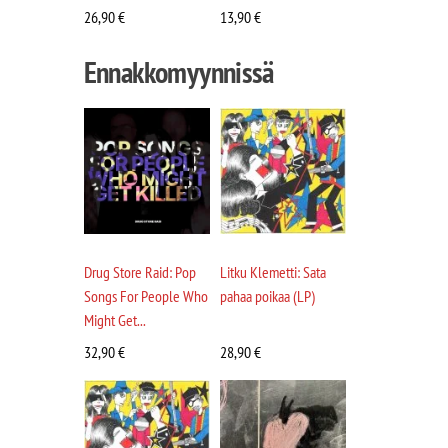
26,90
€
13,90
€
Ennakkomyynnissä
Drug Store Raid: Pop
Litku Klemetti: Sata
Songs For People Who
pahaa poikaa (LP)
Might Get...
32,90
€
28,90
€