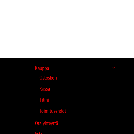
Kauppa
Ostoskori
Kassa
Tilini
Toimitusehdot
Ota yhteyttä