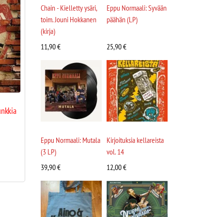
Chain - Kielletty ysäri,
Eppu Normaali: Syvään
toim. Jouni Hokkanen
päähän (LP)
(kirja)
11,90
€
25,90
€
unkkia
Eppu Normaali: Mutala
Kirjoituksia kellareista
(3 LP)
vol. 14
39,90
€
12,00
€