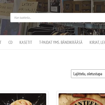
do
arket on
omusaan
t –
ut
ssa
kä
kauppa
ä
lassa
T
CD
KASETIT
T-PAIDAT YMS. BÄNDIKRÄÄSÄ
KIRJAT, L
.