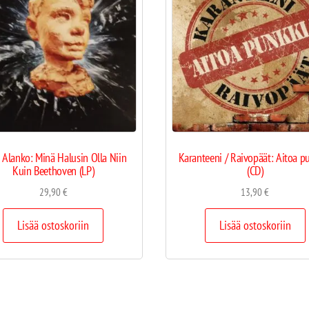
 Alanko: Minä Halusin Olla Niin
Karanteeni / Raivopäät: Aitoa p
Kuin Beethoven (LP)
(CD)
29,90
€
13,90
€
Lisää ostoskoriin
Lisää ostoskoriin