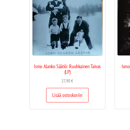
Ismo
Ismo Alanko Säätiö: Ruuhkainen Taivas
(LP)
27,90
€
Lisää ostoskoriin