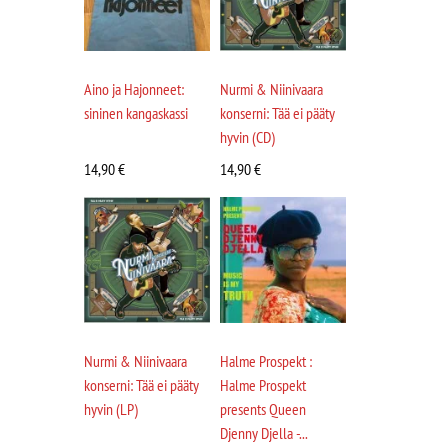
Aino ja Hajonneet:
Nurmi & Niinivaara
sininen kangaskassi
konserni: Tää ei pääty
hyvin (CD)
14,90
€
14,90
€
Nurmi & Niinivaara
Halme Prospekt :
konserni: Tää ei pääty
Halme Prospekt
hyvin (LP)
presents Queen
Djenny Djella -...