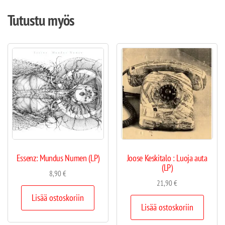
Tutustu myös
Essenz: Mundus Numen (LP)
Joose Keskitalo : Luoja auta
(LP)
8,90
€
21,90
€
Lisää ostoskoriin
Lisää ostoskoriin