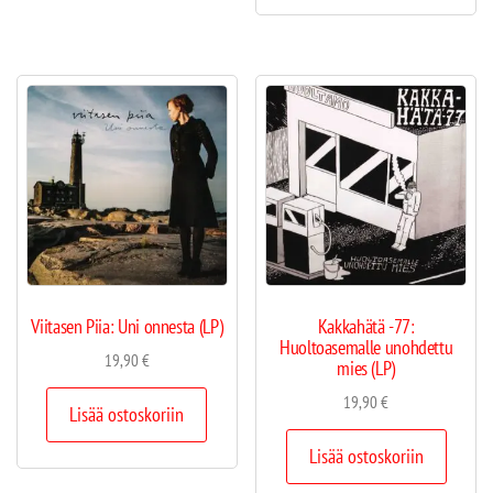
Viitasen Piia: Uni onnesta (LP)
Kakkahätä -77:
Huoltoasemalle unohdettu
19,90
€
mies (LP)
19,90
€
Lisää ostoskoriin
Lisää ostoskoriin