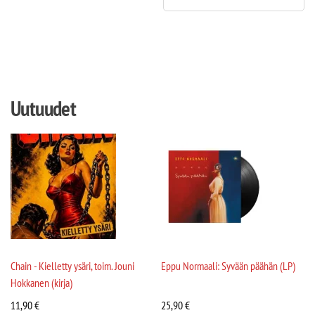
Uutuudet
Chain - Kielletty ysäri, toim. Jouni
Eppu Normaali: Syvään päähän (LP)
Hokkanen (kirja)
11,90
€
25,90
€