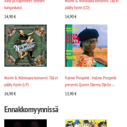
Aino ja Hajonneet: sininen
Nurmi & Niinivaara konserni: Tää ei
kangaskassi
pääty hyvin (CD)
14,90
€
14,90
€
Nurmi & Niinivaara konserni: Tää ei
Halme Prospekt : Halme Prospekt
pääty hyvin (LP)
presents Queen Djenny Djella -...
26,90
€
13,90
€
Ennakkomyynnissä