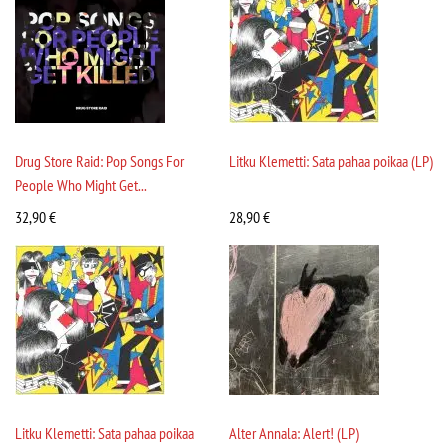
Drug Store Raid: Pop Songs For
Litku Klemetti: Sata pahaa poikaa (LP)
People Who Might Get...
32,90
€
28,90
€
Litku Klemetti: Sata pahaa poikaa
Alter Annala: Alert! (LP)