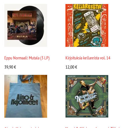
Eppu Normaali: Mutala (3 LP)
Kirjoituksia kellareista vol. 14
39,90
€
12,00
€