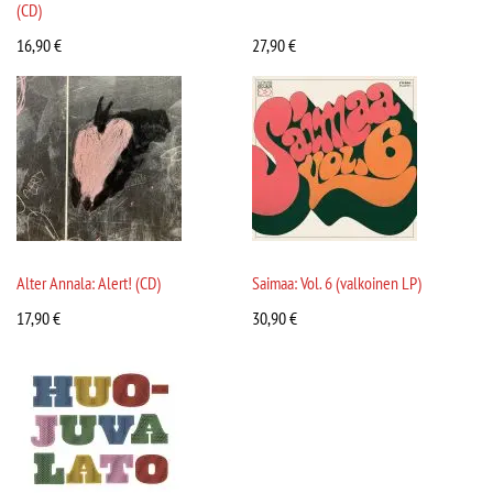
(CD)
16,90
€
27,90
€
Alter Annala: Alert! (CD)
Saimaa: Vol. 6 (valkoinen LP)
17,90
€
30,90
€