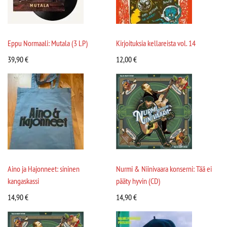
Eppu Normaali: Mutala (3 LP)
Kirjoituksia kellareista vol. 14
39,90
€
12,00
€
Aino ja Hajonneet: sininen
Nurmi & Niinivaara konserni: Tää ei
kangaskassi
pääty hyvin (CD)
14,90
€
14,90
€