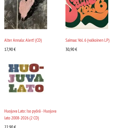
Alter Annala: Alert! (CD)
Saimaa: Vol. 6 (valkoinen LP)
17,90
€
30,90
€
Huojuva Lato: Iso pyörä - Huojuva
lato 2008-2026 (2 CD)
22,90
€