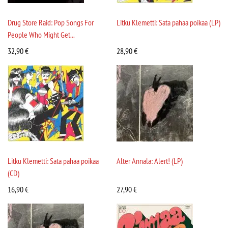
Drug Store Raid: Pop Songs For
Litku Klemetti: Sata pahaa poikaa (LP)
People Who Might Get...
32,90
€
28,90
€
Litku Klemetti: Sata pahaa poikaa
Alter Annala: Alert! (LP)
(CD)
16,90
€
27,90
€