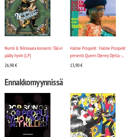
Nurmi & Niinivaara konserni: Tää ei
Halme Prospekt : Halme Prospekt
pääty hyvin (LP)
presents Queen Djenny Djella -...
26,90
€
13,90
€
Ennakkomyynnissä