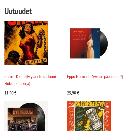
Uutuudet
Chain - Kielletty ysäri, toim. Jouni
Eppu Normaali: Syvään päähän (LP)
Hokkanen (kirja)
11,90
€
25,90
€