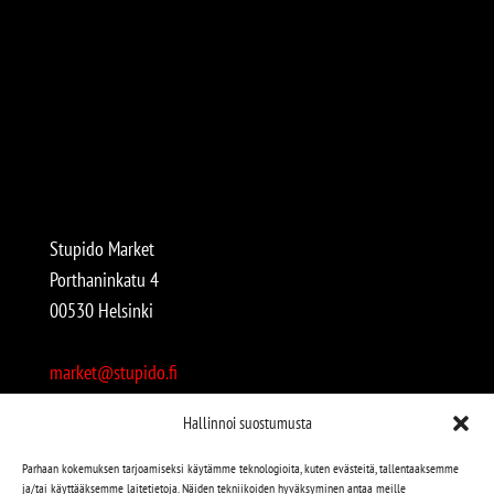
Stupido Market
Porthaninkatu 4
00530 Helsinki
market@stupido.fi
+358 50 4708664
Hallinnoi suostumusta
Avoinna:
Parhaan kokemuksen tarjoamiseksi käytämme teknologioita, kuten evästeitä, tallentaaksemme
ja/tai käyttääksemme laitetietoja. Näiden tekniikoiden hyväksyminen antaa meille