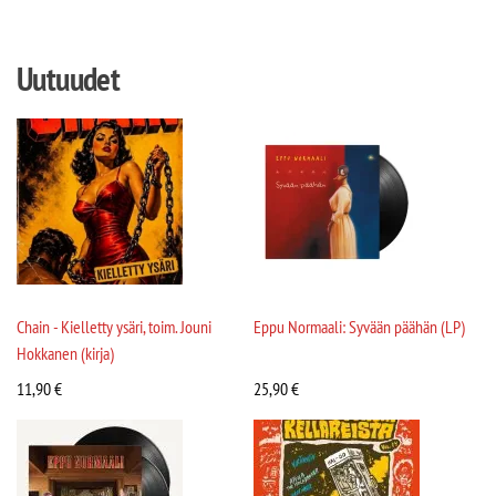
Uutuudet
Chain - Kielletty ysäri, toim. Jouni
Eppu Normaali: Syvään päähän (LP)
Hokkanen (kirja)
11,90
€
25,90
€