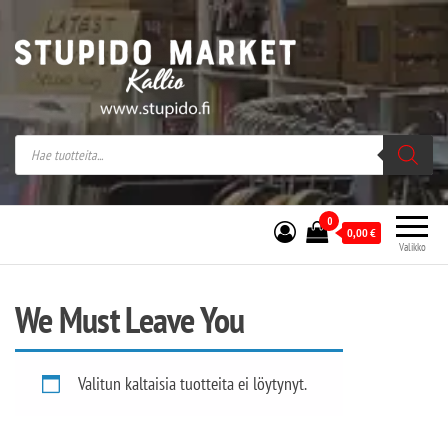
Stupido Market – verkossa ja kivijalassa
Stupido Market on vaihtoehtomusaan
erikoistunut verkko- sekä
kivijalkakauppa Helsingissä Kallion
sydämessä.
0
0,00
€
Valikko
We Must Leave You
Valitun kaltaisia tuotteita ei löytynyt.