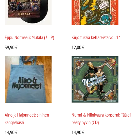
Eppu Normaali: Mutala (3 LP)
Kirjoituksia kellareista vol. 14
39,90
€
12,00
€
Aino ja Hajonneet: sininen
Nurmi & Niinivaara konserni: Tää ei
kangaskassi
pääty hyvin (CD)
14,90
€
14,90
€