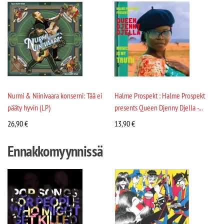
Nurmi & Niinivaara konserni: Tää ei
Halme Prospekt : Halme Prospekt
pääty hyvin (LP)
presents Queen Djenny Djella -...
26,90
€
13,90
€
Ennakkomyynnissä