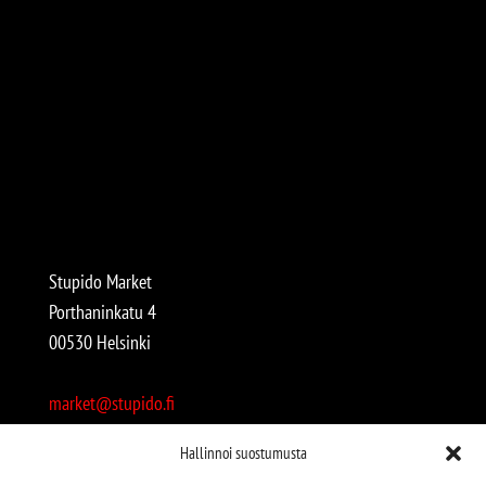
Stupido Market
Porthaninkatu 4
00530 Helsinki
market@stupido.fi
+358 50 4708664
Hallinnoi suostumusta