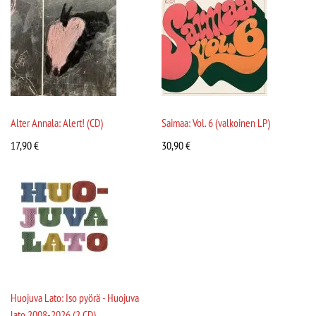
Alter Annala: Alert! (CD)
Saimaa: Vol. 6 (valkoinen LP)
17,90
€
30,90
€
Huojuva Lato: Iso pyörä - Huojuva
lato 2008-2026 (2 CD)