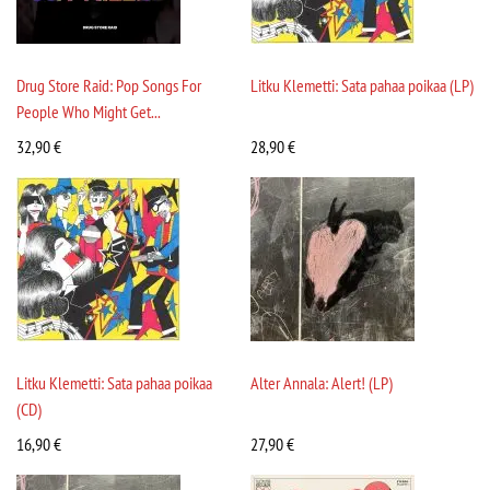
Drug Store Raid: Pop Songs For
Litku Klemetti: Sata pahaa poikaa (LP)
People Who Might Get...
32,90
€
28,90
€
Litku Klemetti: Sata pahaa poikaa
Alter Annala: Alert! (LP)
(CD)
16,90
€
27,90
€