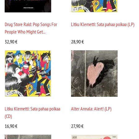
Drug Store Raid: Pop Songs For
Litku Klemetti: Sata pahaa poikaa (LP)
People Who Might Get...
32,90
€
28,90
€
Litku Klemetti: Sata pahaa poikaa
Alter Annala: Alert! (LP)
(CD)
16,90
€
27,90
€