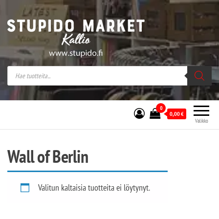
Stupido Market – verkossa ja kivijalassa
Stupido Market on vaihtoehtomusaan
erikoistunut verkko- sekä
kivijalkakauppa Helsingissä Kallion
sydämessä.
0
0,00
€
Valikko
Wall of Berlin
Valitun kaltaisia tuotteita ei löytynyt.