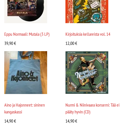
Eppu Normaali: Mutala (3 LP)
Kirjoituksia kellareista vol. 14
39,90
€
12,00
€
Aino ja Hajonneet: sininen
Nurmi & Niinivaara konserni: Tää ei
kangaskassi
pääty hyvin (CD)
14,90
€
14,90
€