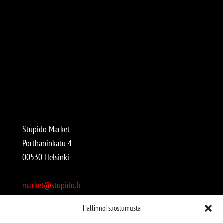
Stupido Market
Porthaninkatu 4
00530 Helsinki
market@stupido.fi
+358 50 4708664
Hallinnoi suostumusta