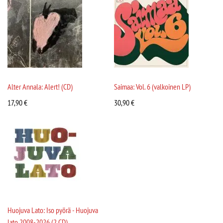
Alter Annala: Alert! (CD)
Saimaa: Vol. 6 (valkoinen LP)
17,90
€
30,90
€
Huojuva Lato: Iso pyörä - Huojuva
lato 2008-2026 (2 CD)