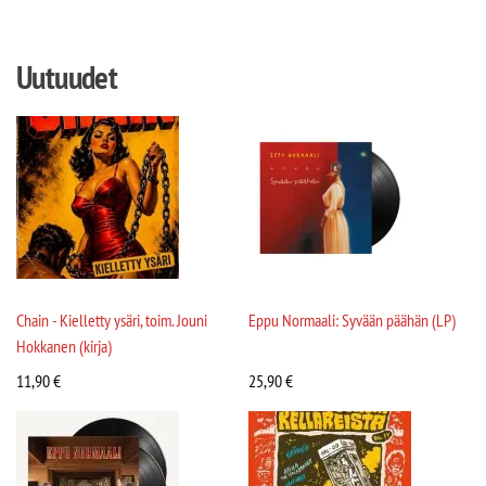
Uutuudet
Chain - Kielletty ysäri, toim. Jouni
Eppu Normaali: Syvään päähän (LP)
Hokkanen (kirja)
11,90
€
25,90
€