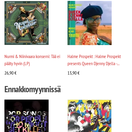
Nurmi & Niinivaara konserni: Tää ei
Halme Prospekt : Halme Prospekt
pääty hyvin (LP)
presents Queen Djenny Djella -...
26,90
€
13,90
€
Ennakkomyynnissä