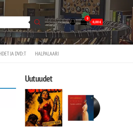
0
0,00
€
EHDET JA DVD:T
HALPALAARI
Uutuudet