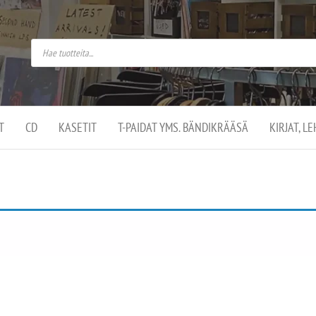
do
arket on
omusaan
t –
ut
ssa
kä
kauppa
ä
lassa
T
CD
KASETIT
T-PAIDAT YMS. BÄNDIKRÄÄSÄ
KIRJAT, L
.