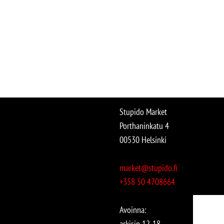
Stupido Market
Porthaninkatu 4
00530 Helsinki
market@stupido.fi
+358 50 4708664
Avoinna:
arkisin 12-18