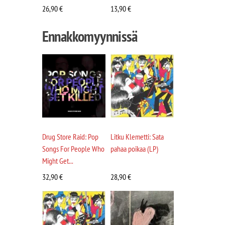
26,90
€
13,90
€
Ennakkomyynnissä
Drug Store Raid: Pop
Litku Klemetti: Sata
Songs For People Who
pahaa poikaa (LP)
Might Get...
32,90
€
28,90
€