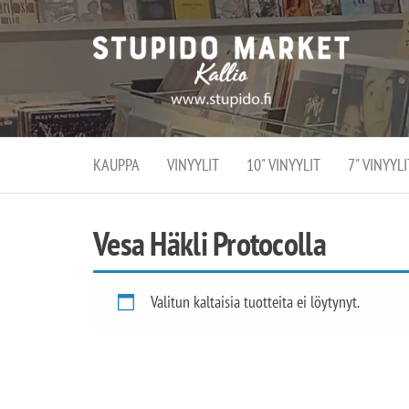
Stupi
Stupido M
vaihtoeht
Marke
erikoistun
verko
verkko- se
kivijalka
ja
Helsingiss
kivija
Kallion
KAUPPA
VINYYLIT
10" VINYYLIT
7" VINYYLI
sydämessä
Vesa Häkli Protocolla
Valitun kaltaisia tuotteita ei löytynyt.