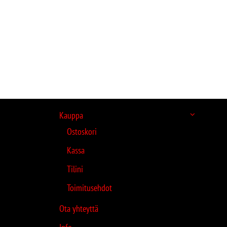
Kauppa
Ostoskori
Kassa
Tilini
Toimitusehdot
Ota yhteyttä