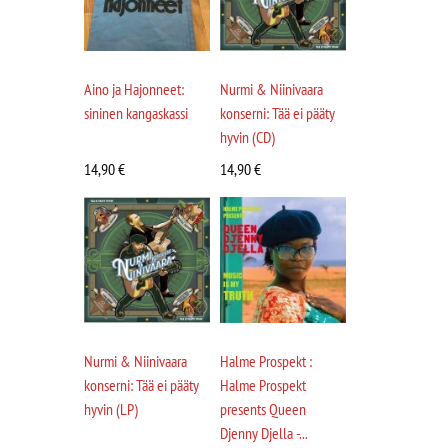
Aino ja Hajonneet:
Nurmi & Niinivaara
sininen kangaskassi
konserni: Tää ei pääty
hyvin (CD)
14,90
€
14,90
€
Nurmi & Niinivaara
Halme Prospekt :
konserni: Tää ei pääty
Halme Prospekt
hyvin (LP)
presents Queen
Djenny Djella -...