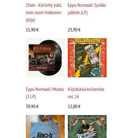
Chain - Kielletty ysäri,
Eppu Normaali: Syvään
toim. Jouni Hokkanen
päähän (LP)
(kirja)
11,90
€
25,90
€
Eppu Normaali: Mutala
Kirjoituksia kellareista
(3 LP)
vol. 14
39,90
€
12,00
€